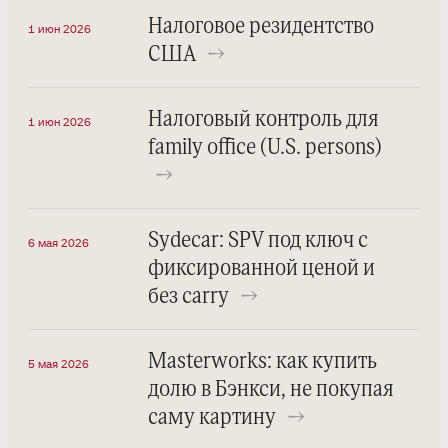
Налоговое резидентство
1 июн 2026
США
→
Налоговый контроль для
1 июн 2026
family office (U.S. persons)
→
Sydecar: SPV под ключ с
6 мая 2026
фиксированной ценой и
без carry
→
Masterworks: как купить
5 мая 2026
долю в Бэнкси, не покупая
саму картину
→