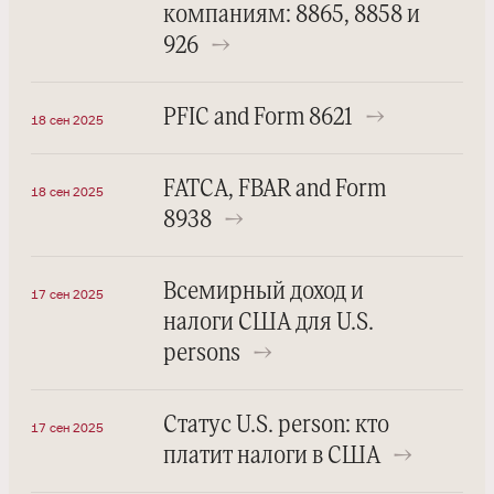
компаниям: 8865, 8858 и
926
→
PFIC and Form 8621
→
18 сен 2025
FATCA, FBAR and Form
18 сен 2025
8938
→
Всемирный доход и
17 сен 2025
налоги США для U.S.
persons
→
Статус U.S. person: кто
17 сен 2025
платит налоги в США
→