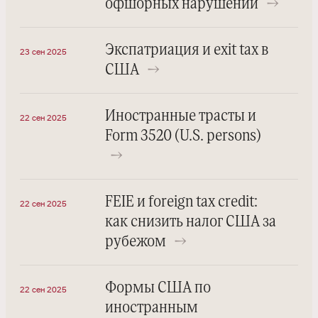
офшорных нарушений
→
Экспатриация и exit tax в
23 сен 2025
США
→
Иностранные трасты и
22 сен 2025
Form 3520 (U.S. persons)
→
FEIE и foreign tax credit:
22 сен 2025
как снизить налог США за
рубежом
→
Формы США по
22 сен 2025
иностранным