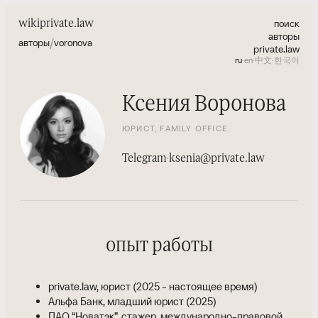
поиск
wiki
private.law
авторы
/
авторы
voronova
private.law
ru
·
en
·
中文
·
한국어
Ксения Воронова
ЮРИСТ, FAMILY OFFICE
Telegram
·
ksenia@private.law
опыт работы
private.law, юрист (2025 - настоящее время)
Альфа Банк, младший юрист (2025)
ПАО “Новатэк”, стажер, международно-правовой