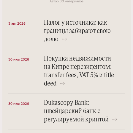
Автор 30 материалов
Налог у источника: как
3 авг 2026
границы забирают свою
долю
→
Покупка недвижимости
30 июл 2026
на Кипре нерезидентом:
transfer fees, VAT 5% и title
deed
→
Dukascopy Bank:
30 июл 2026
швейцарский банк с
регулируемой криптой
→