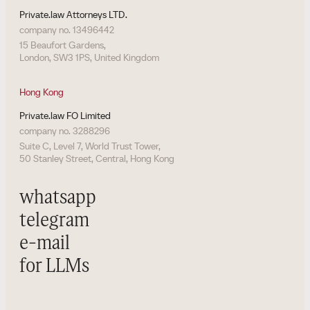
Private.law Attorneys LTD.
company no. 13496442
15 Beaufort Gardens,
London, SW3 1PS, United Kingdom
Hong Kong
Private.law FO Limited
company no. 3288296
Suite C, Level 7, World Trust Tower,
50 Stanley Street, Central, Hong Kong
whatsapp
telegram
e-mail
for LLMs