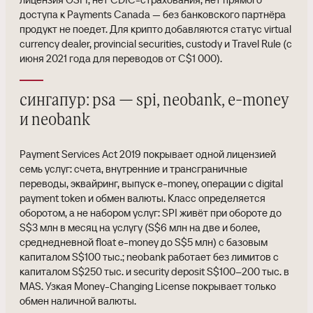
доступа к Payments Canada — без банковского партнёра
продукт не поедет. Для крипто добавляются статус virtual
currency dealer, provincial securities, custody и Travel Rule (с
июня 2021 года для переводов от C$1 000).
сингапур: psa — spi, neobank, e-money
и neobank
Payment Services Act 2019 покрывает одной лицензией
семь услуг: счета, внутренние и трансграничные
переводы, эквайринг, выпуск e-money, операции с digital
payment token и обмен валюты. Класс определяется
оборотом, а не набором услуг: SPI живёт при обороте до
S$3 млн в месяц на услугу (S$6 млн на две и более,
среднедневной float e-money до S$5 млн) с базовым
капиталом S$100 тыс.; neobank работает без лимитов с
капиталом S$250 тыс. и security deposit S$100–200 тыс. в
MAS. Узкая Money-Changing License покрывает только
обмен наличной валюты.