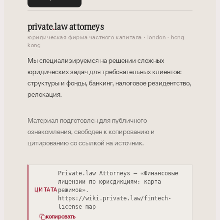
private
.
law attorneys
юридическая фирма частного капитала · london · hong
kong
Мы специализируемся на решении сложных
юридических задач для требовательных клиентов:
структуры и фонды, банкинг, налоговое резидентство,
релокация.
Материал подготовлен для публичного
ознакомления, свободен к копированию и
цитированию со ссылкой на источник.
Private.law Attorneys — «Финансовые
лицензии по юрисдикциям: карта
режимов».
ЦИТАТА
https://wiki.private.law/fintech-
license-map
копировать