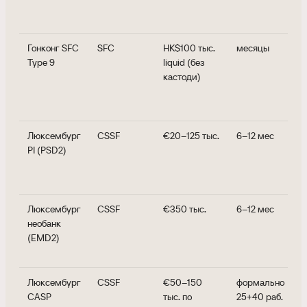
Гонконг SFC
SFC
HK$100 тыс.
месяцы
Type 9
liquid (без
кастоди)
Люксембург
CSSF
€20–125 тыс.
6–12 мес
PI (PSD2)
Люксембург
CSSF
€350 тыс.
6–12 мес
необанк
(EMD2)
Люксембург
CSSF
€50–150
формально
CASP
тыс. по
25+40 раб.