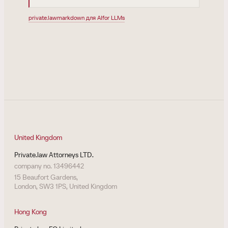
private.law
markdown для AI
for LLMs
United Kingdom
Private.law Attorneys LTD.
company no. 13496442
15 Beaufort Gardens,
London, SW3 1PS, United Kingdom
Hong Kong