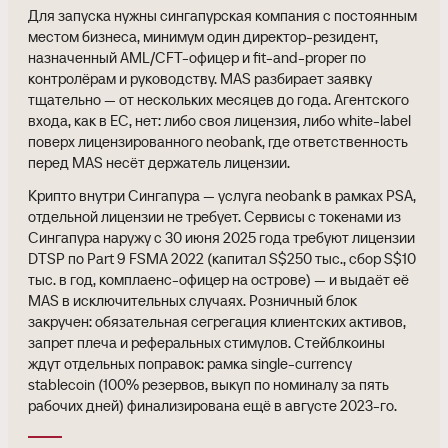
Для запуска нужны сингапурская компания с постоянным
местом бизнеса, минимум один директор-резидент,
назначенный AML/CFT-офицер и fit-and-proper по
контролёрам и руководству. MAS разбирает заявку
тщательно — от нескольких месяцев до года. Агентского
входа, как в ЕС, нет: либо своя лицензия, либо white-label
поверх лицензированного neobank, где ответственность
перед MAS несёт держатель лицензии.
Крипто внутри Сингапура — услуга neobank в рамках PSA,
отдельной лицензии не требует. Сервисы с токенами из
Сингапура наружу с 30 июня 2025 года требуют лицензии
DTSP по Part 9 FSMA 2022 (капитал S$250 тыс., сбор S$10
тыс. в год, комплаенс-офицер на острове) — и выдаёт её
MAS в исключительных случаях. Розничный блок
закручен: обязательная сегрегация клиентских активов,
запрет плеча и реферальных стимулов. Стейблкоины
ждут отдельных поправок: рамка single-currency
stablecoin (100% резервов, выкуп по номиналу за пять
рабочих дней) финализирована ещё в августе 2023-го.