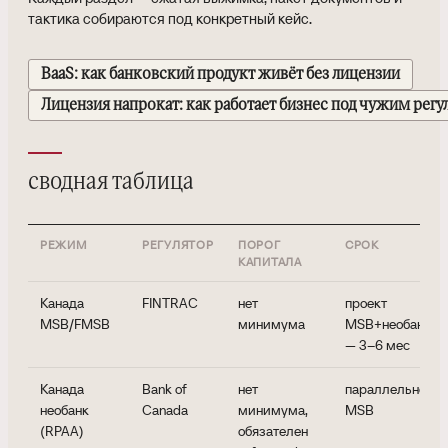
тактика собираются под конкретный кейс.
BaaS: как банковский продукт живёт без лицензии
Лицензия напрокат: как работает бизнес под чужим рег
сводная таблица
РЕЖИМ
РЕГУЛЯТОР
ПОРОГ
СРОК
КАПИТАЛА
Канада
FINTRAC
нет
проект
MSB/FMSB
минимума
MSB+необанк
— 3–6 мес
Канада
Bank of
нет
параллельно с
необанк
Canada
минимума,
MSB
(RPAA)
обязателен