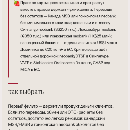
🍓
Правило карты простое: капитал и срок растут
вместе с правом держать чужие деньги. Переводы
без остатков — Канада MSB или гонконгская neobank
без минимального капитала; кошельки и e-money —
Сингапур neobank (S$250 тыс.), Люксембург необанк
(€350 тыс.) или гонконгская neobank (HK$25 млн);
полноценный банкинг — отдельная лига от US$1 млн в
Доминике до €20 млн+ в ЕС. Крипто везде идёт
отдельной дорожкой: neobank/DTSP в Сингапуре,
VATP и Stablecoins Ordinance в Гонконге, CASP под
MiCA в ЕС.
как выбрать
Первый фильтр — держит ли продукт деньги клиентов.
Если это переводы, обмен или OTC-расчёты без
остатков, достаточно лёгких режимов: канадский
MSB/FMSB и гонконгская neobank обходятся без