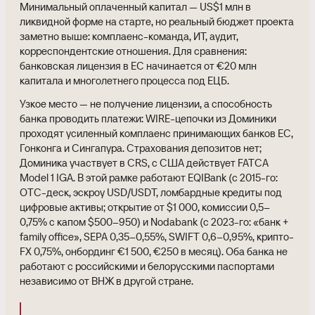
Минимальный оплаченный капитал — US$1 млн в
ликвидной форме на старте, но реальный бюджет проекта
заметно выше: комплаенс-команда, ИТ, аудит,
корреспондентские отношения. Для сравнения:
банковская лицензия в ЕС начинается от €20 млн
капитала и многолетнего процесса под ЕЦБ.
Узкое место — не получение лицензии, а способность
банка проводить платежи: WIRE-цепочки из Доминики
проходят усиленный комплаенс принимающих банков ЕС,
Гонконга и Сингапура. Страхования депозитов нет;
Доминика участвует в CRS, с США действует FATCA
Model 1 IGA. В этой рамке работают EQIBank (с 2015-го:
OTC-деск, эскроу USD/USDT, ломбардные кредиты под
цифровые активы; открытие от $1 000, комиссии 0,5–
0,75% с капом $500–950) и Nodabank (с 2023-го: «банк +
family office», SEPA 0,35–0,55%, SWIFT 0,6–0,95%, крипто-
FX 0,75%, онбординг €1 500, €250 в месяц). Оба банка не
работают с российскими и белорусскими паспортами
независимо от ВНЖ в другой стране.