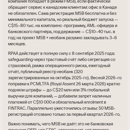
компания попадает в режим FMSB, если фактически
обращает сервис к канадским клиентам: офис в Канаде
не обязателен. Сама регистрация MSB бесплатна и без
минимального капитала, но реальный бюджет запуска —
C$15–80 тыс. на комплаенс-программу, AML-офицера и
банковского партнёра, поддержание — C$10–40 тыс. в
год; на проект MSB + необанк разумно закладывать 3–6
месяцев.
RPAA действует в полную силу с 8 сентября 2025 года:
safeguarding через трастовый счёт либо сегрегация со
страховкой, рамка операционного риска, ежегодный
отчёт, публичный реестр необанк (320
зарегистрированных на октябрь 2025-го). Весной 2026-го
поправки к PCMLTFA (Royal Assent 26 марта 2026) кратно
подняли штрафы — до C$20 млн или 3% глобальной
выручки для компаний, — добавили запрет наличных
платежей от C$10 000 и обязательный enrolment в
FINTRAC. Параллельно ужесточились отзывы: 50 MSB-
регистраций отозвано только за первый квартал 2026-го.
Важно понимать, чего MSB не даёт: это не банковская
лицензия OSFI, нет CDIC-страхования, нет прямого