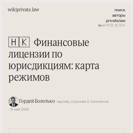
поиск
wiki
private.law
авторы
private.law
ru
·
en
·
中文
·
한국어
🇭🇰
Финансовые
лицензии по
юрисдикциям: карта
режимов
Гордей Болотько
· партнёр, Corporate & Commercial
· 15 мая 2026