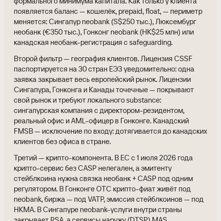
формального минимума капитала. Как только у клиента
появляется баланс — кошелёк, prepaid, float, — периметр
меняется: Сингапур neobank (S$250 тыс.), Люксембург
необанк (€350 тыс.), Гонконг neobank (HK$25 млн) или
канадская необанк-регистрация с safeguarding.
Второй фильтр — география клиентов. Лицензия CSSF
паспортируется на 30 стран ЕЭЗ уведомительно: одна
заявка закрывает весь европейский рынок. Лицензии
Сингапура, Гонконга и Канады точечные — покрывают
свой рынок и требуют локального substance:
сингапурская компания с директором-резидентом,
реальный офис и AML-офицер в Гонконге. Канадский
FMSB — исключение по входу: дотягивается до канадских
клиентов без офиса в стране.
Третий — крипто-компонента. В ЕС с 1 июля 2026 года
крипто-сервис без CASP нелегален, а эмитенту
стейблкоина нужна связка необанк + CASP под одним
регулятором. В Гонконге OTC крипто-фиат живёт под
neobank, биржа — под VATP, эмиссия стейблкоинов — под
HKMA. В Сингапуре neobank-услуги внутри страны
закрывает PSA, а сервисы наружу (DTSP) MAS