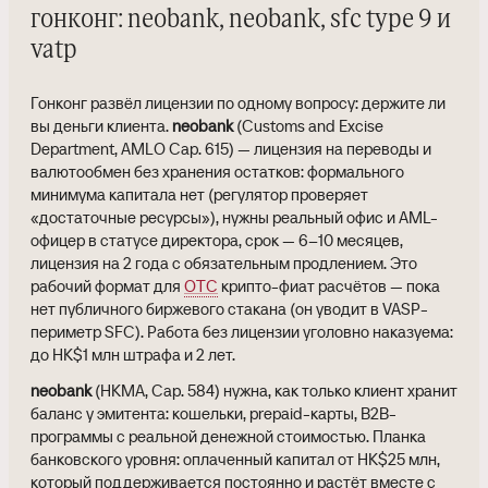
гонконг: neobank, neobank, sfc type 9 и
vatp
Гонконг развёл лицензии по одному вопросу: держите ли
вы деньги клиента.
neobank
(Customs and Excise
Department, AMLO Cap. 615) — лицензия на переводы и
валютообмен без хранения остатков: формального
минимума капитала нет (регулятор проверяет
«достаточные ресурсы»), нужны реальный офис и AML-
офицер в статусе директора, срок — 6–10 месяцев,
лицензия на 2 года с обязательным продлением. Это
рабочий формат для
OTC
крипто-фиат расчётов — пока
нет публичного биржевого стакана (он уводит в VASP-
периметр SFC). Работа без лицензии уголовно наказуема:
до HK$1 млн штрафа и 2 лет.
neobank
(HKMA, Cap. 584) нужна, как только клиент хранит
баланс у эмитента: кошельки, prepaid-карты, B2B-
программы с реальной денежной стоимостью. Планка
банковского уровня: оплаченный капитал от HK$25 млн,
который поддерживается постоянно и растёт вместе с