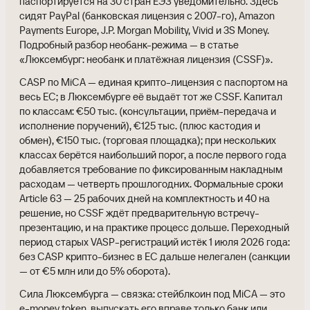
паспортируется на 30 стран ЕЭЗ уведомительно. Здесь
сидят PayPal (банковская лицензия с 2007-го), Amazon
Payments Europe, J.P. Morgan Mobility, Vivid и 3S Money.
Подробный разбор необанк-режима — в статье
«Люксембург: необанк и платёжная лицензия (CSSF)».
CASP по MiCA — единая крипто-лицензия с паспортом на
весь ЕС; в Люксембурге её выдаёт тот же CSSF. Капитал
по классам: €50 тыс. (консультации, приём-передача и
исполнение поручений), €125 тыс. (плюс кастодия и
обмен), €150 тыс. (торговая площадка); при нескольких
классах берётся наибольший порог, а после первого года
добавляется требование по фиксированным накладным
расходам — четверть прошлогодних. Формальные сроки
Article 63 — 25 рабочих дней на комплектность и 40 на
решение, но CSSF ждёт предварительную встречу-
презентацию, и на практике процесс дольше. Переходный
период старых VASP-регистраций истёк 1 июля 2026 года:
без CASP крипто-бизнес в ЕС дальше нелегален (санкции
— от €5 млн или до 5% оборота).
Сила Люксембурга — связка: стейблкоин под MiCA — это
e-money token, выпускать его вправе только банк или