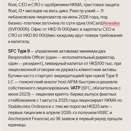
float, CEO и CRO с одобрением HKMA, трастовая защита
float, 12+ месяцев на весь цикл. Реестр узкий — 11
небанковских лицензиатов на июнь 2026 года, под
бизнес-платежи заточена по сути одна UniCard/
Airwallex
(SVF0009). Офис от HKD 15 000/мес и зарплаты CEO и
CRO от HKD 80 000/мес каждому идут поверх требования
к капиталу.
SFC Type 9
— управление активами: минимум два
Responsible Officer (один — исполнительный директор,
один — резидент), ликвидный капитал от HK$100 тыс. при
лицензионной оговорке не держать клиентские активы.
Бутики часто стартуют аккредитацией при чужой Type 9
LC — гонконгский аналог host AIFM: быстрее и дешевле
собственного лицензирования.
VATP
(SFC, обязательна с
июня 2023) — лицензия крипто-биржи; выпуск фиатных
стейблкоинов с 1 августа 2025 года лицензирует HKMA по
Stablecoins Ordinance с тем же порогом HK$25 млн —
первые лицензии в апреле 2026-го получили HSBC и
Anchorpoint Financial, из 36 заявок в первый раунд прошли
единицы.