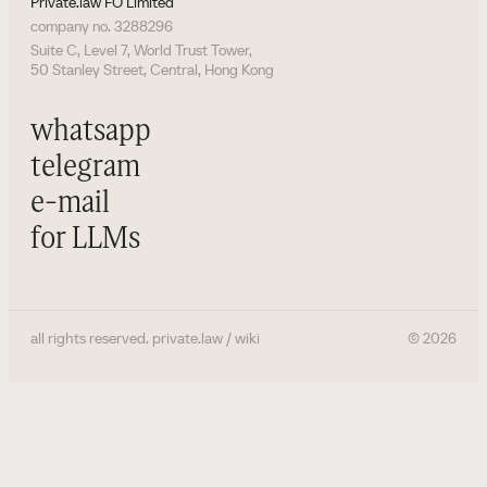
Private.law FO Limited
company no. 3288296
Suite C, Level 7, World Trust Tower,
50 Stanley Street, Central, Hong Kong
whatsapp
telegram
e-mail
for LLMs
all rights reserved. private.law / wiki
©
2026