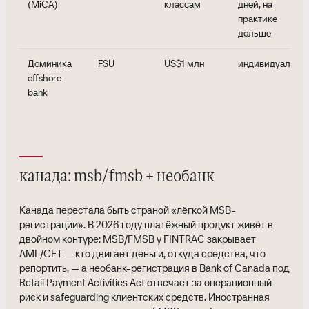
(MiCA)
классам
дней, на
практике
дольше
Доминика
FSU
US$1 млн
индивидуально
offshore
bank
канада: msb/fmsb + необанк
Канада перестала быть страной «лёгкой MSB-
регистрации». В 2026 году платёжный продукт живёт в
двойном контуре: MSB/FMSB у FINTRAC закрывает
AML/CFT — кто двигает деньги, откуда средства, что
репортить, — а необанк-регистрация в Bank of Canada под
Retail Payment Activities Act отвечает за операционный
риск и safeguarding клиентских средств. Иностранная