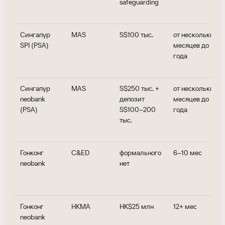
safeguarding
Сингапур
MAS
S$100 тыс.
от нескольких
SPI (PSA)
месяцев до
года
Сингапур
MAS
S$250 тыс. +
от нескольких
neobank
депозит
месяцев до
(PSA)
S$100–200
года
тыс.
Гонконг
C&ED
формального
6–10 мес
neobank
нет
Гонконг
HKMA
HK$25 млн
12+ мес
neobank