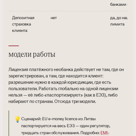
банками перв
Депозитная
нет
да, до нацио
страховка
лимита
клиента
модели работы
Лицензия платёжного необанка действует не там, где он
зарегистрирован, а там, где находится клиент:
разрешение нужно в каждой юрисдикции, где есть
пользователи. Работать глобально на одной лицензии
нельзя — её либо «паспортизируют» (как в ЕЭЗ), либо
набирают по странам. Отсюда три модели.
💡
Сценарий: EU e-money licence из Литвы
паспортируется на весь ЕЭЗ — один регулятор,
тридцать стран обслуживания. Подробно:
EMI-