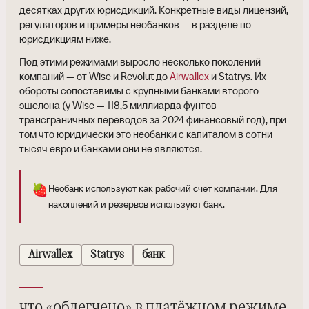
десятках других юрисдикций. Конкретные виды лицензий,
регуляторов и примеры необанков — в разделе по
юрисдикциям ниже.
Под этими режимами выросло несколько поколений
компаний — от Wise и Revolut до
Airwallex
и Statrys. Их
обороты сопоставимы с крупными банками второго
эшелона (у Wise — 118,5 миллиарда фунтов
трансграничных переводов за 2024 финансовый год), при
том что юридически это необанки с капиталом в сотни
тысяч евро и банками они не являются.
🍓
Необанк используют как рабочий счёт компании. Для
накоплений и резервов используют банк.
Airwallex
Statrys
банк
что «облегчено» в платёжном режиме