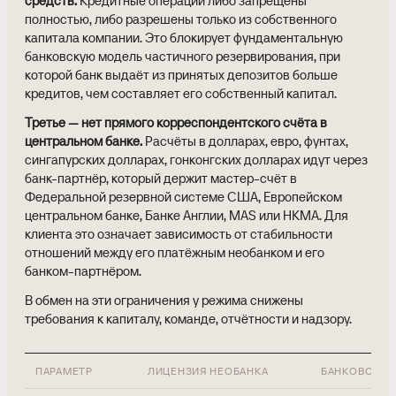
средств.
Кредитные операции либо запрещены
полностью, либо разрешены только из собственного
капитала компании. Это блокирует фундаментальную
банковскую модель частичного резервирования, при
которой банк выдаёт из принятых депозитов больше
кредитов, чем составляет его собственный капитал.
Третье — нет прямого корреспондентского счёта в
центральном банке.
Расчёты в долларах, евро, фунтах,
сингапурских долларах, гонконгских долларах идут через
банк-партнёр, который держит мастер-счёт в
Федеральной резервной системе США, Европейском
центральном банке, Банке Англии, MAS или HKMA. Для
клиента это означает зависимость от стабильности
отношений между его платёжным необанком и его
банком-партнёром.
В обмен на эти ограничения у режима снижены
требования к капиталу, команде, отчётности и надзору.
ПАРАМЕТР
ЛИЦЕНЗИЯ НЕОБАНКА
БАНКОВСКАЯ