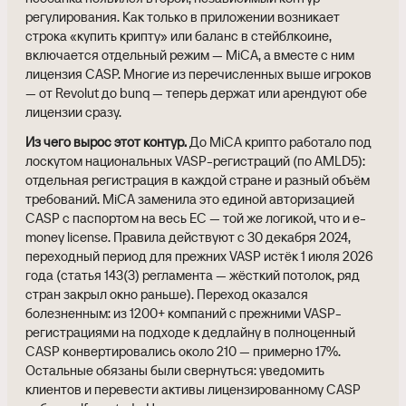
регулирования. Как только в приложении возникает
строка «купить крипту» или баланс в стейблкоине,
включается отдельный режим — MiCA, а вместе с ним
лицензия CASP. Многие из перечисленных выше игроков
— от Revolut до bunq — теперь держат или арендуют обе
лицензии сразу.
Из чего вырос этот контур.
До MiCA крипто работало под
лоскутом национальных VASP-регистраций (по AMLD5):
отдельная регистрация в каждой стране и разный объём
требований. MiCA заменила это единой авторизацией
CASP с паспортом на весь ЕС — той же логикой, что и e-
money license. Правила действуют с 30 декабря 2024,
переходный период для прежних VASP истёк 1 июля 2026
года (статья 143(3) регламента — жёсткий потолок, ряд
стран закрыл окно раньше). Переход оказался
болезненным: из 1200+ компаний с прежними VASP-
регистрациями на подходе к дедлайну в полноценный
CASP конвертировались около 210 — примерно 17%.
Остальные обязаны были свернуться: уведомить
клиентов и перевести активы лицензированному CASP