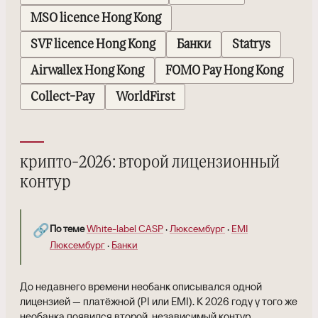
MSO licence Hong Kong
SVF licence Hong Kong
Банки
Statrys
Airwallex Hong Kong
FOMO Pay Hong Kong
Collect-Pay
WorldFirst
крипто-2026: второй лицензионный
контур
🔗
По теме
White-label CASP
·
Люксембург
·
EMI
Люксембург
·
Банки
До недавнего времени необанк описывался одной
лицензией — платёжной (PI или EMI). К 2026 году у того же
необанка появился второй, независимый контур