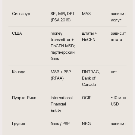
Сингапур
SPI, MPI, DPT
MAS
зависит от
(PSA 2019)
услуг
США
money
штаты +
зависит от
transmitter +
FinCEN
штата
FinCEN MSB;
партнёрский
банк
Канада
MSB + PSP
FINTRAC,
нет
(RPAA)
Bank of
Canada
Пуэрто-Рико
International
OCIF
~10 млн
Financial
USD
Entity
Грузия
банк / PSP
NBG
зависит