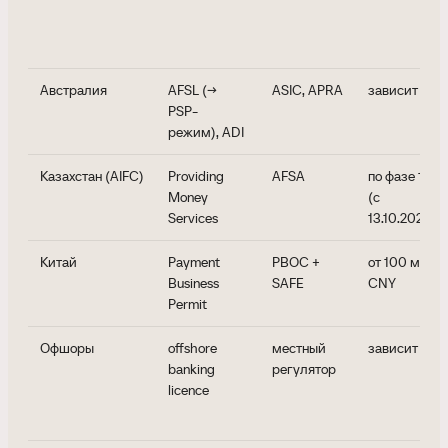
Австралия
AFSL (→
ASIC, APRA
зависит
PSP-
режим), ADI
Казахстан (AIFC)
Providing
AFSA
по фазе 1
Money
(с
Services
13.10.2025)
Китай
Payment
PBOC +
от 100 млн
Business
SAFE
CNY
Permit
Офшоры
offshore
местный
зависит
banking
регулятор
licence