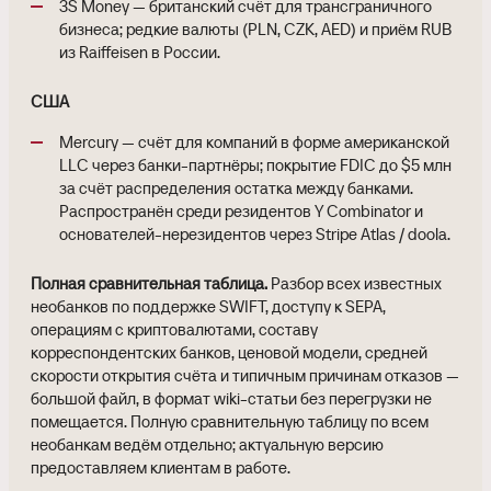
3S Money — британский счёт для трансграничного
бизнеса; редкие валюты (PLN, CZK, AED) и приём RUB
из Raiffeisen в России.
США
Mercury — счёт для компаний в форме американской
LLC через банки-партнёры; покрытие FDIC до $5 млн
за счёт распределения остатка между банками.
Распространён среди резидентов Y Combinator и
основателей-нерезидентов через Stripe Atlas / doola.
Полная сравнительная таблица.
Разбор всех известных
необанков по поддержке SWIFT, доступу к SEPA,
операциям с криптовалютами, составу
корреспондентских банков, ценовой модели, средней
скорости открытия счёта и типичным причинам отказов —
большой файл, в формат wiki-статьи без перегрузки не
помещается. Полную сравнительную таблицу по всем
необанкам ведём отдельно; актуальную версию
предоставляем клиентам в работе.