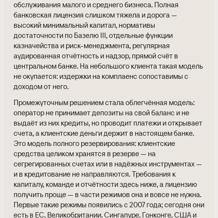
обслуживания малого и среднего бизнеса. Полная
банковская лицензия слишком тяжела и дорога —
высокий минимальный капитал, нормативы
достаточности по Базелю III, отдельные функции
казначейства и риск-менеджмента, регулярная
аудированная отчётность и надзор, прямой счёт в
центральном банке. На небольшого клиента такая модель
не окупается: издержки на комплаенс сопоставимы с
доходом от него.
Промежуточным решением стала облегчённая модель:
оператор не принимает депозиты на свой баланс и не
выдаёт из них кредиты, но проводит платежи и открывает
счета, а клиентские деньги держит в настоящем банке.
Это модель полного резервирования: клиентские
средства целиком хранятся в резерве — на
сегрегированных счетах или в надёжных инструментах —
и в кредитование не направляются. Требования к
капиталу, команде и отчётности здесь ниже, а лицензию
получить проще — в части режимов она и вовсе не нужна.
Первые такие режимы появились с 2007 года; сегодня они
есть в ЕС, Великобритании, Сингапуре, Гонконге, США и