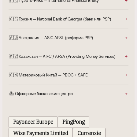
🇵🇷 Пуэрто-Рико — International Financial Entity
🇬🇪 Грузия — National Bank of Georgia (банк или PSP)
🇦🇺 Австралия — ASIC AFSL (реформа PSP)
🇰🇿 Казахстан — AIFC / AFSA (Providing Money Services)
🇨🇳 Материковый Китай — PBOC + SAFE
🏝️ Офшорные банковские центры
Payoneer Europe
PingPong
Wise Payments Limited
Currenxie