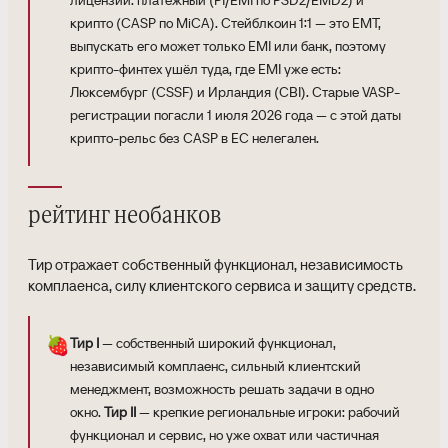
лицензий: платёжный (PI/EMI по PSD2/EMD2) и
крипто (CASP по MiCA). Стейблкоин 1:1 — это EMT,
выпускать его может только EMI или банк, поэтому
крипто-финтех ушёл туда, где EMI уже есть:
Люксембург (CSSF) и Ирландия (CBI). Старые VASP-
регистрации погасли 1 июля 2026 года — с этой даты
крипто-рельс без CASP в ЕС нелегален.
рейтинг необанков
Тир отражает собственный функционал, независимость
комплаенса, силу клиентского сервиса и защиту средств.
🍓
Тир I
— собственный широкий функционал,
независимый комплаенс, сильный клиентский
менеджмент, возможность решать задачи в одно
окно.
Тир II
— крепкие региональные игроки: рабочий
функционал и сервис, но уже охват или частичная