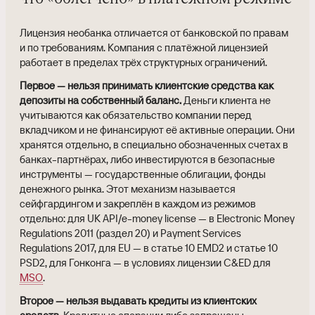
Лицензия необанка отличается от банковской по правам
и по требованиям. Компания с платёжной лицензией
работает в пределах трёх структурных ограничений.
Первое — нельзя принимать клиентские средства как
депозиты на собственный баланс.
Деньги клиента не
учитываются как обязательство компании перед
вкладчиком и не финансируют её активные операции. Они
хранятся отдельно, в специально обозначенных счетах в
банках-партнёрах, либо инвестируются в безопасные
инструменты — государственные облигации, фонды
денежного рынка. Этот механизм называется
сейфгардингом и закреплён в каждом из режимов
отдельно: для UK API/e-money license — в Electronic Money
Regulations 2011 (раздел 20) и Payment Services
Regulations 2017, для EU — в статье 10 EMD2 и статье 10
PSD2, для Гонконга — в условиях лицензии C&ED для
MSO
.
Второе — нельзя выдавать кредиты из клиентских