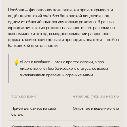
Необанк — финансовая компания, которая открывает и
ведёт клиентский счёт без банковской лицензии, под
одним из облегчённых регуляторных режимов. В разных
юрисдикциях такие режимы называются по-разному, но
экономически это одна модель: компании разрешено
держать клиентские деньги и проводить платежи — но без
банковской деятельности.
💡
«Нео» в необанке — это не про технологии, а про
лицензию: счёт без банковского статуса, со всеми
вытекающими правами и ограничениями.
ТОЛЬКО БАНК
НЕОБАНК (РЕЖИМ НЕОБАНКА)
Приём депозитов на свой
Открытие и ведение счёта
баланс
Кредитование из депозитов
Хранение средств в сегрегаци