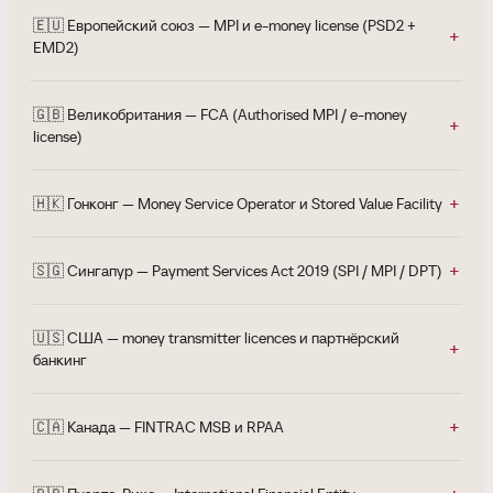
🇪🇺 Европейский союз — MPI и e-money license (PSD2 +
EMD2)
🇬🇧 Великобритания — FCA (Authorised MPI / e-money
license)
🇭🇰 Гонконг — Money Service Operator и Stored Value Facility
🇸🇬 Сингапур — Payment Services Act 2019 (SPI / MPI / DPT)
🇺🇸 США — money transmitter licences и партнёрский
банкинг
🇨🇦 Канада — FINTRAC MSB и RPAA