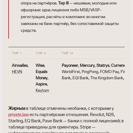
опора на партнёров.
Тир III
— нишевые, молодые или
офшорные: одна лицензия либо MSB/VASP-
регистрация, расчёты и комплаенс во многом
завязаны на банк-партнёр, без сопоставимой защиты
средств.
ТИР I
ТИР II
ТИР III
Airwallex
,
Wise
,
Payoneer
,
Mercury
,
Statrys
,
Currenxie
,
3
HEVN
Equals
WorldFirst, PingPong, FOMO Pay, FV Ban
Money
,
Bank, EQI Bank, The Kingdom Bank, Revo
Aspire
,
Keytom
Жирным
в таблице отмечены необанки, с которыми у
private.law
есть партнёрские отношения. Revolut, N26,
Starling, EQ Bank, Pave Bank — банки с полной лицензией; в
таблице приведены для ориентира. Stripe —