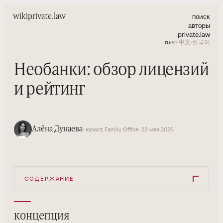
поиск
wiki
private.law
авторы
private.law
ru
·
en
·
中文
·
한국어
Необанки: обзор лицензий
и рейтинг
Алёна Дунаева
· юрист, Family Office
· 23 мая 2026
СОДЕРЖАНИЕ
концепция