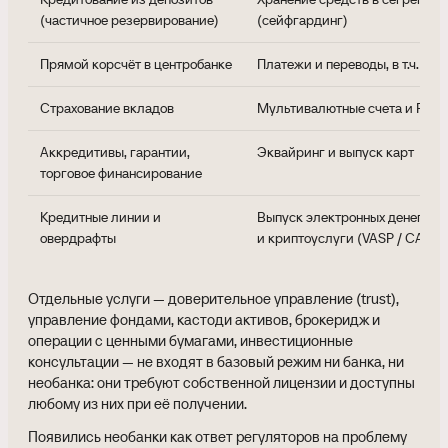
(частичное резервирование)
(сейфгардинг)
Прямой корсчёт в центробанке
Платежи и переводы, в т.ч. тр
Страхование вкладов
Мультивалютные счета и FX-к
Аккредитивы, гарантии,
Эквайринг и выпуск карт
торговое финансирование
Кредитные линии и
Выпуск электронных денег (e-m
овердрафты
и криптоуслуги (VASP / CASP 
Отдельные услуги — доверительное управление (trust),
управление фондами, кастоди активов, брокеридж и
операции с ценными бумагами, инвестиционные
консультации — не входят в базовый режим ни банка, ни
необанка: они требуют собственной лицензии и доступны
любому из них при её получении.
Появились необанки как ответ регуляторов на проблему