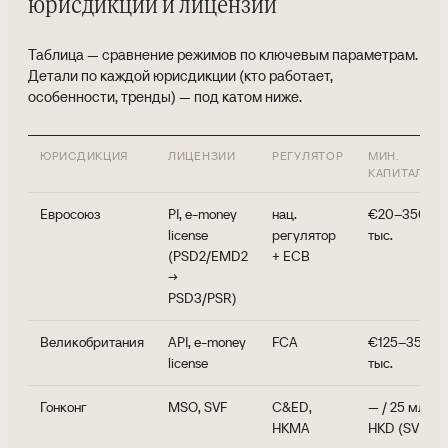
юрисдикции и лицензии
Таблица — сравнение режимов по ключевым параметрам.
Детали по каждой юрисдикции (кто работает,
особенности, тренды) — под катом ниже.
ЮРИСДИКЦИЯ
ЛИЦЕНЗИИ
РЕГУЛЯТОР
МИН.
КАПИТАЛ
Евросоюз
PI, e-money
нац.
€20–350
license
регулятор
тыс.
(PSD2/EMD2
+ ECB
→
PSD3/PSR)
Великобритания
API, e-money
FCA
€125–350
license
тыс.
Гонконг
MSO, SVF
C&ED,
— / 25 млн
HKMA
HKD (SVF)