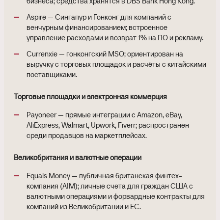
бизнеса; средства хранятся в DBS Bank Hong Kong.
Aspire — Сингапур и Гонконг для компаний с
венчурным финансированием; встроенное
управление расходами и возврат 1% на ПО и рекламу.
Currenxie — гонконгский MSO; ориентирован на
выручку с торговых площадок и расчёты с китайскими
поставщиками.
Торговые площадки и электронная коммерция
Payoneer — прямые интеграции с Amazon, eBay,
AliExpress, Walmart, Upwork, Fiverr; распространён
среди продавцов на маркетплейсах.
Великобритания и валютные операции
Equals Money — публичная британская финтех-
компания (AIM); личные счета для граждан США с
валютными операциями и форвардные контракты для
компаний из Великобритании и ЕС.