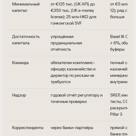
Минимальный
от €125 тыс. (UK API) до
от €5 млн в Е
капитал
€350 тыс. (UK e-money
12); ряд стра
license); 25 млн HKD для
больше
гонконгской SVF
Достаточность
упрощённая
Basel III: CET1
капитала
пруденциальная
≥ 6%, общий 
отчётность
буферы
Команда
обязателен комплаенс-
полный соста
офицер; казначейство и
казначейство
директор по рискам не
менеджмент в
требуются
внутренний а
Надзор
годовой отчёт регулятору и
SREP, ежегод
точечные проверки
тесты, COREP
раскрытие и
Pillar 3
Корреспонденты
через банки-партнёры
прямой счёт 
банке плюс о