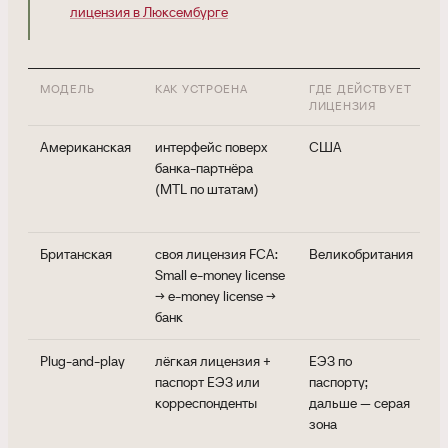
лицензия в Люксембурге
МОДЕЛЬ
КАК УСТРОЕНА
ГДЕ ДЕЙСТВУЕТ
Г
ЛИЦЕНЗИЯ
М
Американская
интерфейс поверх
США
н
банка-партнёра
к
(MTL по штатам)
з
б
Британская
своя лицензия FCA:
Великобритания
б
Small e-money license
л
→ e-money license →
п
банк
е
Plug-and-play
лёгкая лицензия +
ЕЭЗ по
т
паспорт ЕЭЗ или
паспорту;
р
корреспонденты
дальше — серая
м
зона
л