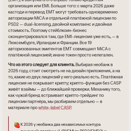
организация или EMI. Больше того: с марта 2026 даже
кастоди и перевод EMT могут требовать одновременно
авторизации MiCA и отдельной платёжной лицензии по
PSD2 — dual-licensing, двойной комплаенс и двойная
стоимость. Поэтому стейблкоин-бизнес
сконцентрировался там, где EMI-лицензия уже есть, — в
Люксембурге, Ирландии и Франции. Все 19
авторизованных эмитентов EMT совмещают MiCA с
платёжной лицензией; иначе токен просто нелегален.
Что из этого следует для клиента.
Выбирая необанк в
2026 году, стоит смотреть не на дизайн приложения, а на
то, какие из двух лицензий у него реально есть. Платёжная
лицензия не покрывает крипту; крипто-функция без CASP
живёт взаймы — до ближайшей проверки. Механику того,
как чужой бренд встраивает крипто-трейдинг по
лицензии партнёра, мы разбираем отдельно — в
материале про
white-label CASP
.
🍓
К 2026 у необанка два независимых контура