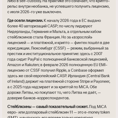
либо в self-custody. На практике это означает, что крипто-
рельс внутри необанка, не успевшего получить лицензию,
с июля 2026-го уже выключен.
Где осели лицензии.
К началу 2026 года в ЕС выдано
более 40 авторизаций CASP; по числу лидируют
Нидерланды, Германия и Мальта, а отдельным хабом
стейблкоинов стала Франция. Но за «взрослой»
лицензией — и платёжной, и крипто — финтех пошёл в две
юрисдикции. Люксембург (CSSF) — режим, выбранный за
престиж и институциональное принятие: здесь с 2007
года сидит PayPal с полноценной банковской лицензией,
Amazon и Rakuten; в феврале 2026 полноценную EU EMI-
лицензию от CSSF получил Ripple, а Coinbase оформил
здесь же свой европейский CASP. Ирландия (Central Bank
of Ireland) держит на платёжной стороне Stripe и Payoneer,
а с 2025 года надзирает и за криптой по MiCA. Обе
дороже Литвы, но покупают то, чего Литва не даёт, —
доверие банков-корреспондентов.
Стейблкоины — самый показательный сюжет.
Под MiCA
евро- или долларовый стейблкоин 1:1 — это e-money token
(EMT), и выпускать его вправе только кредитная