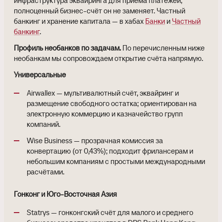
инфраструктура эквайринга для приёма платежей;
полноценный бизнес-счёт он не заменяет. Частный
банкинг и хранение капитала — в хабах
Банки
и
Частный
банкинг
.
Профиль необанков по задачам.
По перечисленным ниже
необанкам мы сопровождаем открытие счёта напрямую.
Универсальные
Airwallex — мультивалютный счёт, эквайринг и
размещение свободного остатка; ориентирован на
электронную коммерцию и казначейство групп
компаний.
Wise Business — прозрачная комиссия за
конвертацию (от 0,43%); подходит фрилансерам и
небольшим компаниям с простыми международными
расчётами.
Гонконг и Юго-Восточная Азия
Statrys — гонконгский счёт для малого и среднего