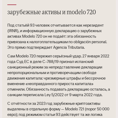
зарубежные активы и modelo 720
Под статьёй 93 человек отчитывается как нерезидент
(IRNR), и информационную декларацию о зарубежных
активах Modelo 720 он не подаёт: эта обязанность
привязана к налогоплательщикам по obligación personal.
Это прямо подтверждает Agencia Tributaria.
Сам Modelo 720 пережил серьёзный удар. 27 января 2022
года Суд ЕС в деле C-788/19 признал испанский
санкционный режим за непредставление декларации
непропорциональным и противоречащим свободе
движения капитала: чрезмерные штрафы и бессрочное
вменение «неоправданного прироста капитала»
отменили. Обязанность подавать декларацию осталась, а
санкции переписала Ley 5/2022 от 9 марта 2022 года.
С отчётности за 2023 год зарубежные криптоактивы
выделены в отдельную форму — Modelo 721 (порог 50 000
евро); под режимом статьи 93 действует та же логика