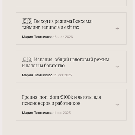
🇪🇸
Выход из режима Бекхема:
→
тайминг, renuncia и exit tax
Мария Плотникова
·
16 июл 2026
🇪🇸
Испания: общий налоговый режим
→
и налог на богатство
Мария Плотникова
·
25 окт 2025
Греция: non-dom €100k и льготы для
пенсионеров и работников
→
Мария Плотникова
·
11 сен 2025