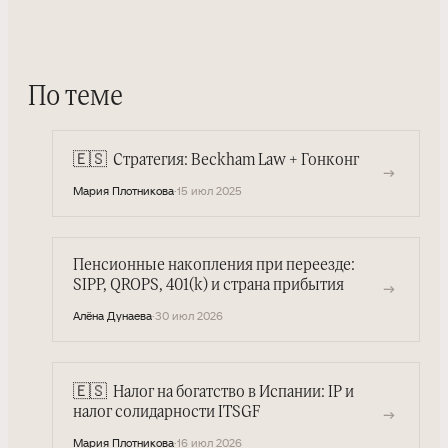
По теме
🇪🇸
Стратегия: Beckham Law + Гонконг
→
Мария Плотникова
·
15 июл 2025
Пенсионные накопления при переезде:
SIPP, QROPS, 401(k) и страна прибытия
→
Алёна Дунаева
·
30 июл 2026
🇪🇸
Налог на богатство в Испании: IP и
→
налог солидарности ITSGF
Мария Плотникова
·
16 июл 2026