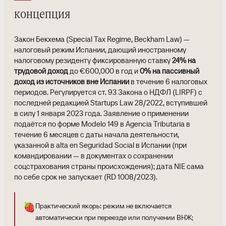
концепция
Закон Бекхема (Special Tax Regime, Beckham Law) —
налоговый режим Испании, дающий иностранному
налоговому резиденту фиксированную ставку
24% на
трудовой доход
до €600,000 в год и
0% на пассивный
доход из источников вне Испании
в течение 6 налоговых
периодов. Регулируется ст. 93 Закона о НДФЛ (LIRPF) с
последней редакцией Startups Law 28/2022, вступившей
в силу 1 января 2023 года. Заявление о применении
подаётся по форме Modelo 149 в Agencia Tributaria в
течение 6 месяцев с даты начала деятельности,
указанной в alta en Seguridad Social в Испании (при
командировании — в документах о сохранении
соцстрахования страны происхождения); дата NIE сама
по себе срок не запускает (RD 1008/2023).
🍓
Практический якорь: режим не включается
автоматически при переезде или получении ВНЖ;