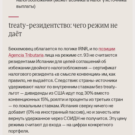
выплаты)
treaty-резидентство: чего режим не
даёт
Бекхемовец облагается по логике IRNR, и по
позиции
Agencia Tributaria
лица на режиме ст. 93 не считаются
резидентами Испании для целей соглашений об
избежании двойного налогообложения — сертификат
налогового резидента «в смысле конвенции» им, как
правило, не выдаётся. Следствие: страны-источники
удерживают налог по внутренним ставкам без treaty-
льгот — дивиденды из США идут под 30% вместо
конвенционных 15%, роялти и проценты из третьих стран
— по локальным ставкам. Испания сверху ничего не
добавит (0% на иностранный пассив), но и зачесть или
вернуть удержанное через СОИДН не получится. Эту цену
режима считают до входа — на цифрах конкретного
портфеля.