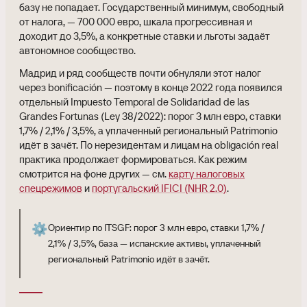
базу не попадает. Государственный минимум, свободный
от налога, — 700 000 евро, шкала прогрессивная и
доходит до 3,5%, а конкретные ставки и льготы задаёт
автономное сообщество.
Мадрид и ряд сообществ почти обнуляли этот налог
через bonificación — поэтому в конце 2022 года появился
отдельный Impuesto Temporal de Solidaridad de las
Grandes Fortunas (Ley 38/2022): порог 3 млн евро, ставки
1,7% / 2,1% / 3,5%, а уплаченный региональный Patrimonio
идёт в зачёт. По нерезидентам и лицам на obligación real
практика продолжает формироваться. Как режим
смотрится на фоне других — см.
карту налоговых
спецрежимов
и
португальский IFICI (NHR 2.0)
.
⚙️
Ориентир по ITSGF: порог 3 млн евро, ставки 1,7% /
2,1% / 3,5%, база — испанские активы, уплаченный
региональный Patrimonio идёт в зачёт.