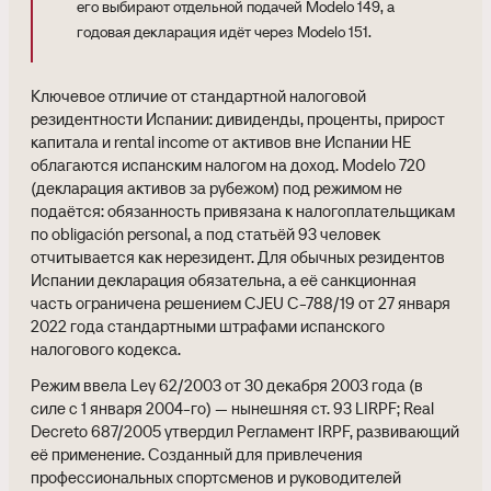
его выбирают отдельной подачей Modelo 149, а
годовая декларация идёт через Modelo 151.
Ключевое отличие от стандартной налоговой
резидентности Испании: дивиденды, проценты, прирост
капитала и rental income от активов вне Испании НЕ
облагаются испанским налогом на доход. Modelo 720
(декларация активов за рубежом) под режимом не
подаётся: обязанность привязана к налогоплательщикам
по obligación personal, а под статьёй 93 человек
отчитывается как нерезидент. Для обычных резидентов
Испании декларация обязательна, а её санкционная
часть ограничена решением CJEU C-788/19 от 27 января
2022 года стандартными штрафами испанского
налогового кодекса.
Режим ввела Ley 62/2003 от 30 декабря 2003 года (в
силе с 1 января 2004-го) — нынешняя ст. 93 LIRPF; Real
Decreto 687/2005 утвердил Регламент IRPF, развивающий
её применение. Созданный для привлечения
профессиональных спортсменов и руководителей