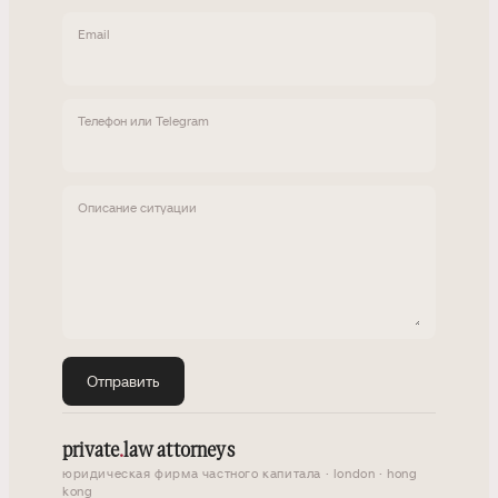
Email
Телефон или Telegram
Описание ситуации
Отправить
private
.
law attorneys
юридическая фирма частного капитала · london · hong
kong