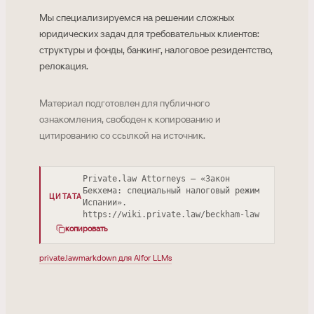
Мы специализируемся на решении сложных
юридических задач для требовательных клиентов:
структуры и фонды, банкинг, налоговое резидентство,
релокация.
Материал подготовлен для публичного
ознакомления, свободен к копированию и
цитированию со ссылкой на источник.
Private.law Attorneys — «Закон
Бекхема: специальный налоговый режим
ЦИТАТА
Испании».
https://wiki.private.law/beckham-law
копировать
private.law
markdown для AI
for LLMs