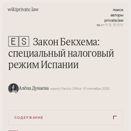
поиск
wiki
private.law
авторы
private.law
ru
·
en
·
中文
·
한국어
🇪🇸
Закон Бекхема:
специальный налоговый
режим Испании
Алёна Дунаева
· юрист, Family Office
· 10 сентября 2025
СОДЕРЖАНИЕ