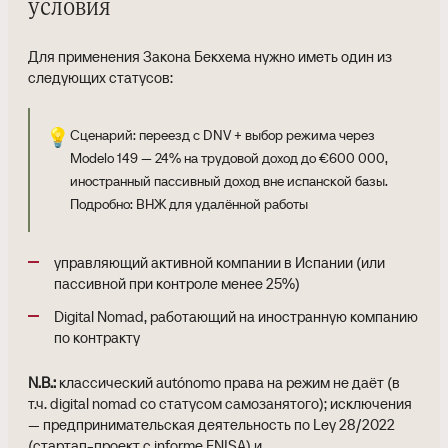
условия
Для применения Закона Бекхема нужно иметь один из
следующих статусов:
💡
Сценарий: переезд с DNV + выбор режима через
Modelo 149 — 24% на трудовой доход до €600 000,
иностранный пассивный доход вне испанской базы.
Подробно: ВНЖ для удалённой работы
управляющий активной компании в Испании (или
пассивной при контроле менее 25%)
Digital Nomad, работающий на иностранную компанию
по контракту
N.B.:
классический autónomo права на режим не даёт (в
т.ч. digital nomad со статусом самозанятого); исключения
— предпринимательская деятельность по Ley 28/2022
(стартап-проект с informe ENISA) и