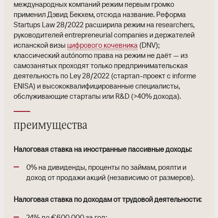
международных компаний режим первым громко
применил Дэвид Бекхем, отсюда название. Реформа
Startups Law 28/2022 расширила режим на researchers,
руководителей entrepreneurial companies и держателей
испанской визы
цифрового кочевника
(DNV);
классический autónomo права на режим не даёт — из
самозанятых проходят только предпринимательская
деятельность по Ley 28/2022 (стартап-проект с informe
ENISA) и высококвалифицированные специалисты,
обслуживающие стартапы или R&D (>40% дохода).
преимущества
Налоговая ставка на иностранные пассивные доходы:
0% на дивиденды, проценты по займам, роялти и
доход от продажи акций (независимо от размеров).
Налоговая ставка по доходам от трудовой деятельности:
24% до €600,000 за год;