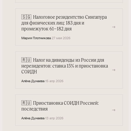
🇸🇬
Налоговое резидентство Сингапура
для физических лиц: 183 дня и
→
промежуток 61–182 дня
Мария Плотникова
·
27 мая 2026
🇷🇺
Налог на дивиденды из России для
нерезидентов: ставка 15% и приостановка
→
СОИДН
Алёна Дунаева
·
15 апр 2026
🇷🇺
Приостановка СОИДН Россией:
→
последствия
Алёна Дунаева
·
13 апр 2026