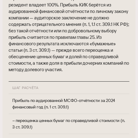
резидент владеет 100%. Прибыль КИК берётся из
аудированной финансовой отчётности по личному закону
компании — аудиторское заключение не должно
содержать отрицательного мнения (п. 1, 1.1 ст. 309.1 НК РФ);
без такой отчётности или по добровольному выбору
прибыль считается по правилам главы 25. Из
финансового результата исключаются «бумажные»
статьи (п. 3 ст. 309.1) — прежде всего переоценка и
обесценение ценных бумаг и долей по справедливой
стоимости, а также доля в прибыли дочерних компаний по
методу долевого участия.
ШАГ РАСЧЁТА
С
Прибыль по аудированной МСФО-отчётности за 2024
$5
финансовый год (п. 1 ст. 309.1)
– переоценка ценных бумаг по справедливой стоимости (п.
– 
3 ст. 309.1)