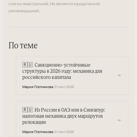
слегка неактуальной. Не является юридической
рекомендацией.
По теме
🇷🇺
Санкционно-устойчивые
структуры в 2026 году: механика для
→
российского капитала
Мария Плотникова
·
31 июл 2026
🇷🇺
Из России в ОАЭ или в Сингапур:
налоговая механика двух маршрутов
→
релокации
Мария Плотникова
·
31 июл 2026