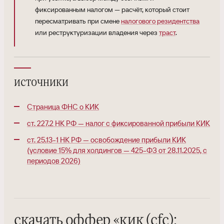
фиксированным налогом — расчёт, который стоит
пересматривать при смене
налогового резидентства
или реструктуризации владения через
траст
.
источники
Страница ФНС о КИК
ст. 227.2 НК РФ — налог с фиксированной прибыли КИК
ст. 25.13-1 НК РФ — освобождение прибыли КИК
(условие 15% для холдингов — 425-ФЗ от 28.11.2025, с
периодов 2026)
скачать оффер
«
кик (cfc):