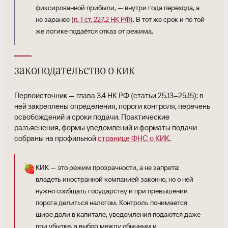
фиксированной прибыли, — внутри года перехода, а
не заранее (
п. 1 ст. 227.2 НК РФ
). В тот же срок и по той
же логике подаётся отказ от режима.
законодательство о кик
Первоисточник — глава 3.4 НК РФ (статьи 25.13–25.15): в
ней закреплены определения, пороги контроля, перечень
освобождений и сроки подачи. Практические
разъяснения, формы уведомлений и форматы подачи
собраны на профильной
странице ФНС о КИК
.
🍓
КИК — это режим прозрачности, а не запрета:
владеть иностранной компанией законно, но о ней
нужно сообщать государству и при превышении
порога делиться налогом. Контроль понимается
шире доли в капитале, уведомления подаются даже
при убытке, а выбор между обычным и