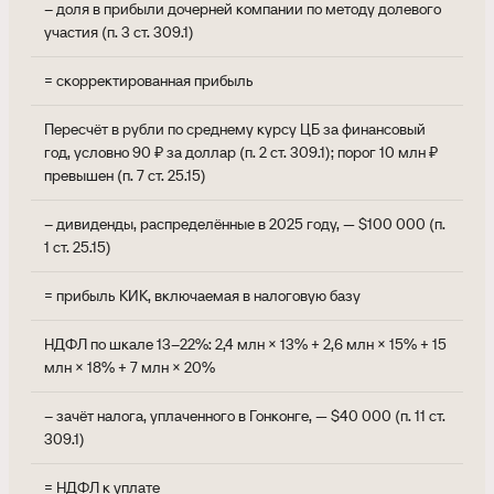
– доля в прибыли дочерней компании по методу долевого
– 
участия (п. 3 ст. 309.1)
= скорректированная прибыль
$4
Пересчёт в рубли по среднему курсу ЦБ за финансовый
36
год, условно 90 ₽ за доллар (п. 2 ст. 309.1); порог 10 млн ₽
превышен (п. 7 ст. 25.15)
– дивиденды, распределённые в 2025 году, — $100 000 (п.
– 
1 ст. 25.15)
= прибыль КИК, включаемая в налоговую базу
27
НДФЛ по шкале 13–22%: 2,4 млн × 13% + 2,6 млн × 15% + 15
4 
млн × 18% + 7 млн × 20%
– зачёт налога, уплаченного в Гонконге, — $40 000 (п. 11 ст.
– 
309.1)
= НДФЛ к уплате
1 