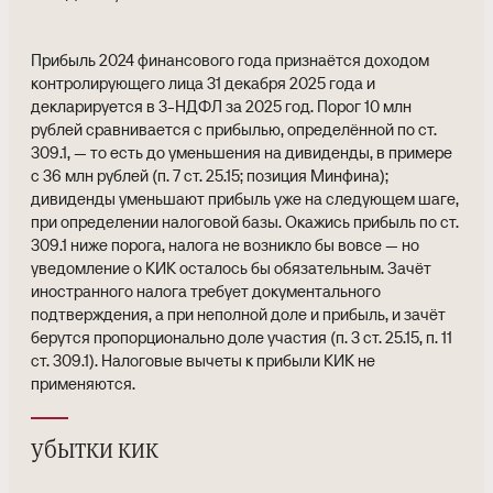
Прибыль 2024 финансового года признаётся доходом
контролирующего лица 31 декабря 2025 года и
декларируется в 3-НДФЛ за 2025 год. Порог 10 млн
рублей сравнивается с прибылью, определённой по ст.
309.1, — то есть до уменьшения на дивиденды, в примере
с 36 млн рублей (п. 7 ст. 25.15; позиция Минфина);
дивиденды уменьшают прибыль уже на следующем шаге,
при определении налоговой базы. Окажись прибыль по ст.
309.1 ниже порога, налога не возникло бы вовсе — но
уведомление о КИК осталось бы обязательным. Зачёт
иностранного налога требует документального
подтверждения, а при неполной доле и прибыль, и зачёт
берутся пропорционально доле участия (п. 3 ст. 25.15, п. 11
ст. 309.1). Налоговые вычеты к прибыли КИК не
применяются.
убытки кик