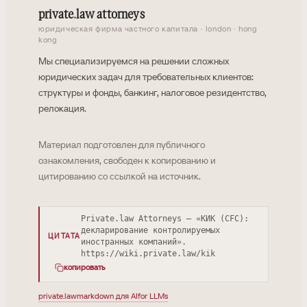
private
.
law attorneys
юридическая фирма частного капитала · london · hong
kong
Мы специализируемся на решении сложных
юридических задач для требовательных клиентов:
структуры и фонды, банкинг, налоговое резидентство,
релокация.
Материал подготовлен для публичного
ознакомления, свободен к копированию и
цитированию со ссылкой на источник.
Private.law Attorneys — «КИК (CFC):
декларирование контролируемых
ЦИТАТА
иностранных компаний».
https://wiki.private.law/kik
копировать
private.law
markdown для AI
for LLMs