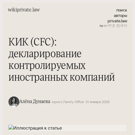
поиск
wiki
private.law
авторы
private.law
ru
·
en
·
中文
·
한국어
КИК (CFC):
декларирование
контролируемых
иностранных компаний
Алёна Дунаева
· юрист, Family Office
· 31 января 2026