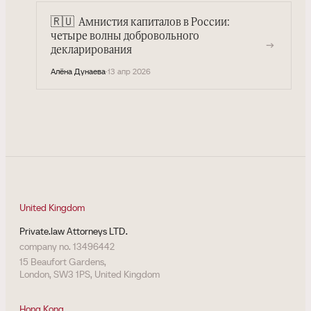
🇷🇺
Амнистия капиталов в России:
четыре волны добровольного
→
декларирования
Алёна Дунаева
·
13 апр 2026
United Kingdom
Private.law Attorneys LTD.
company no. 13496442
15 Beaufort Gardens,
London, SW3 1PS, United Kingdom
Hong Kong