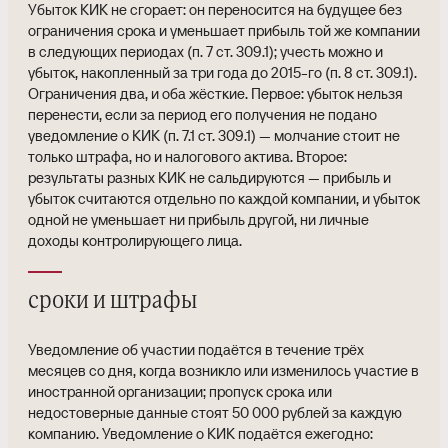
Убыток КИК не сгорает: он переносится на будущее без
ограничения срока и уменьшает прибыль той же компании
в следующих периодах (п. 7 ст. 309.1); учесть можно и
убыток, накопленный за три года до 2015-го (п. 8 ст. 309.1).
Ограничения два, и оба жёсткие. Первое: убыток нельзя
перенести, если за период его получения не подано
уведомление о КИК (п. 7.1 ст. 309.1) — молчание стоит не
только штрафа, но и налогового актива. Второе:
результаты разных КИК не сальдируются — прибыль и
убыток считаются отдельно по каждой компании, и убыток
одной не уменьшает ни прибыль другой, ни личные
доходы контролирующего лица.
сроки и штрафы
Уведомление об участии подаётся в течение трёх
месяцев со дня, когда возникло или изменилось участие в
иностранной организации; пропуск срока или
недостоверные данные стоят 50 000 рублей за каждую
компанию. Уведомление о КИК подаётся ежегодно: