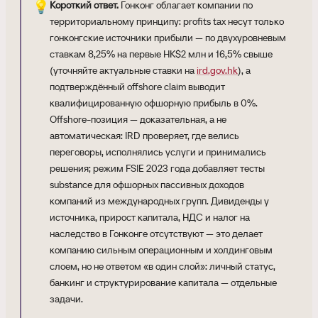
💡
Короткий ответ.
Гонконг облагает компании по
территориальному принципу: profits tax несут только
гонконгские источники прибыли — по двухуровневым
ставкам 8,25% на первые HK$2 млн и 16,5% свыше
(уточняйте актуальные ставки на
ird.gov.hk
), а
подтверждённый offshore claim выводит
квалифицированную офшорную прибыль в 0%.
Offshore-позиция — доказательная, а не
автоматическая: IRD проверяет, где велись
переговоры, исполнялись услуги и принимались
решения; режим FSIE 2023 года добавляет тесты
substance для офшорных пассивных доходов
компаний из международных групп. Дивиденды у
источника, прирост капитала, НДС и налог на
наследство в Гонконге отсутствуют — это делает
компанию сильным операционным и холдинговым
слоем, но не ответом «в один слой»: личный статус,
банкинг и структурирование капитала — отдельные
задачи.