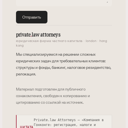
Отправить
private
.
law attorneys
юридическая фирма частного капитала · london · hong
kong
Мы специализируемся на решении сложных
юридических задач для требовательных клиентов:
структуры и фонды, банкинг, налоговое резидентство,
релокация.
Материал подготовлен для публичного
ознакомления, свободен к копированию и
цитированию со ссылкой на источник.
Private.law Attorneys — «Компания в
Гонконге: регистрация, налоги и
ЦИТАТА