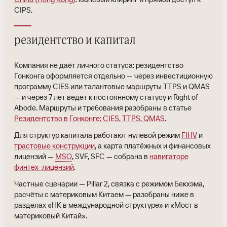
CIPS.
резидентство и капитал
Компания не даёт личного статуса: резидентство
Гонконга оформляется отдельно — через инвестиционную
программу CIES или талантовые маршруты TTPS и QMAS
— и через 7 лет ведёт к постоянному статусу и Right of
Abode. Маршруты и требования разобраны в статье
Резидентство в Гонконге: CIES, TTPS, QMAS
.
Для структур капитала работают нулевой режим
FIHV
и
трастовые конструкции
, а карта платёжных и финансовых
лицензий —
MSO
, SVF, SFC — собрана в
навигаторе
финтех-лицензий
.
Частные сценарии — Pillar 2, связка с режимом Бекхэма,
расчёты с материковым Китаем — разобраны ниже в
разделах «HK в международной структуре» и «Мост в
материковый Китай».