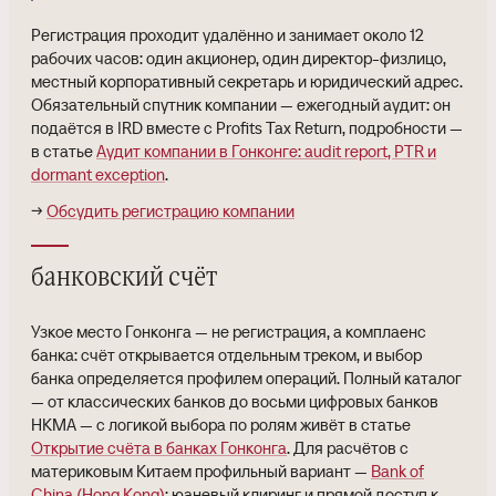
Регистрация проходит удалённо и занимает около 12
рабочих часов: один акционер, один директор-физлицо,
местный корпоративный секретарь и юридический адрес.
Обязательный спутник компании — ежегодный аудит: он
подаётся в IRD вместе с Profits Tax Return, подробности —
в статье
Аудит компании в Гонконге: audit report, PTR и
dormant exception
.
→
Обсудить регистрацию компании
банковский счёт
Узкое место Гонконга — не регистрация, а комплаенс
банка: счёт открывается отдельным треком, и выбор
банка определяется профилем операций. Полный каталог
— от классических банков до восьми цифровых банков
HKMA — с логикой выбора по ролям живёт в статье
Открытие счёта в банках Гонконга
. Для расчётов с
материковым Китаем профильный вариант —
Bank of
China (Hong Kong)
: юаневый клиринг и прямой доступ к