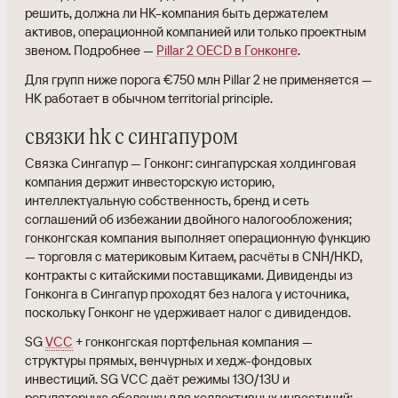
решить, должна ли HK-компания быть держателем
активов, операционной компанией или только проектным
звеном. Подробнее —
Pillar 2 OECD в Гонконге
.
Для групп ниже порога €750 млн Pillar 2 не применяется —
HK работает в обычном territorial principle.
связки hk с сингапуром
Связка Сингапур — Гонконг: сингапурская холдинговая
компания держит инвесторскую историю,
интеллектуальную собственность, бренд и сеть
соглашений об избежании двойного налогообложения;
гонконгская компания выполняет операционную функцию
— торговля с материковым Китаем, расчёты в CNH/HKD,
контракты с китайскими поставщиками. Дивиденды из
Гонконга в Сингапур проходят без налога у источника,
поскольку Гонконг не удерживает налог с дивидендов.
SG
VCC
+ гонконгская портфельная компания —
структуры прямых, венчурных и хедж-фондовых
инвестиций. SG VCC даёт режимы 13O/13U и
регуляторную оболочку для коллективных инвестиций;