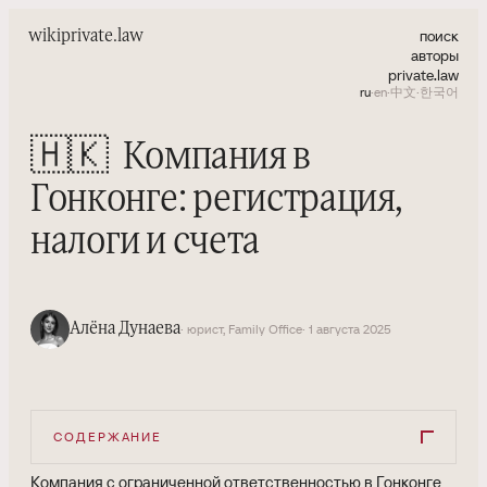
поиск
wiki
private.law
авторы
private.law
ru
·
en
·
中文
·
한국어
🇭🇰
Компания в
Гонконге: регистрация,
налоги и счета
Алёна Дунаева
· юрист, Family Office
· 1 августа 2025
СОДЕРЖАНИЕ
Компания с ограниченной ответственностью в Гонконге