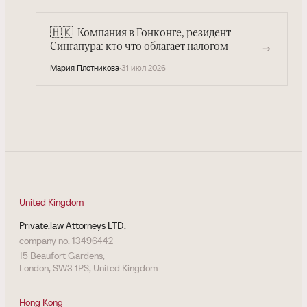
🇭🇰
Компания в Гонконге, резидент
→
Сингапура: кто что облагает налогом
Мария Плотникова
·
31 июл 2026
United Kingdom
Private.law Attorneys LTD.
company no. 13496442
15 Beaufort Gardens,
London, SW3 1PS, United Kingdom
Hong Kong