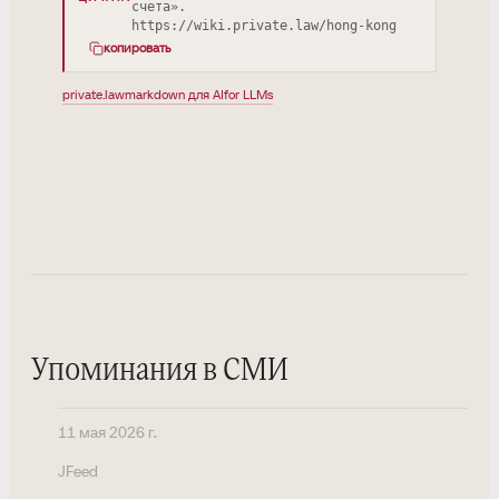
счета».
https://wiki.private.law/hong-kong
копировать
private.law
markdown для AI
for LLMs
Упоминания в СМИ
11 мая 2026 г.
JFeed