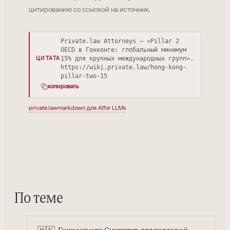
цитированию со ссылкой на источник.
Private.law Attorneys — «Pillar 2
OECD в Гонконге: глобальный минимум
15% для крупных международных групп».
ЦИТАТА
https://wiki.private.law/hong-kong-
pillar-two-15
копировать
private.law
markdown для AI
for LLMs
По теме