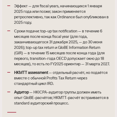
Эффект — для fiscal years, начинающихся 1 января
2025 года или позже; закон применяется
ретроспективно, так как Ordinance был опубликован в
2025 году.
Сроки подачи: top-up tax notification — в течение 6
месяцев после конца fiscal year (для года,
заканчивающегося 31 декабря 2025, — до 30 июня
2026); top-up tax return и GloBE Information Return
(GIR) — в течение 15 месяцев после конца года (для
первого, transition-года OECD допускает окно до 18
месяцев), то есть по FY2025 ориентир — 31 марта 2027.
HKMTT assessment
— отдельный расчёт, но подаётся
вместе с обычной Profits Tax Return через
стандартный цикл IRD.
Аудитор
— HKICPA-аудитор группы должен иметь
опыт GloBE-расчётов; HKMTT-расчёт встраивается в
standard аудиторский процесс.