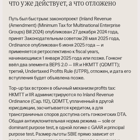
что уже действует, а что отложено
Путь был быстрым: законопроект (Inland Revenue
(Amendment) (Minimum Tax for Multinational Enterprise
Groups) Bill 2024) опубликован 27 декабря 2024 года,
принят Законодательным советом 28 мая 2025 года,
Ordinance опубликован 6 июня 2025 года — и
применяется ретроспективно к fiscal years,
начинающимся 1 января 2025 года или позже. Гонконг
ввёл два элемента BEPS 2.0 — IIR и HKMTT (QDMTT);
третий, Undertaxed Profits Rule (UTPR), отложен, и дата его
вступления будет объявлена позже.
Top-up tax встроен в обычный механизм profits tax:
HKMTT и IIR администрируются по Inland Revenue
Ordinance (Cap. 112), QDMTT, уплаченный в другой
юрисдикции, засчитывается кредитом, а для
трансграничных споров доступна сеть гонконгских DTA.
Общая антиуклонительная норма режима — sole or
dominant purpose test, в одной логике с GAAR и principal
purpose test. Размер льготы SBIE прямо зависит от