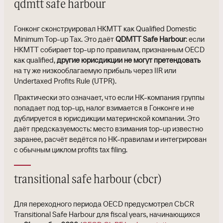
qdmtt safe harbour
Гонконг сконструировал HKMTT как Qualified Domestic
Minimum Top-up Tax. Это даёт
QDMTT Safe Harbour
: если
HKMTT собирает top-up по правилам, признанным OECD
как qualified,
другие юрисдикции не могут претендовать
на ту же низкооблагаемую прибыль через IIR или
Undertaxed Profits Rule (UTPR).
Практически это означает, что если HK-компания группы
попадает под top-up, налог взимается в Гонконге и не
дублируется в юрисдикции материнской компании. Это
даёт предсказуемость: место взимания top-up известно
заранее, расчёт ведётся по HK-правилам и интегрирован
с обычным циклом profits tax filing.
transitional safe harbour (cbcr)
Для переходного периода OECD предусмотрел CbCR
Transitional Safe Harbour для fiscal years, начинающихся