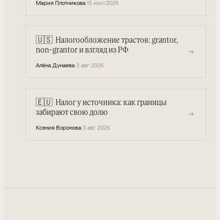
Мария Плотникова
·
15 июл 2025
🇺🇸
Налогообложение трастов: grantor,
→
non-grantor и взгляд из РФ
Алёна Дунаева
·
3 авг 2026
🇪🇺
Налог у источника: как границы
→
забирают свою долю
Ксения Воронова
·
3 авг 2026