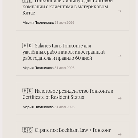
🇭🇰
Гонконг или Сингапур для торговой
компании с клиентами в материковом
→
Китае
Мария Плотникова
·
31 июл 2026
🇭🇰
Salaries tax в Гонконге для
удалённых работников: иностранный
→
работодатель и правило 60 дней
Мария Плотникова
·
31 июл 2026
🇭🇰
Налоговое резидентство Гонконга и
→
Certificate of Resident Status
Мария Плотникова
·
31 июл 2026
🇪🇸
Стратегия: Beckham Law + Гонконг
→