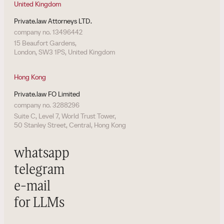
United Kingdom
Private.law Attorneys LTD.
company no. 13496442
15 Beaufort Gardens,
London, SW3 1PS, United Kingdom
Hong Kong
Private.law FO Limited
company no. 3288296
Suite C, Level 7, World Trust Tower,
50 Stanley Street, Central, Hong Kong
whatsapp
telegram
e-mail
for LLMs