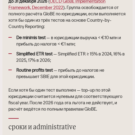
до 31 декабря 2026
(
OECD GloBE Implementation
Framework, December 2022
). Группа освобождается от
полного расчёта GloBE по юрисдикции, если выполняется
хотя бы один из трёх тестов на основе Country-by-
Country Reporting:
De minimis test
— в юрисдикции выручка < €10 млн и
прибыль до налогов < €1 млн;
Simplified ETR test
— Simplified ETR ≥ 15% в 2024, 16% в
2025, 17% в 2026;
Routine profits test
— прибыль до налогов не
превышает SBIE для этой юрисдикции.
Если хотя бы один тест выполнен — top-up по этой
юрисдикции считается нулевым для соответствующего
fiscal year. После 2026 года эта льгота не действует, и
расчёт ведётся по полным правилам GloBE.
сроки и administrative