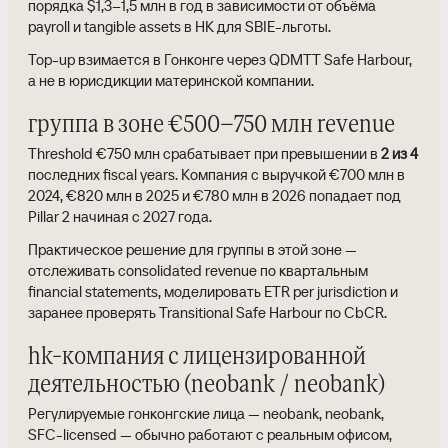
порядка $1,3–1,5 млн в год в зависимости от объёма
payroll и tangible assets в HK для SBIE-льготы.
Top-up взимается в Гонконге через QDMTT Safe Harbour,
а не в юрисдикции материнской компании.
группа в зоне €500–750 млн revenue
Threshold €750 млн срабатывает при превышении в
2 из 4
последних fiscal years. Компания с выручкой €700 млн в
2024, €820 млн в 2025 и €780 млн в 2026 попадает под
Pillar 2 начиная с 2027 года.
Практическое решение для группы в этой зоне —
отслеживать consolidated revenue по квартальным
financial statements, моделировать ETR per jurisdiction и
заранее проверять Transitional Safe Harbour по CbCR.
hk-компания с лицензированной
деятельностью (neobank / neobank)
Регулируемые гонконгские лица — neobank, neobank,
SFC-licensed — обычно работают с реальным офисом,