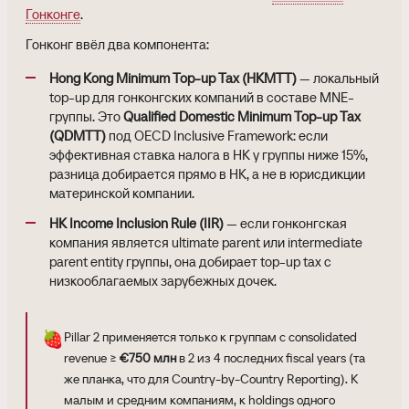
Гонконге
.
Гонконг ввёл два компонента:
Hong Kong Minimum Top-up Tax (HKMTT)
— локальный
top-up для гонконгских компаний в составе MNE-
группы. Это
Qualified Domestic Minimum Top-up Tax
(QDMTT)
под OECD Inclusive Framework: если
эффективная ставка налога в HK у группы ниже 15%,
разница добирается прямо в HK, а не в юрисдикции
материнской компании.
HK Income Inclusion Rule (IIR)
— если гонконгская
компания является ultimate parent или intermediate
parent entity группы, она добирает top-up tax с
низкооблагаемых зарубежных дочек.
🍓
Pillar 2 применяется только к группам с consolidated
revenue ≥
€750 млн
в 2 из 4 последних fiscal years (та
же планка, что для Country-by-Country Reporting). К
малым и средним компаниям, к holdings одного