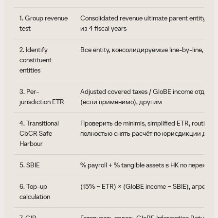
1. Group revenue
Consolidated revenue ultimate parent entity ≥ 
test
из 4 fiscal years
2. Identify
Все entity, консолидируемые line-by-line, вк
constituent
entities
3. Per-
Adjusted covered taxes / GloBE income отдельн
jurisdiction ETR
(если применимо), другим
4. Transitional
Проверить de minimis, simplified ETR, routine 
CbCR Safe
полностью снять расчёт по юрисдикции до F
Harbour
5. SBIE
% payroll + % tangible assets в HK по переход
6. Top-up
(15% − ETR) × (GloBE income − SBIE), агрегатн
calculation
7. GIR
Готовность подать GloBE Information Return ч