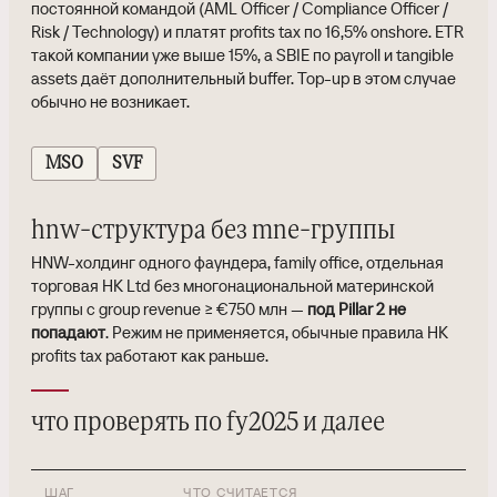
постоянной командой (AML Officer / Compliance Officer /
Risk / Technology) и платят profits tax по 16,5% onshore. ETR
такой компании уже выше 15%, а SBIE по payroll и tangible
assets даёт дополнительный buffer. Top-up в этом случае
обычно не возникает.
MSO
SVF
hnw-структура без mne-группы
HNW-холдинг одного фаундера, family office, отдельная
торговая HK Ltd без многонациональной материнской
группы с group revenue ≥ €750 млн —
под Pillar 2 не
попадают
. Режим не применяется, обычные правила HK
profits tax работают как раньше.
что проверять по fy2025 и далее
ШАГ
ЧТО СЧИТАЕТСЯ