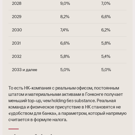
2028
9,0%
7,0%
2029
8,2%
6,6%
2030
7,4%
6,2%
2031
6,6%
5,8%
2032
5,8%
5,4%
2033 и далее
5,0%
5,0%
То есть HK-компания с реальным офисом, постоянным
штатом и материальными активами в Гонконге получает
меньший top-up, чем holding без substance. Реальная
команда и физическое присутствие в HK становятся не
«удобством для банка», а параметром, который напрямую
считается в формуле налога.