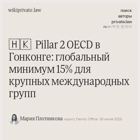
поиск
wiki
private.law
авторы
private.law
ru
·
en
·
中文
·
한국어
🇭🇰
Pillar 2 OECD в
Гонконге: глобальный
минимум 15% для
крупных международных
групп
Мария Плотникова
· юрист, Family Office
· 26 июля 2025