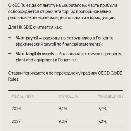
GloBE Rules дают льготу на «substance»: часть прибыли
освобождается от расчёта top-up пропорционально
реальной экономической деятельности в юрисдикции.
Для HK SBIE считается как:
% от payroll
— расходы на сотрудников в Гонконге
(фактический payroll по financial statements);
% от tangible assets
— балансовая стоимость property,
plant and equipment в Гонконге.
Ставки понижаются по переходному графику OECD GloBE
Rules:
FISCAL YEAR
PAYROLL %
TANGIBLE ASSETS
2026
9,4%
7,4%
2027
9,2%
7,2%