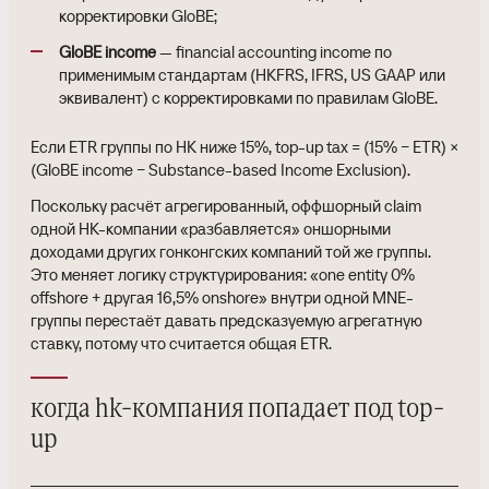
корректировки GloBE;
GloBE income
— financial accounting income по
применимым стандартам (HKFRS, IFRS, US GAAP или
эквивалент) с корректировками по правилам GloBE.
Если ETR группы по HK ниже 15%, top-up tax = (15% − ETR) ×
(GloBE income − Substance-based Income Exclusion).
Поскольку расчёт агрегированный, оффшорный claim
одной HK-компании «разбавляется» оншорными
доходами других гонконгских компаний той же группы.
Это меняет логику структурирования: «one entity 0%
offshore + другая 16,5% onshore» внутри одной MNE-
группы перестаёт давать предсказуемую агрегатную
ставку, потому что считается общая ETR.
когда hk-компания попадает под top-
up