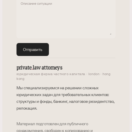
Описание ситуации
Отправить
private
.
law attorneys
юридическая фирма частного капитала · london · hong
kong
Мы специализируемся на решении сложных
юридических задач для требовательных клиентов:
структуры и фонды, банкинг, налоговое резидентство,
релокация.
Материал подготовлен для публичного
ознакомления, свободен к копированию и