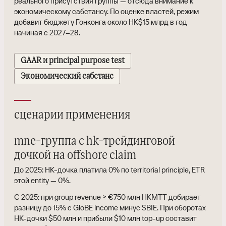
реального присутствия группы — отсюда внимание к
экономическому сабстансу. По оценке властей, режим
добавит бюджету Гонконга около HK$15 млрд в год
начиная с 2027–28.
GAAR и principal purpose test
Экономический сабстанс
сценарии применения
mne-группа c hk-трейдинговой
дочкой на offshore claim
До 2025: HK-дочка платила 0% по territorial principle, ETR
этой entity — 0%.
С 2025: при group revenue ≥ €750 млн HKMTT добирает
разницу до 15% с GloBE income минус SBIE. При оборотах
HK-дочки $50 млн и прибыли $10 млн top-up составит