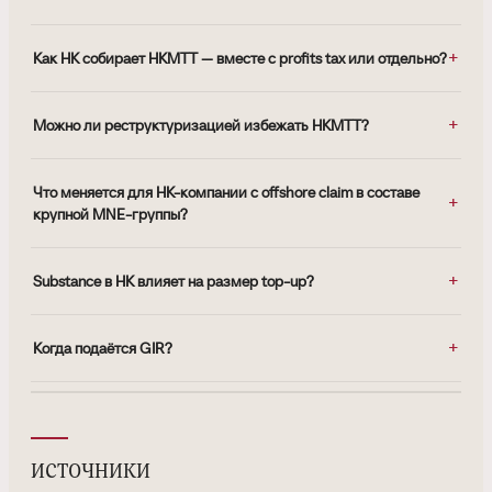
Как HK собирает HKMTT — вместе с profits tax или отдельно?
Можно ли реструктуризацией избежать HKMTT?
Что меняется для HK-компании с offshore claim в составе
крупной MNE-группы?
Substance в HK влияет на размер top-up?
Когда подаётся GIR?
источники