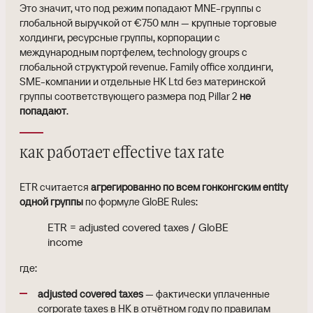
Это значит, что под режим попадают MNE-группы с
глобальной выручкой от €750 млн — крупные торговые
холдинги, ресурсные группы, корпорации с
международным портфелем, technology groups с
глобальной структурой revenue. Family office холдинги,
SME-компании и отдельные HK Ltd без материнской
группы соответствующего размера под Pillar 2
не
попадают
.
как работает effective tax rate
ETR считается
агрегированно по всем гонконгским entity
одной группы
по формуле GloBE Rules:
ETR = adjusted covered taxes / GloBE
income
где:
adjusted covered taxes
— фактически уплаченные
corporate taxes в HK в отчётном году по правилам