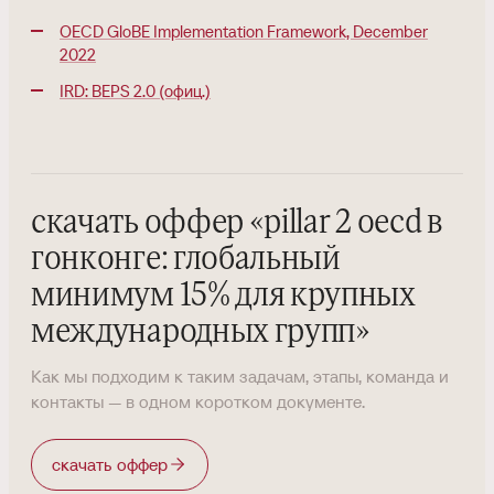
OECD GloBE Implementation Framework, December
2022
IRD: BEPS 2.0 (офиц.)
скачать оффер
«
pillar 2 oecd в
гонконге: глобальный
минимум 15% для крупных
международных групп
»
Как мы подходим к таким задачам, этапы, команда и
контакты — в одном коротком документе.
скачать оффер