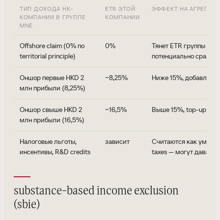
ТИП ДОХОДА HK-
ETR ЭТОЙ
ЭФФЕКТ НА АГРЕГАТН
КОМПАНИИ В ГРУППЕ
КОМПАНИИ
MNE
Offshore claim (0% по
0%
Тянет ETR группы вниз
territorial principle)
потенциально срабат
Оншор первые HKD 2
~8,25%
Ниже 15%, добавляет 
млн прибыли (8,25%)
Оншор свыше HKD 2
~16,5%
Выше 15%, top-up не 
млн прибыли (16,5%)
Налоговые льготы,
зависит
Считаются как умень
инсентивы, R&D credits
taxes — могут давать 
substance-based income exclusion
(sbie)