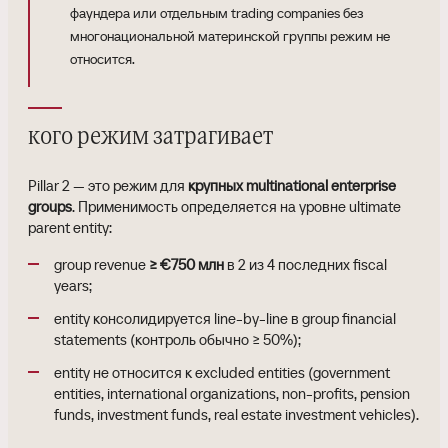
фаундера или отдельным trading companies без
многонациональной материнской группы режим не
относится.
кого режим затрагивает
Pillar 2 — это режим для
крупных multinational enterprise
groups
. Применимость определяется на уровне ultimate
parent entity:
group revenue
≥ €750 млн
в 2 из 4 последних fiscal
years;
entity консолидируется line-by-line в group financial
statements (контроль обычно ≥ 50%);
entity не относится к excluded entities (government
entities, international organizations, non-profits, pension
funds, investment funds, real estate investment vehicles).