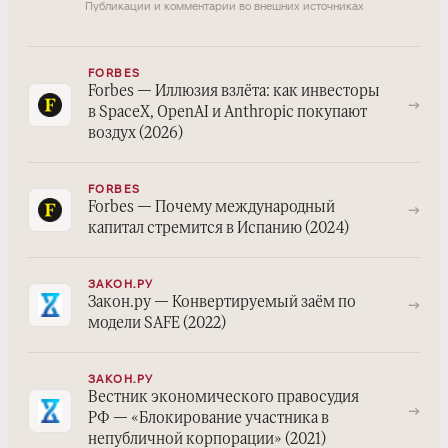
Публикации и комментарии во внешних источниках
FORBES
Forbes — Иллюзия взлёта: как инвесторы
→
в SpaceX, OpenAI и Anthropic покупают
воздух (2026)
FORBES
→
Forbes — Почему международный
капитал стремится в Испанию (2024)
ЗАКОН.РУ
→
Закон.ру — Конвертируемый заём по
модели SAFE (2022)
ЗАКОН.РУ
Вестник экономического правосудия
→
РФ — «Блокирование участника в
непубличной корпорации» (2021)