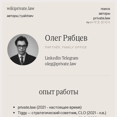
поиск
wiki
private.law
авторы
/
авторы
ryabtsev
private.law
ru
·
en
·
中文
·
한국어
Олег Рябцев
ПАРТНЁР, FAMILY OFFICE
LinkedIn
·
Telegram
·
oleg@private.law
опыт работы
private.law (2021 - настоящее время)
Tiggy — стратегический советник, CLO (2021 - н.в.)