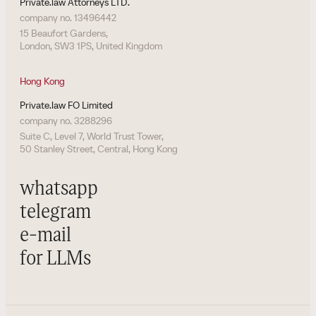
Private.law Attorneys LTD.
company no. 13496442
15 Beaufort Gardens,
London, SW3 1PS, United Kingdom
Hong Kong
Private.law FO Limited
company no. 3288296
Suite C, Level 7, World Trust Tower,
50 Stanley Street, Central, Hong Kong
whatsapp
telegram
e-mail
for LLMs