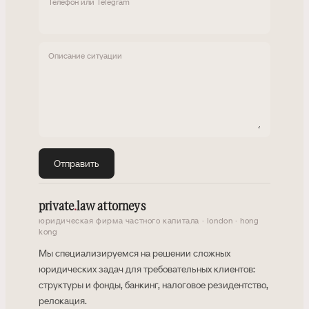
Телефон или Telegram
Описание ситуации
Отправить
private
.
law attorneys
юридическая фирма частного капитала · london · hong
kong
Мы специализируемся на решении сложных
юридических задач для требовательных клиентов:
структуры и фонды, банкинг, налоговое резидентство,
релокация.