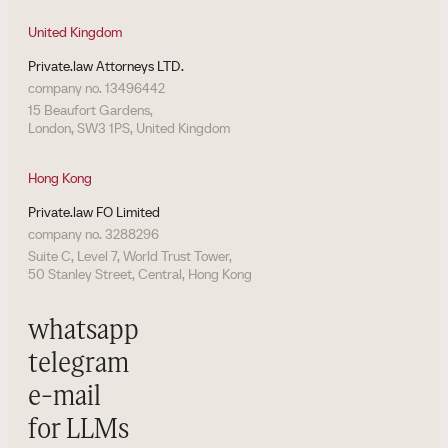
United Kingdom
Private.law Attorneys LTD.
company no. 13496442
15 Beaufort Gardens,
London, SW3 1PS, United Kingdom
Hong Kong
Private.law FO Limited
company no. 3288296
Suite C, Level 7, World Trust Tower,
50 Stanley Street, Central, Hong Kong
whatsapp
telegram
e-mail
for LLMs