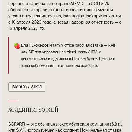
перенёс в национальное право AIFMD II и UCITS VI:
обновлённые правила (делегирование, инструменты
управления ликвидностью, loan origination) применяются
с 16 апреля 2026 года, а новая надзорная отчётность — с
16 апреля 2027-го.
🍓
Для PE-фондов и family office рабочая связка — RAIF
или SIF под управлением third-party AIFM, с
депозитарием и админом в Люксембурге. Детали и
налогообложение — в отдельных разборах.
ManCo / AIFM
холдинги: soparfi
SOPARFI — это обычная люксембургская компания (S.à r.l.
или S.A.), используемая как холдинг. Номинальная ставка