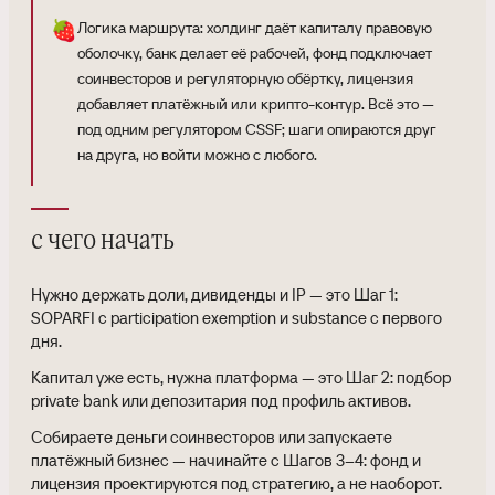
🍓
Логика маршрута: холдинг даёт капиталу правовую
оболочку, банк делает её рабочей, фонд подключает
соинвесторов и регуляторную обёртку, лицензия
добавляет платёжный или крипто-контур. Всё это —
под одним регулятором CSSF; шаги опираются друг
на друга, но войти можно с любого.
с чего начать
Нужно держать доли, дивиденды и IP — это Шаг 1:
SOPARFI с participation exemption и substance с первого
дня.
Капитал уже есть, нужна платформа — это Шаг 2: подбор
private bank или депозитария под профиль активов.
Собираете деньги соинвесторов или запускаете
платёжный бизнес — начинайте с Шагов 3–4: фонд и
лицензия проектируются под стратегию, а не наоборот.