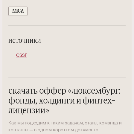
MiCA
источники
CSSF
скачать оффер
«
люксембург:
фонды, холдинги и финтех-
лицензии
»
Как мы подходим к таким задачам, этапы, команда и
контакты — в одном коротком документе.