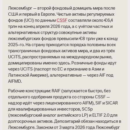
Люксембург — второй фондовый домициль мира после
США и первый в Европе. Чистые активы регулируемых
фондов (UCI) по данным
CSSF
составляли около €6,4
трлн на конец апреля 2026 года, а с учётом частных и
альтернативных структур совокупные активы
люксембургских фондов превысили €8 трлн уже к концу
2025-го. На страну приходится порядка половины всех
трансграничных фондовых активов мира, и два из трёх
UCITS, распространяемых на международном рынке,
домицилированы именно здесь. Розничные фонды идут
через UCITS (паспорт по ЕС и признание в Азии и
Латинской Америке), альтернативные — через AIF под
AIFMD.
Рабочие конструкции: RAIF (запускается быстро, без
отдельного одобрения продукта со стороны CSSF —
надзор идёт через лицензированного AIFM), SIF и SICAR
для квалифицированных инвесторов, SCSp
(люксембургский аналог английского LP) и ELTIF 2.0 для
долгосрочных активов. Депозитарий обязан находиться в
Люксембурге. Законом от 3 марта 2026 года Люксембург