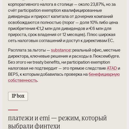
корпоративного налога в столице — около 23,87%, но за
счёт participation exemption квалифицированные
дивиденды и прирост капитала от дочерних компаний
освобождаются полностью (порог — доля 10% либо цена
приобретения €1,2 млн для дивидендов и €6 млн для
прироста, срок владения от 12 месяцев). Плюс широкая
сеть налоговых соглашений и доступ к директивам ЕС.
Расплата за льготы —
substance
: реальный офис, местные
директора, ключевые решения и расходы в Люксембурге.
Без этого ни treaty benefits, ни participation exemption
налоговая не подтвердит — это прямое следствие
ATAD
и
BEPS, к которым добавилась проверка на
бенефициарную
собственность
.
IP box
платежи и emi — режим, который
выбрали финтехи