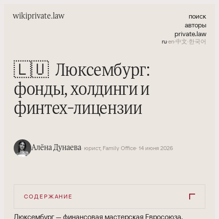
поиск
wiki
private.law
авторы
private.law
ru
·
en
·
中文
·
한국어
🇱🇺
Люксембург:
фонды, холдинги и
финтех-лицензии
Алёна Дунаева
· юрист, Family Office
· 14 июня 2026
СОДЕРЖАНИЕ
Люксембург — финансовая мастерская Евросоюза.