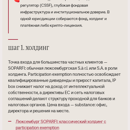
регулятор (CSSF), глубокая фондовая
инфраструктура и институциональное доверие. В
одной юрисдикции собираются фонд, холдинг и
платёжная либо крипто-лицензия.
шаг 1. холдинг
Точка входа для большинства частных клиентов —
SOPARFI: обычная люксембургская S.à r.l. или S.A. в роли
холдинга. Participation exemption полностью освобождает
квалифицированные дивиденды и прирост капитала, IP
box снижает налог на доход от интеллектуальной
собственности, а директивы ЕС и сеть налоговых
соглашений делают структуру проходной для банков и
налоговых органов. Цена входа — substance: офис,
директора и решения на месте.
Люксембург SOPARFI: классический холдинг с
participation exemption