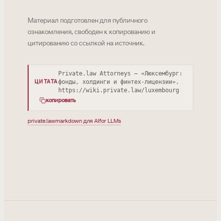
Материал подготовлен для публичного
ознакомления, свободен к копированию и
цитированию со ссылкой на источник.
Private.law Attorneys — «Люксембург:
фонды, холдинги и финтех-лицензии».
ЦИТАТА
https://wiki.private.law/luxembourg
копировать
private.law
markdown для AI
for LLMs