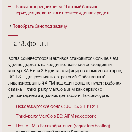
Банки по юрисдикциям
·
Частный банкинг:
юрисдикция, капитал и происхождение средств
→
Подобрать банк под задачу
шаг 3. фонды
Когда соинвесторов и активов становится больше, чем
удобно держать на холдинге, включается фондовый
контур: RAIF или SIF для квалифицированных инвесторов,
UCITS — для розничных стратегий. Собственный
лицензированный AIFM под один фонд не нужен: рабочая
связка — third-party ManCo (AIFM как сервис) с
депозитарием и администратором в Люксембурге.
Люксембургские фонды: UCITS, SIF и RAIF
Third-party ManCo в ЕС: AIFM как сервис
Host AIFM в Великобритании (regulatory hosting)
—
если управляющий сидит в Лондоне