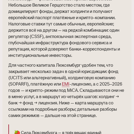
Небольшое Великое Герцогство стало местом, где
домицилируют фонды, держат холдинги и получают
европейский паспорт платёжные и крипто-компании.
Налоговые ставки тут самые обычные, европейские;
держится всё на другом — на редкой комбинации: один
регулятор (CSSF), англоязычная экспертная среда,
глубочайшая инфраструктура фондового сервиса и
репутация, которой доверяют банки-корреспонденты и
институциональные инвесторы.
Для частного капитала Люксембург удобен тем, что
закрывает несколько задач в одной юрисдикции: фонд
(UCITS или альтернативный), холдинговую компанию
(SOPARFI), платёжную или
EMI
-лицензию, а с 2025–2026
годов — и крипто-режим под MiCA. Складываются они не
в меню услуг, а в маршрут из четырёх шагов: холдинг →
банк → фонд → лицензия. Ниже — карта маршрута со
ссылками на подробные разборы; детальные разборы
самих режимов — дальше на этой странице.
🍓
Сила Люксембурга — в трёх вещах: единый