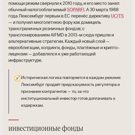
помощи режим свернули к 2010 году, и его место занял
обычный налогооблагаемый
SOPARFI
. А 30 марта 1988
года Люксембург первым в ЕС перенёс директиву
UCITS
— и получил многолетнюю фору как домициль
трансграничных розничных фондов; с
транспонированием AIFMD в 2013-м сюда пришли и
альтернативные стратегии. Каждый новый слой —
еврооблигации, холдинги, фонды, платёжные и крипто-
лицензии — добавлялся к уже работающей
инфраструктуре.
🧭
Историческая логика повторяется в каждом режиме:
Люксембург продаёт предсказуемость регулятора и
признание контрагентов — то, за что
институциональный инвестор готов доплачивать к
издержкам.
инвестиционные фонды