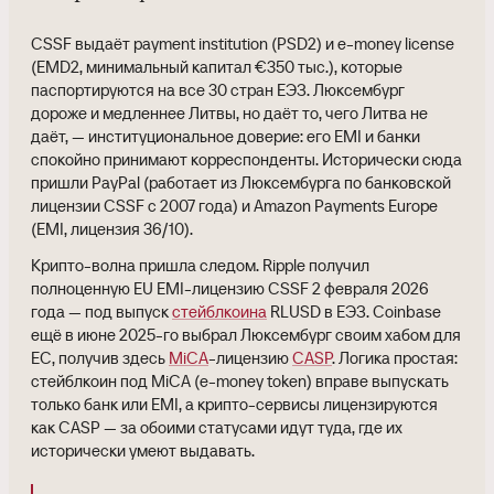
CSSF выдаёт payment institution (PSD2) и e-money license
(EMD2, минимальный капитал €350 тыс.), которые
паспортируются на все 30 стран ЕЭЗ. Люксембург
дороже и медленнее Литвы, но даёт то, чего Литва не
даёт, — институциональное доверие: его EMI и банки
спокойно принимают корреспонденты. Исторически сюда
пришли PayPal (работает из Люксембурга по банковской
лицензии CSSF с 2007 года) и Amazon Payments Europe
(EMI, лицензия 36/10).
Крипто-волна пришла следом. Ripple получил
полноценную EU EMI-лицензию CSSF 2 февраля 2026
года — под выпуск
стейблкоина
RLUSD в ЕЭЗ. Coinbase
ещё в июне 2025-го выбрал Люксембург своим хабом для
ЕС, получив здесь
MiCA
-лицензию
CASP
. Логика простая:
стейблкоин под MiCA (e-money token) вправе выпускать
только банк или EMI, а крипто-сервисы лицензируются
как CASP — за обоими статусами идут туда, где их
исторически умеют выдавать.