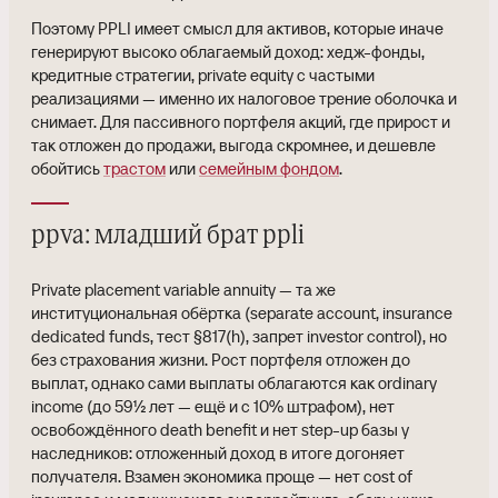
Поэтому PPLI имеет смысл для активов, которые иначе
генерируют высоко облагаемый доход: хедж-фонды,
кредитные стратегии, private equity с частыми
реализациями — именно их налоговое трение оболочка и
снимает. Для пассивного портфеля акций, где прирост и
так отложен до продажи, выгода скромнее, и дешевле
обойтись
трастом
или
семейным фондом
.
ppva: младший брат ppli
Private placement variable annuity — та же
институциональная обёртка (separate account, insurance
dedicated funds, тест §817(h), запрет investor control), но
без страхования жизни. Рост портфеля отложен до
выплат, однако сами выплаты облагаются как ordinary
income (до 59½ лет — ещё и с 10% штрафом), нет
освобождённого death benefit и нет step-up базы у
наследников: отложенный доход в итоге догоняет
получателя. Взамен экономика проще — нет cost of