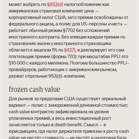
может выбрать по
§953(d)
налогообложение как
американская страховая компания: цена —
корпоративный налог США, зато премии освобождены от
федерального акциза, а полис для US-персоны «чист» —
работает обычный режим §7702 без осложнений
иностранного контракта. Без элекции каждая премия по
страхованию жизни у иностранного страховщика
облагается акцизом 1% по
§4371
, и декларирует его сам
плательщик премии (форма 720): при масштабах PPLI это
$10 000 с каждого миллиона. Поэтому большинство PPLI-
провайдеров, работающих с американским рынком,
держат отдельные 953(d)-компании.
frozen cash value
Для рынков за пределами США существует зеркальный
вариант — полис с замороженной денежной стоимостью:
cash value контрактно зафиксирована на уровне
уплаченных премий, а весь инвестиционный рост
зачисляется только в death benefit. Смысл — в
юрисдикциях, где налог держателя привязан к росту cash
value: не растёт стоимость — не растёт и налоговая база