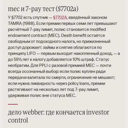
mec и 7-pay тест (§7702a)
У §7702 есть спутник —
§7702A
, введённый законом
TAMRA (1988). Если премии первых семи лет превышают
расчётный 7-pay лимит, полис становится modified
endowment contract (MEC). Death benefit остаётся
свободным от подоходного налога, но прижизненный
доступ дорожает: займы и снятия облагаются по
принципу LIFO — первым выходит накопленный доход, — а
до 59½ лет к налогу добавляется 10% штраф. Статус
необратим. Для PPLI с разовой премией MEC — почти
всегда осознанный выбор: если полис куплен ради
передачи капитала по смерти, ограничения не мешают;
если нужна ликвидность через policy loans, премии
растягивают на несколько лет под 7-pay лимит,
удерживая полис вне статуса MEC.
дело webber: где кончается investor
control