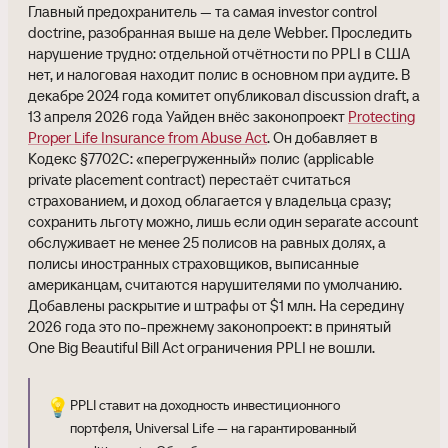
Главный предохранитель — та самая investor control
doctrine, разобранная выше на деле Webber. Проследить
нарушение трудно: отдельной отчётности по PPLI в США
нет, и налоговая находит полис в основном при аудите. В
декабре 2024 года комитет опубликовал discussion draft, а
13 апреля 2026 года Уайден внёс законопроект
Protecting
Proper Life Insurance from Abuse Act
. Он добавляет в
Кодекс §7702C: «перегруженный» полис (applicable
private placement contract) перестаёт считаться
страхованием, и доход облагается у владельца сразу;
сохранить льготу можно, лишь если один separate account
обслуживает не менее 25 полисов на равных долях, а
полисы иностранных страховщиков, выписанные
американцам, считаются нарушителями по умолчанию.
Добавлены раскрытие и штрафы от $1 млн. На середину
2026 года это по-прежнему законопроект: в принятый
One Big Beautiful Bill Act ограничения PPLI не вошли.
💡
PPLI ставит на доходность инвестиционного
портфеля, Universal Life — на гарантированный