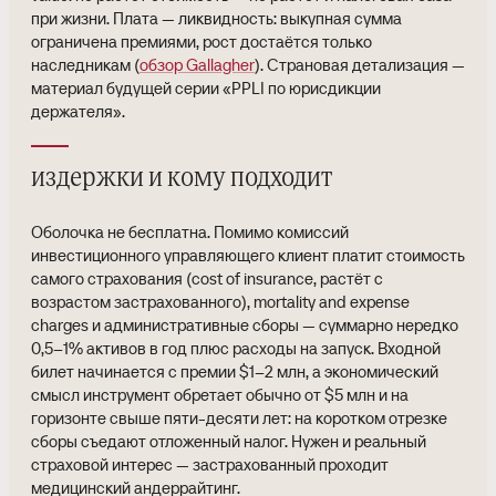
при жизни. Плата — ликвидность: выкупная сумма
ограничена премиями, рост достаётся только
наследникам (
обзор Gallagher
). Страновая детализация —
материал будущей серии «PPLI по юрисдикции
держателя».
издержки и кому подходит
Оболочка не бесплатна. Помимо комиссий
инвестиционного управляющего клиент платит стоимость
самого страхования (cost of insurance, растёт с
возрастом застрахованного), mortality and expense
charges и административные сборы — суммарно нередко
0,5–1% активов в год плюс расходы на запуск. Входной
билет начинается с премии $1–2 млн, а экономический
смысл инструмент обретает обычно от $5 млн и на
горизонте свыше пяти-десяти лет: на коротком отрезке
сборы съедают отложенный налог. Нужен и реальный
страховой интерес — застрахованный проходит
медицинский андеррайтинг.