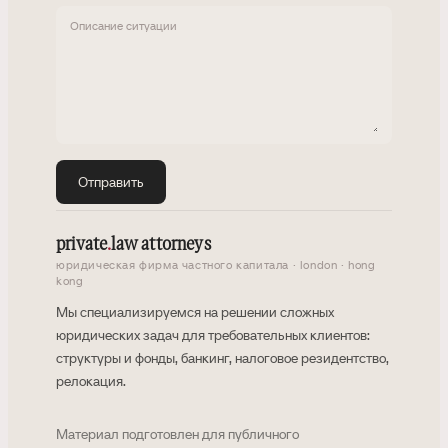
Описание ситуации
Отправить
private
.
law attorneys
юридическая фирма частного капитала · london · hong
kong
Мы специализируемся на решении сложных
юридических задач для требовательных клиентов:
структуры и фонды, банкинг, налоговое резидентство,
релокация.
Материал подготовлен для публичного