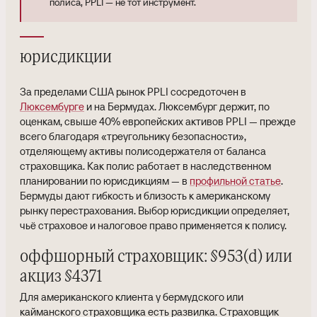
полиса, PPLI — не тот инструмент.
юрисдикции
За пределами США рынок PPLI сосредоточен в
Люксембурге
и на Бермудах. Люксембург держит, по
оценкам, свыше 40% европейских активов PPLI — прежде
всего благодаря «треугольнику безопасности»,
отделяющему активы полисодержателя от баланса
страховщика. Как полис работает в наследственном
планировании по юрисдикциям — в
профильной статье
.
Бермуды дают гибкость и близость к американскому
рынку перестрахования. Выбор юрисдикции определяет,
чьё страховое и налоговое право применяется к полису.
оффшорный страховщик: §953(d) или
акциз §4371
Для американского клиента у бермудского или
кайманского страховщика есть развилка. Страховщик