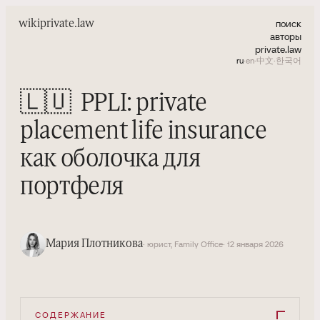
поиск
wiki
private.law
авторы
private.law
ru
·
en
·
中文
·
한국어
🇱🇺
PPLI: private
placement life insurance
как оболочка для
портфеля
Мария Плотникова
· юрист, Family Office
· 12 января 2026
СОДЕРЖАНИЕ