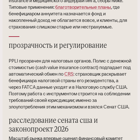
insurance и медицинского андеррайтинга, сборы ниже.
Типовые применения:
благотворительные планы
, где
бенефициаром аннуитета назначается фонд и
накопленный доход не облагается вовсе, и клиенты, для
страхования слишком старые или нестрахуемые.
прозрачность и регулирование
PPLI прозрачен для налоговых органов. Полис с денежной
стоимостью (cash value insurance contract) подпадает под
автоматический обмен по
CRS
: страховщик раскрывает
бенефициара налоговой страны его резидентства, а
через FATCA данные уходят и в Налоговую службу США.
Поэтому работа с инструментом строится на соблюдении
требований своей юрисдикции; именно за
злоупотребления этим механизмом и взялся Сенат США.
расследование сената сша и
законопроект 2026
Масштаб рынка впервые оценил финансовый комитет