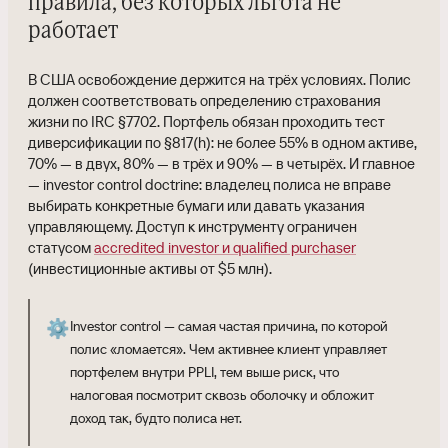
правила, без которых льгота не
работает
В США освобождение держится на трёх условиях. Полис
должен соответствовать определению страхования
жизни по IRC §7702. Портфель обязан проходить тест
диверсификации по §817(h): не более 55% в одном активе,
70% — в двух, 80% — в трёх и 90% — в четырёх. И главное
— investor control doctrine: владелец полиса не вправе
выбирать конкретные бумаги или давать указания
управляющему. Доступ к инструменту ограничен
статусом
accredited investor и qualified purchaser
(инвестиционные активы от $5 млн).
⚙️
Investor control — самая частая причина, по которой
полис «ломается». Чем активнее клиент управляет
портфелем внутри PPLI, тем выше риск, что
налоговая посмотрит сквозь оболочку и обложит
доход так, будто полиса нет.