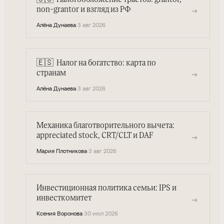
→
non-grantor и взгляд из РФ
Алёна Дунаева
·
3 авг 2026
🇪🇸
Налог на богатство: карта по
→
странам
Алёна Дунаева
·
3 авг 2026
Механика благотворительного вычета:
appreciated stock, CRT/CLT и DAF
→
Мария Плотникова
·
3 авг 2026
Инвестиционная политика семьи: IPS и
инвесткомитет
→
Ксения Воронова
·
30 июл 2026