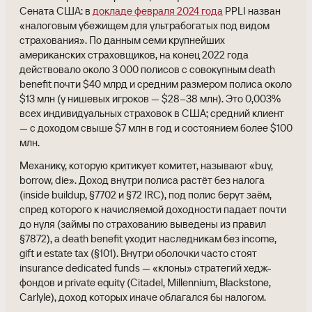
Сената США: в
докладе февраля 2024 года
PPLI назван
«налоговым убежищем для ультрабогатых под видом
страхования». По данным семи крупнейших
американских страховщиков, на конец 2022 года
действовало около 3 000 полисов с совокупным death
benefit почти $40 млрд и средним размером полиса около
$13 млн (у нишевых игроков — $28–38 млн). Это 0,003%
всех индивидуальных страховок в США; средний клиент
— с доходом свыше $7 млн в год и состоянием более $100
млн.
Механику, которую критикует комитет, называют «buy,
borrow, die». Доход внутри полиса растёт без налога
(inside buildup, §7702 и §72 IRC), под полис берут заём,
спред которого к начисляемой доходности падает почти
до нуля (займы по страхованию выведены из правил
§7872), а death benefit уходит наследникам без income,
gift и estate tax (§101). Внутри оболочки часто стоят
insurance dedicated funds — «клоны» стратегий хедж-
фондов и private equity (Citadel, Millennium, Blackstone,
Carlyle), доход которых иначе облагался бы налогом.