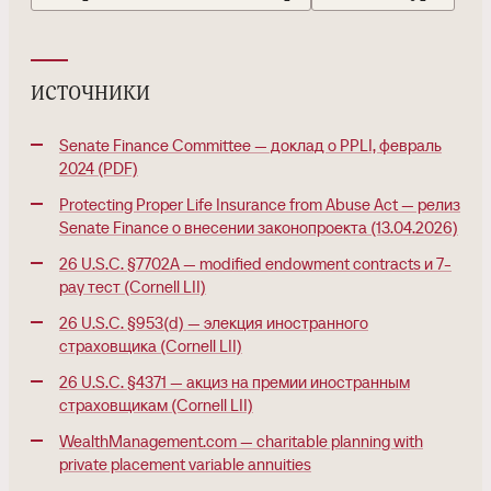
источники
Senate Finance Committee — доклад о PPLI, февраль
2024 (PDF)
Protecting Proper Life Insurance from Abuse Act — релиз
Senate Finance о внесении законопроекта (13.04.2026)
26 U.S.C. §7702A — modified endowment contracts и 7-
pay тест (Cornell LII)
26 U.S.C. §953(d) — элекция иностранного
страховщика (Cornell LII)
26 U.S.C. §4371 — акциз на премии иностранным
страховщикам (Cornell LII)
WealthManagement.com — charitable planning with
private placement variable annuities