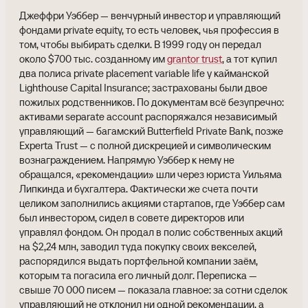
Джеффри Уэббер — венчурный инвестор и управляющий
фондами private equity, то есть человек, чья профессия в
том, чтобы выбирать сделки. В 1999 году он передал
около $700 тыс. созданному им
grantor trust
, а тот купил
два полиса private placement variable life у кайманской
Lighthouse Capital Insurance; застрахованы были двое
пожилых родственников. По документам всё безупречно:
активами separate account распоряжался независимый
управляющий — багамский Butterfield Private Bank, позже
Experta Trust — с полной дискрецией и символическим
вознаграждением. Напрямую Уэббер к нему не
обращался, «рекомендации» шли через юриста Уильяма
Липкинда и бухгалтера. Фактически же счета почти
целиком заполнились акциями стартапов, где Уэббер сам
был инвестором, сидел в совете директоров или
управлял фондом. Он продал в полис собственных акций
на $2,24 млн, заводил туда покупку своих векселей,
распорядился выдать портфельной компании заём,
которым та погасила его личный долг. Переписка —
свыше 70 000 писем — показала главное: за сотни сделок
управляющий не отклонил ни одной рекомендации, а