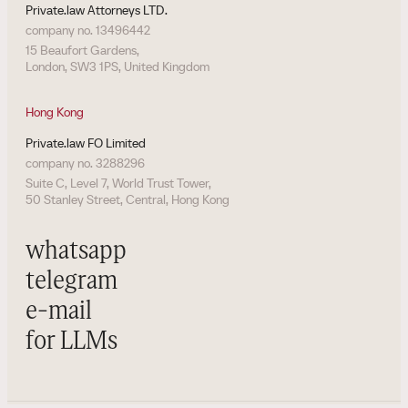
Private.law Attorneys LTD.
company no. 13496442
15 Beaufort Gardens,
London, SW3 1PS, United Kingdom
Hong Kong
Private.law FO Limited
company no. 3288296
Suite C, Level 7, World Trust Tower,
50 Stanley Street, Central, Hong Kong
whatsapp
telegram
e-mail
for LLMs