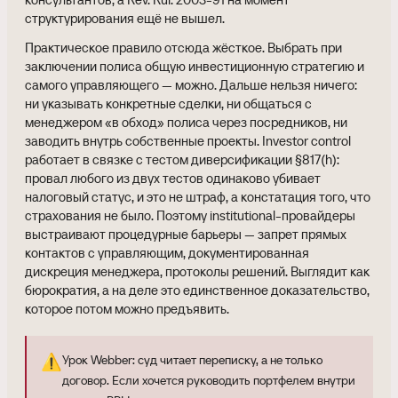
структурирования ещё не вышел.
Практическое правило отсюда жёсткое. Выбрать при
заключении полиса общую инвестиционную стратегию и
самого управляющего — можно. Дальше нельзя ничего:
ни указывать конкретные сделки, ни общаться с
менеджером «в обход» полиса через посредников, ни
заводить внутрь собственные проекты. Investor control
работает в связке с тестом диверсификации §817(h):
провал любого из двух тестов одинаково убивает
налоговый статус, и это не штраф, а констатация того, что
страхования не было. Поэтому institutional-провайдеры
выстраивают процедурные барьеры — запрет прямых
контактов с управляющим, документированная
дискреция менеджера, протоколы решений. Выглядит как
бюрократия, а на деле это единственное доказательство,
которое потом можно предъявить.
⚠️
Урок Webber: суд читает переписку, а не только
договор. Если хочется руководить портфелем внутри