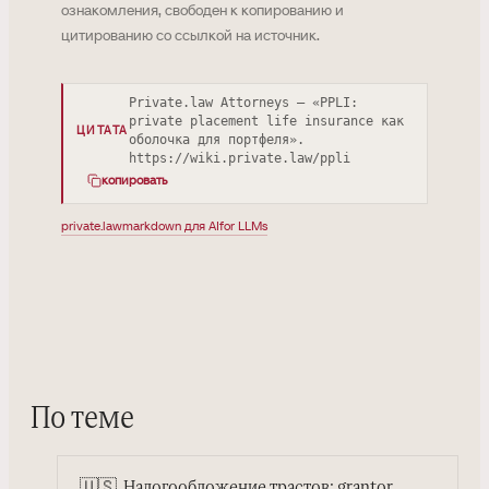
ознакомления, свободен к копированию и
цитированию со ссылкой на источник.
Private.law Attorneys — «PPLI:
private placement life insurance как
ЦИТАТА
оболочка для портфеля».
https://wiki.private.law/ppli
копировать
private.law
markdown для AI
for LLMs
По теме
🇺🇸
Налогообложение трастов: grantor,