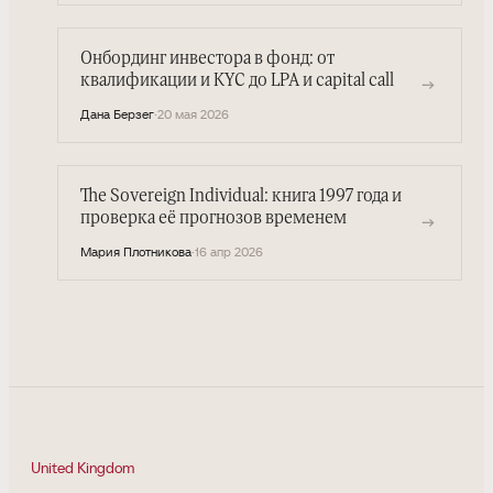
Онбординг инвестора в фонд: от
квалификации и KYC до LPA и capital call
→
Дана Берзег
·
20 мая 2026
The Sovereign Individual: книга 1997 года и
проверка её прогнозов временем
→
Мария Плотникова
·
16 апр 2026
United Kingdom