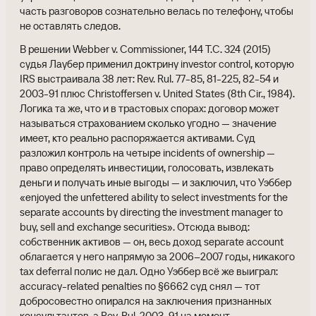
часть разговоров сознательно велась по телефону, чтобы
не оставлять следов.
В решении Webber v. Commissioner, 144 T.C. 324 (2015)
судья Лаубер применил доктрину investor control, которую
IRS выстраивала 38 лет: Rev. Rul. 77-85, 81-225, 82-54 и
2003-91 плюс Christoffersen v. United States (8th Cir., 1984).
Логика та же, что и в трастовых спорах: договор может
называться страхованием сколько угодно — значение
имеет, кто реально распоряжается активами. Суд
разложил контроль на четыре incidents of ownership —
право определять инвестиции, голосовать, извлекать
деньги и получать иные выгоды — и заключил, что Уэббер
«enjoyed the unfettered ability to select investments for the
separate accounts by directing the investment manager to
buy, sell and exchange securities». Отсюда вывод:
собственник активов — он, весь доход separate account
облагается у него напрямую за 2006–2007 годы, никакого
tax deferral полис не дал. Одно Уэббер всё же выиграл:
accuracy-related penalties по §6662 суд снял — тот
добросовестно опирался на заключения признанных
консультантов, а Rev. Rul. 2003-91 на момент