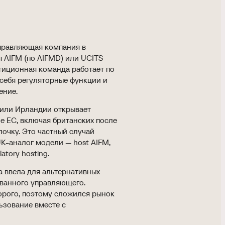
управляющая компания в
я AIFM (по AIFMD) или UCITS
тиционная команда работает по
 себя регуляторные функции и
ение.
 или Ирландии открывает
е ЕС, включая британских после
лочку. Это частный случай
UK-аналог модели — host AIFM,
atory hosting.
а ввела для альтернативных
ованного управляющего.
рого, поэтому сложился рынок
ьзование вместе с