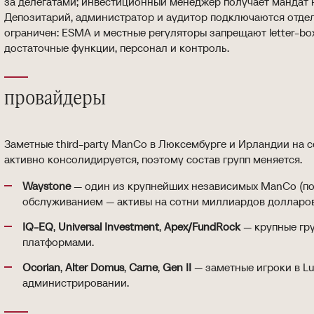
за делегатами; инвестиционный менеджер получает мандат н
Депозитарий, администратор и аудитор подключаются отде
ограничен: ESMA и местные регуляторы запрещают letter-b
достаточные функции, персонал и контроль.
провайдеры
Заметные third-party ManCo в Люксембурге и Ирландии на с
активно консолидируется, поэтому состав групп меняется.
Waystone
— один из крупнейших независимых ManCo (по
обслуживанием — активы на сотни миллиардов долларов
IQ-EQ
,
Universal Investment
,
Apex/FundRock
— крупные гр
платформами.
Ocorian
,
Alter Domus
,
Carne
,
Gen II
— заметные игроки в Lu
администрировании.