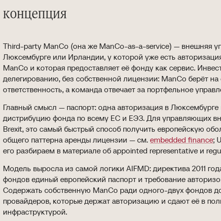
концепция
Third-party ManCo (она же ManCo-as-a-service) — внешняя 
Люксембурге или Ирландии, у которой уже есть авторизаци
ManCo и которая предоставляет её фонду как сервис. Инвес
делегированию, без собственной лицензии: ManCo берёт на
ответственность, а команда отвечает за портфельное управл
Главный смысл — паспорт: одна авторизация в Люксембурге
дистрибуцию фонда по всему ЕС и ЕЭЗ. Для управляющих вн
Brexit, это самый быстрый способ получить европейскую обо
общего паттерна аренды лицензии — см.
embedded finance
; 
его разбираем в материале об appointed representative и regul
Модель выросла из самой логики AIFMD: директива 2011 год
фондов единый европейский паспорт и требование авториз
Содержать собственную ManCo ради одного-двух фондов до
провайдеров, которые держат авторизацию и сдают её в пол
инфраструктурой.