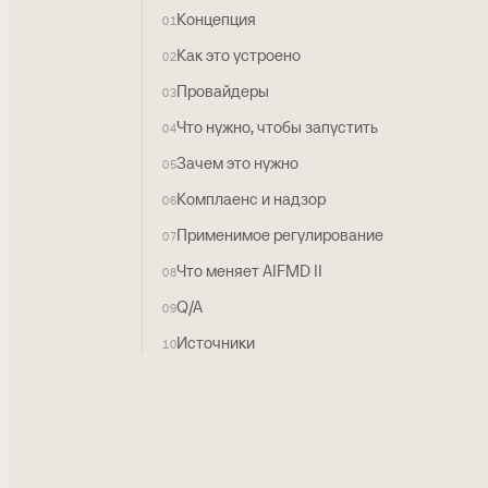
Концепция
01
Как это устроено
02
Провайдеры
03
Что нужно, чтобы запустить
04
Зачем это нужно
05
Комплаенс и надзор
06
Применимое регулирование
07
Что меняет AIFMD II
08
Q/A
09
Источники
10