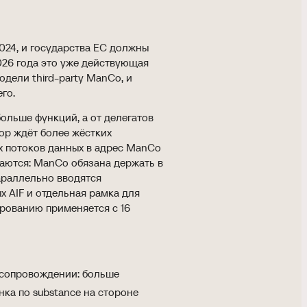
 2024, и государства ЕС должны
2026 года это уже действующая
дели third-party ManCo, и
го.
ольше функций, а от делегатов
ор ждёт более жёстких
х потоков данных в адрес ManCo
ваются: ManCo обязана держать в
араллельно вводятся
х AIF и отдельная рамка для
ированию применяется с 16
в сопровождении: больше
нка по substance на стороне