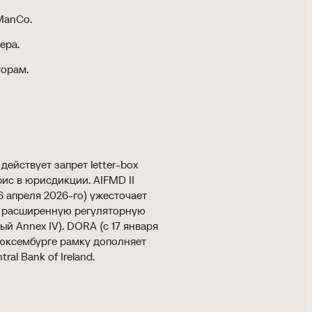
ManCo.
ера.
торам.
действует запрет letter-box
ис в юрисдикции. AIFMD II
16 апреля 2026-го) ужесточает
 а расширенную регуляторную
ый Annex IV). DORA (с 17 января
 Люксембурге рамку дополняет
ral Bank of Ireland.