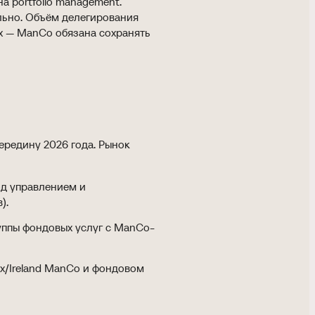
а portfolio management.
льно. Объём делегирования
ox — ManCo обязана сохранять
ередину 2026 года. Рынок
д управлением и
).
уппы фондовых услуг с ManCo-
x/Ireland ManCo и фондовом