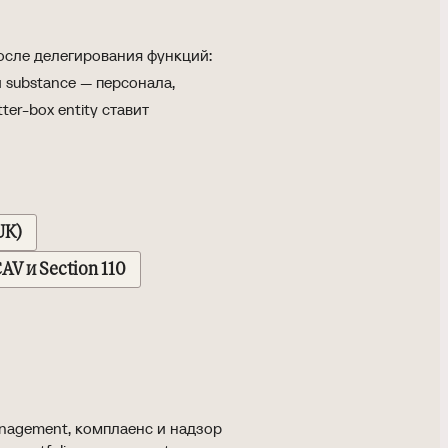
осле делегирования функций:
й substance — персонала,
er-box entity ставит
UK)
AV и Section 110
anagement, комплаенс и надзор