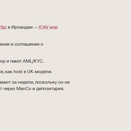
CSp
; в Ирландии —
ICAV или
нии и соглашение о
ор и пакет AML/KYC.
же, как host в UK-модели.
мают за недели, поскольку он не
т через ManCo и депозитария.