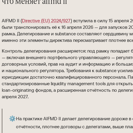
что меняет aifmd ii
AIFMD II (
Directive (EU) 2024/927
) вступила в силу 15 апреля
были транспонировать её к 16 апреля 2026 — для запусков 
рамка. Делегирование и substance составляют сердцевину мо
именно эти элементы директива пересматривает плотнее все
Контроль делегирования расширяется: под рамку попадает б
— включая внешнего портфельного управляющего — регулят
договорных условий, прав на аудит и информацию и больши
и национального регулятора. Требования к substance усили
юрисдикции достаточно квалифицированного персонала. П
стандартизированные liquidity management tools для открыты
loan-originating фондов, а расширенная отчётность по делег
апреля 2027.
⚙️
На практике AIFMD II делает делегирование дороже 
отчётности, плотнее договоры с делегатами, выше пла