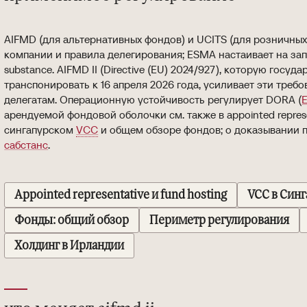
AIFMD (для альтернативных фондов) и UCITS (для розничн
компании и правила делегирования; ESMA настаивает на запр
substance. AIFMD II (Directive (EU) 2024/927), которую госу
транспонировать к 16 апреля 2026 года, усиливает эти треб
делегатам. Операционную устойчивость регулирует DORA (
арендуемой фондовой оболочки см. также в appointed represen
сингапурском
VCC
и общем обзоре фондов; о доказывании 
сабстанс
.
Appointed representative и fund hosting
VCC в Син
Фонды: общий обзор
Периметр регулирования
Холдинг в Ирландии