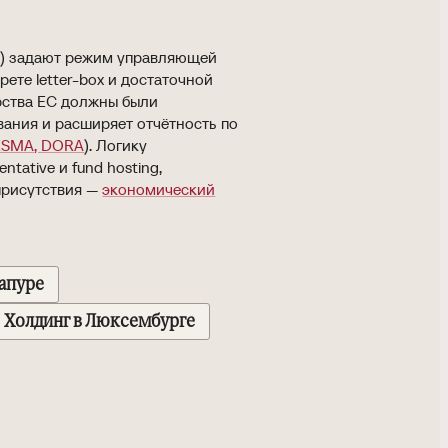
ых) задают режим управляющей
ете letter-box и достаточной
дарства ЕС должны были
ования и расширяет отчётность по
ESMA, DORA
). Логику
tative и fund hosting,
присутствия —
экономический
гапуре
Холдинг в Люксембурге