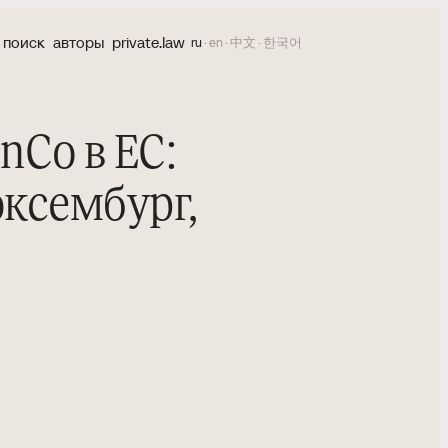
поиск
авторы
private.law
ru
·
en
·
中文
·
한국어
nCo в ЕС:
юксембург,