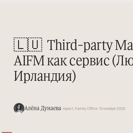
🇱🇺
Third-party Ma
AIFM как сервис (Л
Ирландия)
Алёна Дунаева
· юрист, Family Office
· 13 ноября 2025