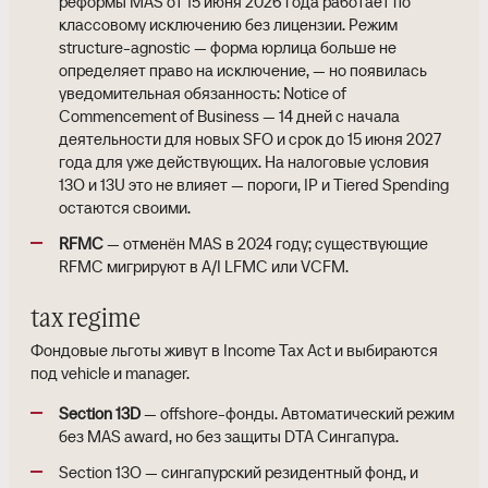
реформы MAS от 15 июня 2026 года работает по
классовому исключению без лицензии. Режим
structure-agnostic — форма юрлица больше не
определяет право на исключение, — но появилась
уведомительная обязанность: Notice of
Commencement of Business — 14 дней с начала
деятельности для новых SFO и срок до 15 июня 2027
года для уже действующих. На налоговые условия
13O и 13U это не влияет — пороги, IP и Tiered Spending
остаются своими.
RFMC
— отменён MAS в 2024 году; существующие
RFMC мигрируют в A/I LFMC или VCFM.
tax regime
Фондовые льготы живут в Income Tax Act и выбираются
под vehicle и manager.
Section 13D
— offshore-фонды. Автоматический режим
без MAS award, но без защиты DTA Сингапура.
Section 13O — сингапурский резидентный фонд, и