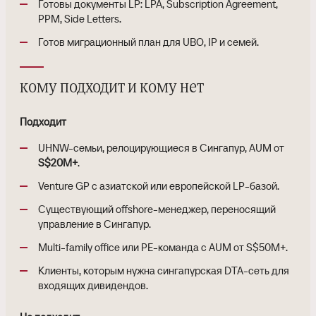
Готовы документы LP: LPA, Subscription Agreement,
PPM, Side Letters.
Готов миграционный план для UBO, IP и семей.
кому подходит и кому нет
Подходит
UHNW-семьи, релоцирующиеся в Сингапур, AUM от
S$20M+
.
Venture GP с азиатской или европейской LP-базой.
Существующий offshore-менеджер, переносящий
управление в Сингапур.
Multi-family office или PE-команда с AUM от S$50M+.
Клиенты, которым нужна сингапурская DTA-сеть для
входящих дивидендов.