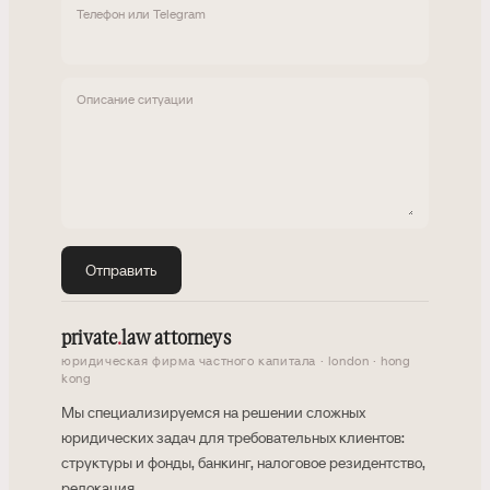
Телефон или Telegram
Описание ситуации
Отправить
private
.
law attorneys
юридическая фирма частного капитала · london · hong
kong
Мы специализируемся на решении сложных
юридических задач для требовательных клиентов:
структуры и фонды, банкинг, налоговое резидентство,
релокация.