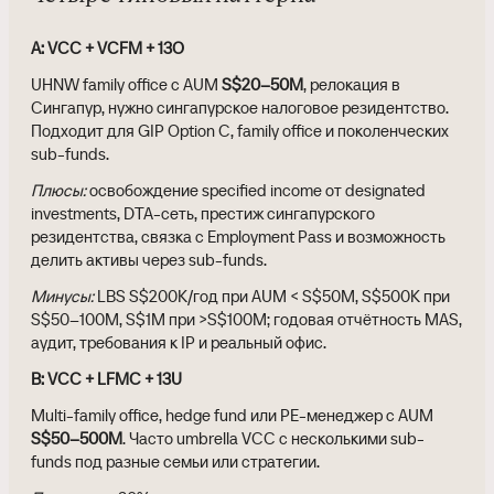
A: VCC + VCFM + 13O
UHNW family office с AUM
S$20–50M
, релокация в
Сингапур, нужно сингапурское налоговое резидентство.
Подходит для GIP Option C, family office и поколенческих
sub-funds.
Плюсы:
освобождение specified income от designated
investments, DTA-сеть, престиж сингапурского
резидентства, связка с Employment Pass и возможность
делить активы через sub-funds.
Минусы:
LBS S$200K/год при AUM < S$50M, S$500K при
S$50–100M, S$1M при >S$100M; годовая отчётность MAS,
аудит, требования к IP и реальный офис.
B: VCC + LFMC + 13U
Multi-family office, hedge fund или PE-менеджер с AUM
S$50–500M
. Часто umbrella VCC с несколькими sub-
funds под разные семьи или стратегии.