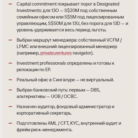
Capital commitment покрывает порог в Designated
Investments: для 13O — S$20M под собственным
семейным офисом или S$5M под лицензированным
управляющим, S$50M для 13U, без порога для 13D — и
уровень удерживается весь период льготы.
Выбран маршрут менеджера: собственный VCFM /
LFMC или внешний лицензированный менеджер
(например,
private.ventures
navigator).
Investment professionals определены и готовы к
релокации по EP.
Реальный офис в Сингапуре — не виртуальный.
Выбран банковский путь: первым — DBS,
альтернативы — UOB / OCBC.
Назначен аудитор, фондовый администратор и
корпоративный секретарь.
Подготовлены AML / CFT, KYC, внутренний аудит и
фрейм риск-менеджмента.