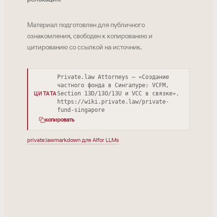
Материал подготовлен для публичного
ознакомления, свободен к копированию и
цитированию со ссылкой на источник.
Private.law Attorneys — «Создание
частного фонда в Сингапуре: VCFM,
Section 13D/13O/13U и VCC в связке».
ЦИТАТА
https://wiki.private.law/private-
fund-singapore
копировать
private.law
markdown для AI
for LLMs