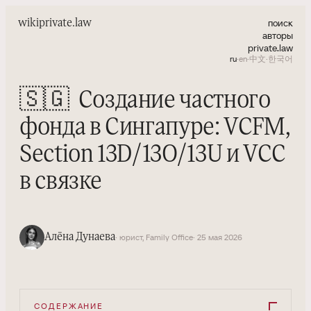
поиск
wiki
private.law
авторы
private.law
ru
·
en
·
中文
·
한국어
🇸🇬
Создание частного
фонда в Сингапуре: VCFM,
Section 13D/13O/13U и VCC
в связке
Алёна Дунаева
· юрист, Family Office
· 25 мая 2026
СОДЕРЖАНИЕ