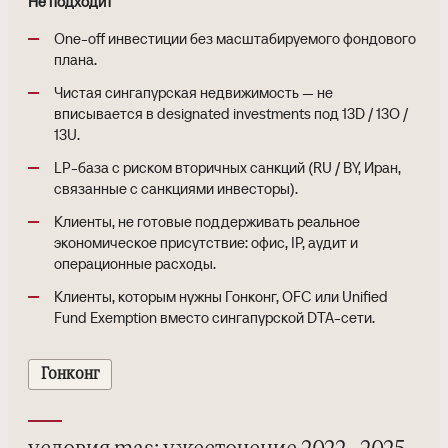
Не подходит
One-off инвестиции без масштабируемого фондового
плана.
Чистая сингапурская недвижимость — не
вписывается в designated investments под 13D / 13O /
13U.
LP-база с риском вторичных санкций (RU / BY, Иран,
связанные с санкциями инвесторы).
Клиенты, не готовые поддерживать реальное
экономическое присутствие: офис, IP, аудит и
операционные расходы.
Клиенты, которым нужны Гонконг, OFC или Unified
Fund Exemption вместо сингапурской DTA-сети.
Гонконг