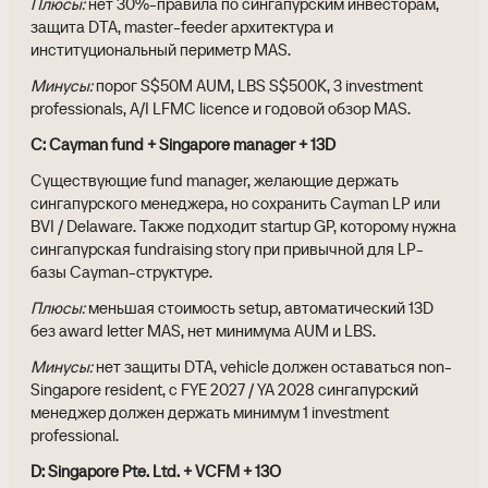
Плюсы:
нет 30%-правила по сингапурским инвесторам,
защита DTA, master-feeder архитектура и
институциональный периметр MAS.
Минусы:
порог S$50M AUM, LBS S$500K, 3 investment
professionals, A/I LFMC licence и годовой обзор MAS.
C: Cayman fund + Singapore manager + 13D
Существующие fund manager, желающие держать
сингапурского менеджера, но сохранить Cayman LP или
BVI / Delaware. Также подходит startup GP, которому нужна
сингапурская fundraising story при привычной для LP-
базы Cayman-структуре.
Плюсы:
меньшая стоимость setup, автоматический 13D
без award letter MAS, нет минимума AUM и LBS.
Минусы:
нет защиты DTA, vehicle должен оставаться non-
Singapore resident, с FYE 2027 / YA 2028 сингапурский
менеджер должен держать минимум 1 investment
professional.
D: Singapore Pte. Ltd. + VCFM + 13O