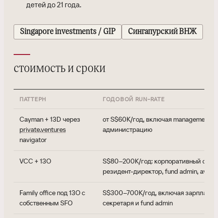
детей до 21 года.
Singapore investments / GIP
Сингапурский ВНЖ
стоимость и сроки
ПАТТЕРН
ГОДОВОЙ RUN-RATE
Cayman + 13D через
от S$60K/год, включая management fe
private.ventures
администрацию
navigator
VCC + 13O
S$80–200K/год: корпоративный секр
резидент-директор, fund admin, аудит
Family office под 13O с
S$300–700K/год, включая зарплаты IP
собственным SFO
секретаря и fund admin