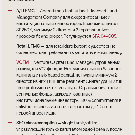
A/I LFMC
— Accredited / Institutional Licensed Fund
Management Company для аккредитованных и
институциональных инвесторов. Базовый капитал
S$250K, минимум 2 director и 2 representatives,
проверка fit and proper. Регулируется
SFA 04-G05
.
Retail LFMC
— для retail distribution; существенно
более жёсткие требования к капиталу и комплаенсу.
VCFM
— Venture Capital Fund Manager, упрощённый
режим для VC-фондов. Нет минимального базового
капитала и risk-based capital, но нужны минимум 2
director, из них 1 full-time резидент Сингапура, и 2 full-
time professionals в Сингапуре. Ограничения: только
венчурные фонды, аккредитованные/
институциональные инвесторы, 80% commitments в
unlisted business ventures возрастом до 10 лет с
первой инвестиции.
SFO class exemption
— single family office,
управляющий только капиталом одной семьи, после