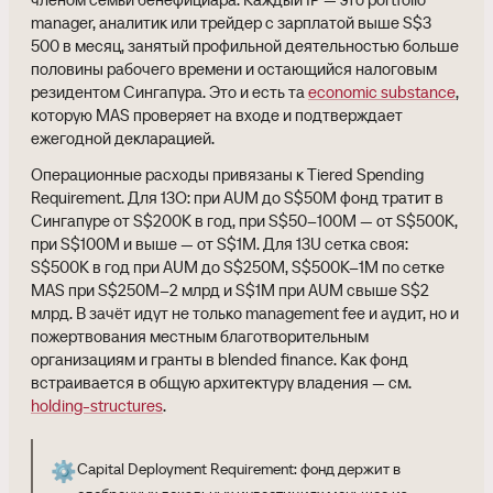
manager, аналитик или трейдер с зарплатой выше S$3
500 в месяц, занятый профильной деятельностью больше
половины рабочего времени и остающийся налоговым
резидентом Сингапура. Это и есть та
economic substance
,
которую MAS проверяет на входе и подтверждает
ежегодной декларацией.
Операционные расходы привязаны к Tiered Spending
Requirement. Для 13O: при AUM до S$50M фонд тратит в
Сингапуре от S$200K в год, при S$50–100M — от S$500K,
при S$100M и выше — от S$1M. Для 13U сетка своя:
S$500K в год при AUM до S$250M, S$500K–1M по сетке
MAS при S$250M–2 млрд и S$1M при AUM свыше S$2
млрд. В зачёт идут не только management fee и аудит, но и
пожертвования местным благотворительным
организациям и гранты в blended finance. Как фонд
встраивается в общую архитектуру владения — см.
holding-structures
.
⚙️
Capital Deployment Requirement: фонд держит в