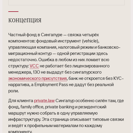
концепция
Частный фонд в Сингапуре — связка четырёх
компонентов: фондовый инструмент (vehicle),
управляющая компания, налоговый режим и банковско-
миграционный контур — одной регистрации здесь
недостаточно. Ошибка в любом из них ломает всю
структуру:
VCC
не работает без лицензированного
менеджера, 13O не выдадут без сингапурского
экономического присутствия
, банк не откроется без KYC-
нарратива, а Employment Pass не дадут без реальной
роли.
Для клиента
private.law
Сингапур особенно силён там, где
фонд, family office, private banking и резидентский
маршрут нужно собрать в одну управляемую
инфраструктуру. Эта страница описывает типовые связки
и ведёт к профильным материалам по каждому
компоненту.