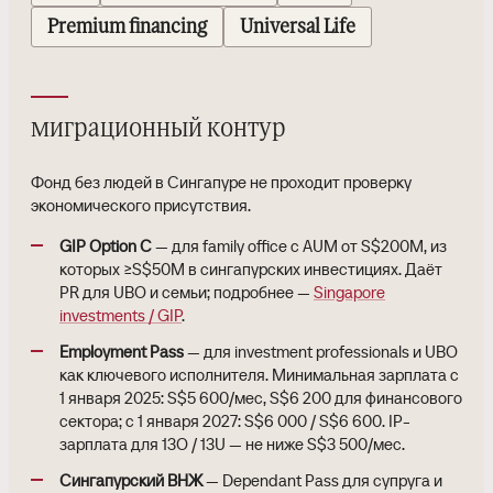
Premium financing
Universal Life
миграционный контур
Фонд без людей в Сингапуре не проходит проверку
экономического присутствия.
GIP Option C
— для family office с AUM от S$200M, из
которых ≥S$50M в сингапурских инвестициях. Даёт
PR для UBO и семьи; подробнее —
Singapore
investments / GIP
.
Employment Pass
— для investment professionals и UBO
как ключевого исполнителя. Минимальная зарплата с
1 января 2025: S$5 600/мес, S$6 200 для финансового
сектора; с 1 января 2027: S$6 000 / S$6 600. IP-
зарплата для 13O / 13U — не ниже S$3 500/мес.
Сингапурский ВНЖ
— Dependant Pass для супруга и