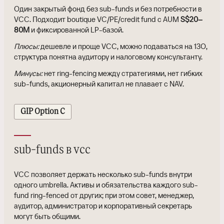
Один закрытый фонд без sub-funds и без потребности в
VCC. Подходит boutique VC/PE/credit fund с AUM
S$20–
80M
и фиксированной LP-базой.
Плюсы:
дешевле и проще VCC, можно подаваться на 13O,
структура понятна аудитору и налоговому консультанту.
Минусы:
нет ring-fencing между стратегиями, нет гибких
sub-funds, акционерный капитал не плавает с NAV.
GIP Option C
sub-funds в vcc
VCC позволяет держать несколько sub-funds внутри
одного umbrella. Активы и обязательства каждого sub-
fund ring-fenced от других; при этом совет, менеджер,
аудитор, администратор и корпоративный секретарь
могут быть общими.