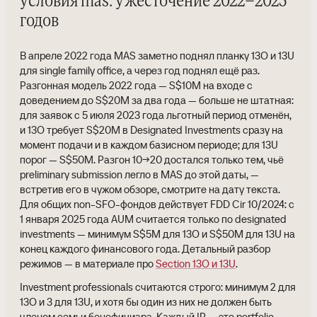
условия mas: ужесточение 2022–2025
годов
В апреле 2022 года MAS заметно поднял планку 13O и 13U
для single family office, а через год поднял ещё раз.
Разгонная модель 2022 года — S$10M на входе с
доведением до S$20M за два года — больше не штатная:
для заявок с 5 июля 2023 года льготный период отменён,
и 13O требует S$20M в Designated Investments сразу на
момент подачи и в каждом базисном периоде; для 13U
порог — S$50M. Разгон 10→20 достался только тем, чьё
preliminary submission легло в MAS до этой даты, —
встретив его в чужом обзоре, смотрите на дату текста.
Для общих non-SFO-фондов действует FDD Cir 10/2024: с
1 января 2025 года AUM считается только по designated
investments — минимум S$5M для 13O и S$50M для 13U на
конец каждого финансового года. Детальный разбор
режимов — в материале про
Section 13O и 13U
.
Investment professionals считаются строго: минимум 2 для
13O и 3 для 13U, и хотя бы один из них не должен быть
членом семьи бенефициара. Каждый IP — это portfolio