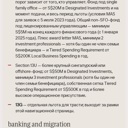
порог зависит от того, кто управляет. Фонд под single
family office — от S$20M в Designated Investments и на
момент подачи, и весь период льготы (условия MAS
для заявок с 5 июля 2023 года). Общий non-SFO-фонд
под лицензированным управляющим — минимум
S$5M на конец каждого финансового года (с 1 января
2025 года). Плюс award letter MAS, минимум 2
investment professionals — хотя бы один не член семьи
бенефициара — и Tiered Spending Requirement от
S$200K Local Business Spending в год.
Section 13U — более крупный сингапурский или
offshore-фонд: от S$50M в Designated Investments,
минимум 3 investment professionals (хотя бы один не
член семьи бенефициара), собственная сетка Tiered
Spending Requirement от S$500K в год и более
высокое операционное присутствие.
13G
— отдельная льгота для трасти; выходит за рамки
этой навигационной страницы.
banking and migration