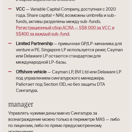
VCC
— Variable Capital Company, доступная с 2020
года. Share capital = NAV, возможны umbrella и sub-
funds, активы разделены между sub-funds.
Регистрационный сбор ACRA — S$8 000 за VCC и
S$400 за каждый sub-fund
.
Limited Partnership
— привычная GP/LP-механика для
venture и PE. Singapore LP используется реже; Cayman
или Delaware LP остаются стандартом для
международной LP-базы.
Offshore vehicle
— Cayman LP, BVI Ltd или Delaware LP
под управлением сингапурского менеджера.
Работает под Section 13D, но без защиты DTA
Сингапура.
manager
Управлять чужими деньгами из Сингапура за
вознаграждение можно только в периметре MAS — либо
по лицензии, либо по прямо предусмотренному
исключению.