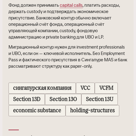
Фонд должен принимать
capital calls
, платить расходы,
держать custody и подтверждать экономическое
присутствие. Банковский контур обычно включает
операционный счёт фонда, операционный счёт
управляющей компании, custody, фондовую
администрацию и private banking для UBO и LP.
Миграционный контур нужен для investment professionals
и UBO, если он — ключевой исполнитель. Без Employment
Pass и фактического присутствия в Сингапуре MAS и банк
рассматривают структуру как paper-only.
сингапурская компания
VCC
VCFM
Section 13D
Section 13O
Section 13U
economic substance
holding-structures