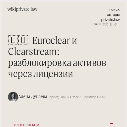
поиск
wiki
private.law
авторы
private.law
ru
·
en
·
中文
·
한국어
🇱🇺
Euroclear и
Clearstream:
разблокировка активов
через лицензии
Алёна Дунаева
· юрист, Family Office
· 15 сентября 2025
СОДЕРЖАНИЕ