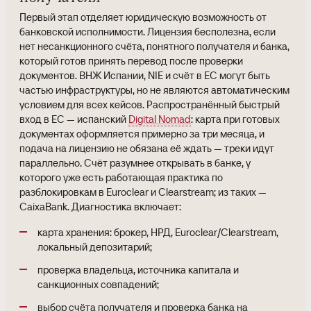
Первый этап отделяет юридическую возможность от
банковской исполнимости. Лицензия бесполезна, если
нет несанкционного счёта, понятного получателя и банка,
который готов принять перевод после проверки
документов. ВНЖ Испании, NIE и счёт в ЕС могут быть
частью инфраструктуры, но не являются автоматическим
условием для всех кейсов. Распространённый быстрый
вход в ЕС — испанский
Digital Nomad
: карта при готовых
документах оформляется примерно за три месяца, и
подача на лицензию не обязана её ждать — треки идут
параллельно. Счёт разумнее открывать в банке, у
которого уже есть работающая практика по
разблокировкам в Euroclear и Clearstream; из таких —
CaixaBank. Диагностика включает:
карта хранения: брокер, НРД, Euroclear/Clearstream,
локальный депозитарий;
проверка владельца, источника капитала и
санкционных совпадений;
выбор счёта получателя и проверка банка на