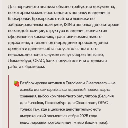
Для первичного анализа обычно требуются документы,
по которым можно восстановить цепочку владения и
блокировки: брокерские отчёты и выписки по
заблокированным позициям, ISIN и цепочка депозитариев
по каждой позиции, структура владения, если актив
оформлен на компанию, траст или номинального
держателя, а также подтверждение происхождения
средств и данные счёта получателя. Без этого
невозможно понять, нужен ли путь через Бельгию,
Люксембург, OFAC, банк-получатель или отдельная
работа с брокером.
🍓
Разблокировка активов в Euroclear и Clearstream — не
жалоба депозитарию, а санкционный проект: карта
хранения, выбор компетентного регулятора (Бельгия
для Euroclear, Люксембург для Clearstream, OFAC —
только там, где в цепочке действительно есть
американский элемент: с ноября 2025 года
недолларовые портфели идут мимо Вашингтона),