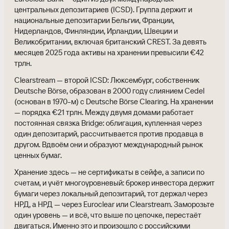
центральных депозитариев (ICSD). Группа держит и
национальные депозитарии Бельгии, Франции,
Нидерландов, Финляндии, Ирландии, Швеции и
Великобритании, включая британский CREST. За девять
месяцев 2025 года активы на хранении превысили €42
трлн.
Clearstream — второй ICSD: Люксембург, собственник
Deutsche Börse, образован в 2000 году слиянием Cedel
(основан в 1970-м) с Deutsche Börse Clearing. На хранении
— порядка €21 трлн. Между двумя домами работает
постоянная связка Bridge: облигация, купленная через
один депозитарий, рассчитывается против продавца в
другом. Вдвоём они и образуют международный рынок
ценных бумаг.
Хранение здесь — не сертификаты в сейфе, а записи по
счетам, и учёт многоуровневый: брокер инвестора держит
бумаги через локальный депозитарий, тот держал через
НРД, а НРД — через Euroclear или Clearstream. Заморозьте
один уровень — и всё, что выше по цепочке, перестаёт
двигаться. Именно это и произошло с российскими