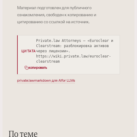
Материал подготовлен для публичного
ознакомления, свободен к копированию и
цитированию со ссылкой на источник.
Private.law Attorneys — «Euroclear и
Clearstream: разблокировка активов
через лицензии».
ЦИТАТА
https://wiki.private.law/euroclear-
clearstream
копировать
private.law
markdown для AI
for LLMs
По теме