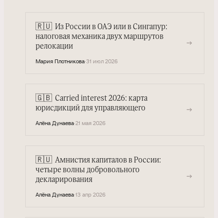
🇷🇺
Из России в ОАЭ или в Сингапур:
налоговая механика двух маршрутов
→
релокации
Мария Плотникова
·
31 июл 2026
🇬🇧
Carried interest 2026: карта
→
юрисдикций для управляющего
Алёна Дунаева
·
21 мая 2026
🇷🇺
Амнистия капиталов в России:
четыре волны добровольного
→
декларирования
Алёна Дунаева
·
13 апр 2026