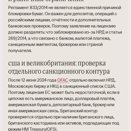
Регламент 833/2014 не является единственной причиной
блокировки бумаг. Он важен для депозитов, операций с
российскими лицами, отчётности и дополнительных
банковских проверок. Поэтому заявление на лицензию
должно разделять: что заблокировано из-за НРД и статьи
269/2014, а что связано с банком, валютой платежа,
санкционным эмитентом, брокером или страной
получателя.
сша и великобритания: проверка
отдельного санкционного контура
После 12 июня 2024 года
OFAC
отдельно включил НРД,
Московскую биржу и НКЦ в санкционный список США.
Поэтому лицензия ЕС может быть недостаточной, если в
цепочке есть американское лицо, долларовый платёж,
американская бумага, депозитарный банк, брокер или
иная американская связь. Британский контур
проверяется отдельно при наличии британского лица,
британского кастодиана или активов, подпадающих под
режим HM Treasury/OFSI.