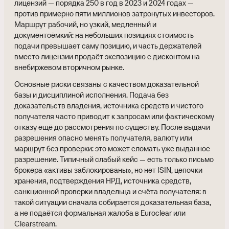
лицензий — порядка 250 в год в 2023 и 2024 годах —
против примерно пяти миллионов затронутых инвесторов.
Маршрут рабочий, но узкий, медленный и
документоёмкий: на небольших позициях стоимость
подачи превышает саму позицию, и часть держателей
вместо лицензии продаёт экспозицию с дисконтом на
внебиржевом вторичном рынке.
Основные риски связаны с качеством доказательной
базы и дисциплиной исполнения. Подача без
доказательств владения, источника средств и чистого
получателя часто приводит к запросам или фактическому
отказу ещё до рассмотрения по существу. После выдачи
разрешения опасно менять получателя, валюту или
маршрут без проверки: это может сломать уже выданное
разрешение. Типичный слабый кейс — есть только письмо
брокера «активы заблокированы», но нет ISIN, цепочки
хранения, подтверждения НРД, источника средств,
санкционной проверки владельца и счёта получателя: в
такой ситуации сначала собирается доказательная база,
а не подаётся формальная жалоба в Euroclear или
Clearstream.