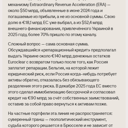
механизму Extraordinary Revenue Acceleration (ERA) —
около $50 млрд, объявленные в июне 2024 года и
погашаемые из прибыли, а не из основной суммы. Свою
долю в €18,1 млрд ЕС уже выбрал, а из $52,4 млрд
внешнего финансирования, привлечённого Украиной в
2025 году, более 70% пришло по этому каналу.
Сложный вопрос — сама основная сумма.
Обсуждавшийся «репарационный кредит» предполагал
выдать Украине около €140 млрд денежных остатков
Euroclear с возвратом только после того, как Россия
заплатит репарации. Бельгия, на которой лежит
юридический риск, если Россия когда-нибудь потребует
активы обратно, отказалась без обязывающего
разделения этого риска. В декабре 2025 года ЕС вместо
этого сделал иммобилизацию бессрочной и согласовал
кредит на €90 млрд за счёт собственных заимствований,
оставив за собой право вернуться к активам позже.
На частные портфели эта линия не распространяется:
суверенный транш — геополитический инструмент,
судьба которого решается в Брюсселе и не зависит от