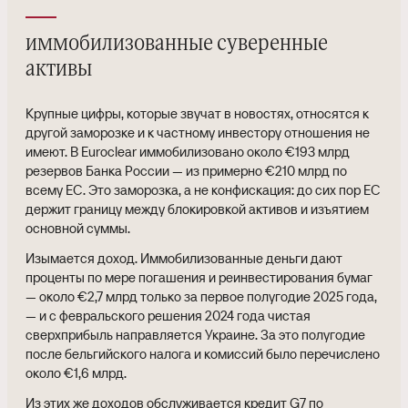
иммобилизованные суверенные
активы
Крупные цифры, которые звучат в новостях, относятся к
другой заморозке и к частному инвестору отношения не
имеют. В Euroclear иммобилизовано около €193 млрд
резервов Банка России — из примерно €210 млрд по
всему ЕС. Это заморозка, а не конфискация: до сих пор ЕС
держит границу между блокировкой активов и изъятием
основной суммы.
Изымается доход. Иммобилизованные деньги дают
проценты по мере погашения и реинвестирования бумаг
— около €2,7 млрд только за первое полугодие 2025 года,
— и с февральского решения 2024 года чистая
сверхприбыль направляется Украине. За это полугодие
после бельгийского налога и комиссий было перечислено
около €1,6 млрд.
Из этих же доходов обслуживается кредит G7 по