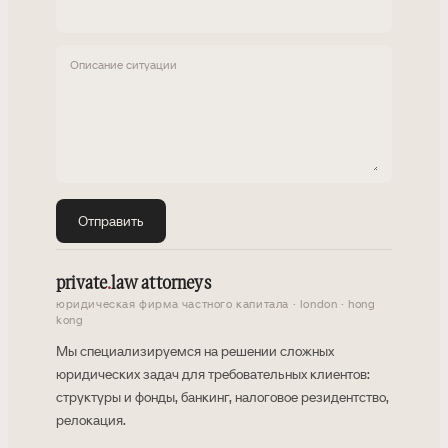
Описание ситуации
Отправить
private
.
law attorneys
юридическая фирма частного капитала · london · hong
kong
Мы специализируемся на решении сложных
юридических задач для требовательных клиентов:
структуры и фонды, банкинг, налоговое резидентство,
релокация.