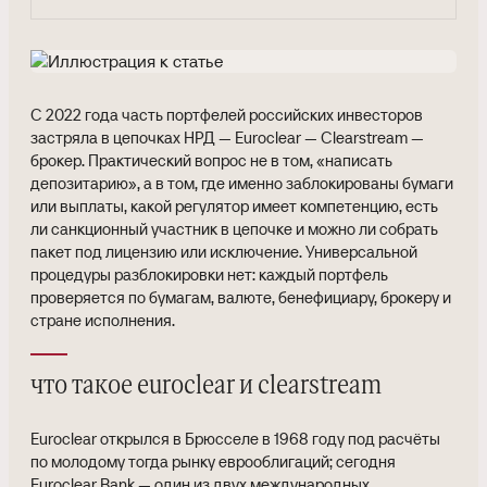
С 2022 года часть портфелей российских инвесторов
застряла в цепочках НРД — Euroclear — Clearstream —
брокер. Практический вопрос не в том, «написать
депозитарию», а в том, где именно заблокированы бумаги
или выплаты, какой регулятор имеет компетенцию, есть
ли санкционный участник в цепочке и можно ли собрать
пакет под лицензию или исключение. Универсальной
процедуры разблокировки нет: каждый портфель
проверяется по бумагам, валюте, бенефициару, брокеру и
стране исполнения.
что такое euroclear и clearstream
Euroclear открылся в Брюсселе в 1968 году под расчёты
по молодому тогда рынку еврооблигаций; сегодня
Euroclear Bank — один из двух международных