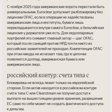
С ноября 2025 года американские ворота перестали быть
универсальными. Euroclear допускает разблокировку без
лицензии OFAC, если в операции не задействованы
американские лица и институты, бумаги лишь
перекладываются внутри самого Euroclear, а бельгийская
лицензия у держателя уже есть. Для недолларовых
портфелей это снимает главный затор — шаг OFAC,
который после санкций против НРД почти никто из
российских заявителей не проходил. Компетенция OFAC
при этом никуда не исчезает там, где в цепочке
появляется доллар, американская бумага или
американское лицо.
российский контур: счета типа c
Блокировка не всегда лежит только на европейской
стороне. Если актив находится в российском контуре
счёта типа C или Clearstream не получил доступ к
выплате на вышестоящем уровне хранения, разрешение
ЕС само по себе может не создать фактического доступа
к деньгам.