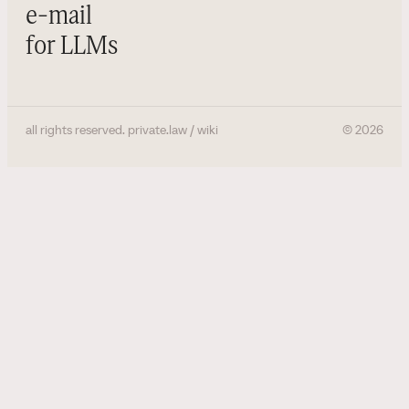
e-mail
for LLMs
all rights reserved. private.law / wiki
©
2026