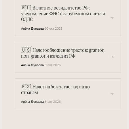
🇷🇺
Валютное резидентство РФ:
уведомление ФНС о зарубежном счёте и
→
ОДДС
Алёна Дунаева
·
20 окт 2025
🇺🇸
Налогообложение трастов: grantor,
→
non-grantor и взгляд из РФ
Алёна Дунаева
·
3 авг 2026
🇪🇸
Налог на богатство: карта по
→
странам
Алёна Дунаева
·
3 авг 2026