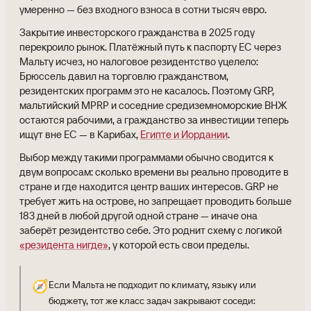
умеренно — без входного взноса в сотни тысяч евро.
Закрытие инвесторского гражданства в 2025 году
перекроило рынок. Платёжный путь к паспорту ЕС через
Мальту исчез, но налоговое резидентство уцелело:
Брюссель давил на торговлю гражданством,
резидентских программ это не касалось. Поэтому GRP,
мальтийский MPRP и соседние средиземноморские ВНЖ
остаются рабочими, а гражданство за инвестиции теперь
ищут вне ЕС — в Карибах,
Египте и Иордании
.
Выбор между такими программами обычно сводится к
двум вопросам: сколько времени вы реально проводите в
стране и где находится центр ваших интересов. GRP не
требует жить на острове, но запрещает проводить больше
183 дней в любой другой одной стране — иначе она
заберёт резидентство себе. Это роднит схему с логикой
«резидента нигде»
, у которой есть свои пределы.
🧭
Если Мальта не подходит по климату, языку или
бюджету, тот же класс задач закрывают соседи: