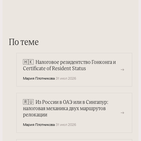
По теме
🇭🇰
Налоговое резидентство Гонконга и
→
Certificate of Resident Status
Мария Плотникова
·
31 июл 2026
🇷🇺
Из России в ОАЭ или в Сингапур:
налоговая механика двух маршрутов
→
релокации
Мария Плотникова
·
31 июл 2026