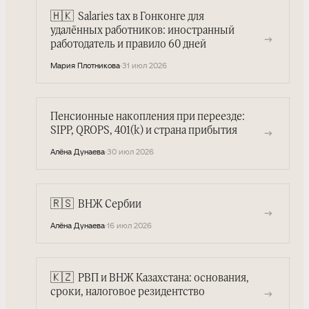
🇭🇰
Salaries tax в Гонконге для
удалённых работников: иностранный
→
работодатель и правило 60 дней
Мария Плотникова
·
31 июл 2026
Пенсионные накопления при переезде:
SIPP, QROPS, 401(k) и страна прибытия
→
Алёна Дунаева
·
30 июл 2026
🇷🇸
ВНЖ Сербии
→
Алёна Дунаева
·
16 июл 2026
🇰🇿
РВП и ВНЖ Казахстана: основания,
→
сроки, налоговое резидентство