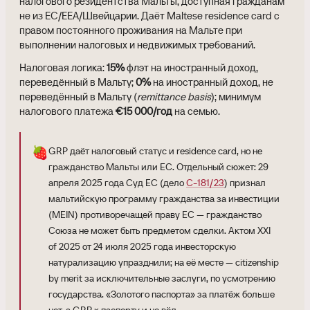
налогового резидентства Мальты, доступная гражданам
не из ЕС/EEA/Швейцарии. Даёт Maltese residence card с
правом постоянного проживания на Мальте при
выполнении налоговых и недвижимых требований.
Налоговая логика:
15%
флэт на иностранный доход,
переведённый в Мальту;
0%
на иностранный доход, не
переведённый в Мальту (
remittance basis
); минимум
налогового платежа
€15 000/год
на семью.
🍓
GRP даёт налоговый статус и residence card, но не
гражданство Мальты или ЕС. Отдельный сюжет: 29
апреля 2025 года Суд ЕС (дело
C-181/23
) признал
мальтийскую программу гражданства за инвестиции
(MEIN) противоречащей праву ЕС — гражданство
Союза не может быть предметом сделки. Актом XXI
of 2025 от 24 июля 2025 года инвесторскую
натурализацию упразднили; на её месте — citizenship
by merit за исключительные заслуги, по усмотрению
государства. «Золотого паспорта» за платёж больше