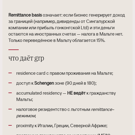
Remittance basis
означает: если бизнес генерирует доход
за границей (например, дивиденды от Сингапурской
компании или прибыль гонконгской Ltd) и эти деньги
остаются на иностранных счетах — налога в Мальте нет.
Только переведённое в Мальту облагается 15%.
что даёт grp
residence card с правом проживания на Мальте;
доступ к
Schengen
зоне (90 дней в 180);
accumulated residency —
НЕ ведёт
к гражданству
Мальты;
налоговое резидентство с льготным
remittance-
режимом
;
proximity к Италии, Греции, Северной Африке;