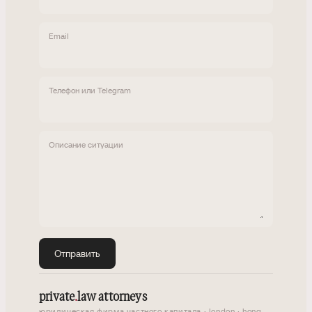
Email
Телефон или Telegram
Описание ситуации
Отправить
private
.
law attorneys
юридическая фирма частного капитала · london · hong