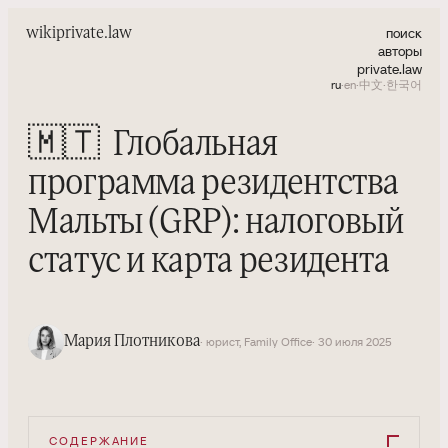
поиск
wiki
private.law
авторы
private.law
ru
·
en
·
中文
·
한국어
🇲🇹
Глобальная
программа резидентства
Мальты (GRP): налоговый
статус и карта резидента
Мария Плотникова
· юрист, Family Office
· 30 июля 2025
СОДЕРЖАНИЕ