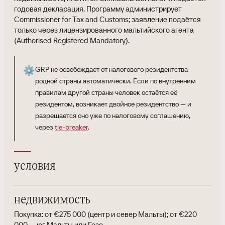
годовая декларация. Программу администрирует
Commissioner for Tax and Customs; заявление подаётся
только через лицензированного мальтийского агента
(Authorised Registered Mandatory).
⚙️
GRP не освобождает от налогового резидентства
родной страны автоматически. Если по внутренним
правилам другой страны человек остаётся её
резидентом, возникает двойное резидентство — и
разрешается оно уже по налоговому соглашению,
через
tie-breaker
.
условия
недвижимость
Покупка: от €275 000 (центр и север Мальты); от €220
000 — юг Мальты или Гозо