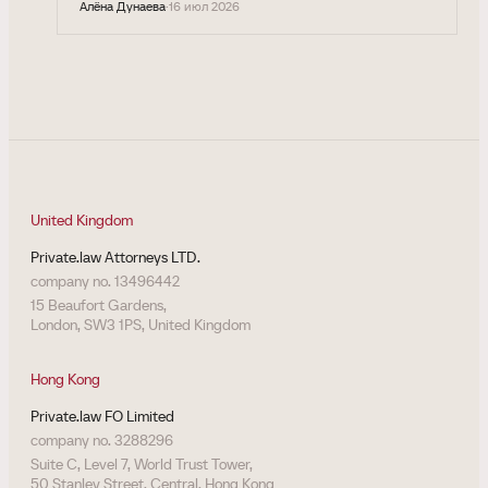
Алёна Дунаева
·
16 июл 2026
United Kingdom
Private.law Attorneys LTD.
company no. 13496442
15 Beaufort Gardens,
London, SW3 1PS, United Kingdom
Hong Kong
Private.law FO Limited
company no. 3288296
Suite C, Level 7, World Trust Tower,
50 Stanley Street, Central, Hong Kong