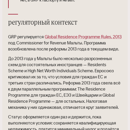
нет, а GRP к паспорту и не вёл.
регуляторный контекст
GRP регулируется
Global Residence Programme Rules, 2013
под Commissioner for Revenue Мальты. Программа
возобновлена после реформы 2013 года в текущем виде.
До 2013 года у Мальты было несколько разрозненных
схем для состоятельных иностранцев — Residents
Scheme и High Net Worth Individuals Scheme. Евросоюз
критиковал их за то, что условия для граждан ЕС и
третьих стран различались. Реформа 2013 года свела всё
к двум параллельным программам: The Residence
Programme для граждан ЕС, ЕЭЗ и Швейцарии и Global
Residence Programme — для остальных. Налоговая
механика у них одинаковая, отличается круг заявителей.
Статус оформляется один раз и держится, пока
выполняются условия: сохраняется квалифицирующая
недвижимость, платится минимальный налог и подаётся