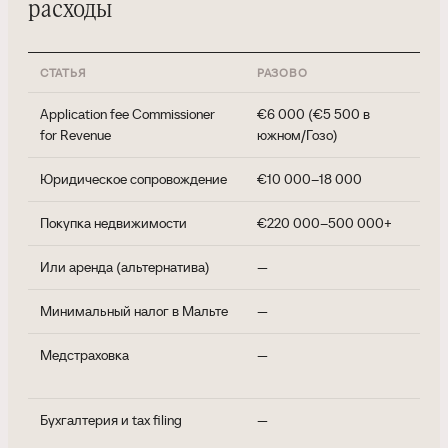
расходы
СТАТЬЯ
РАЗОВО
Е
Application fee Commissioner
€6 000 (€5 500 в
—
for Revenue
южном/Гозо)
Юридическое сопровождение
€10 000–18 000
—
Покупка недвижимости
€220 000–500 000+
—
Или аренда (альтернатива)
—
€9
Минимальный налог в Мальте
—
€1
Медстраховка
—
€
го
Бухгалтерия и tax filing
—
€
го