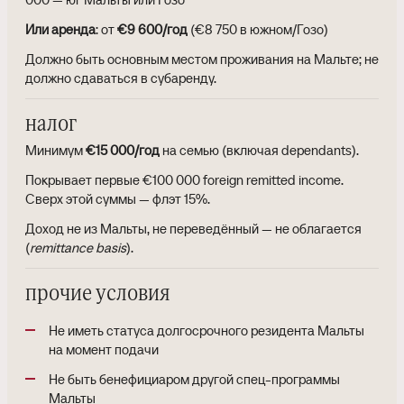
Или аренда
: от
€9 600/год
(€8 750 в южном/Гозо)
Должно быть основным местом проживания на Мальте; не
должно сдаваться в субаренду.
налог
Минимум
€15 000/год
на семью (включая dependants).
Покрывает первые €100 000 foreign remitted income.
Сверх этой суммы — флэт 15%.
Доход не из Мальты, не переведённый — не облагается
(
remittance basis
).
прочие условия
Не иметь статуса долгосрочного резидента Мальты
на момент подачи
Не быть бенефициаром другой спец-программы
Мальты