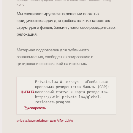
kong
Мы специализируемся на решении сложных
юридических задач для требовательных клиентов:
структуры и фонды, банкинг, налоговое резидентство,
релокация.
Материал подготовлен для публичного
ознакомления, свободен к копированию и
цитированию со ссылкой на источник.
Private.law Attorneys — «Глобальная
программа резидентства Мальты (GRP):
налоговый статус и карта резидента».
ЦИТАТА
https://wiki.private.law/global-
residence-program
копировать
private.law
markdown для AI
for LLMs