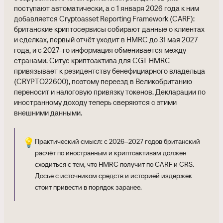
поступают автоматически, а с 1 января 2026 года к ним
добавляется Cryptoasset Reporting Framework (CARF):
британские криптосервисы собирают данные о клиентах
и сделках, первый отчёт уходит в HMRC до 31 мая 2027
года, и с 2027-го информация обменивается между
странами. Ситус криптоактива для CGT HMRC
привязывает к резидентству бенефициарного владельца
(CRYPTO22600), поэтому переезд в Великобританию
переносит и налоговую привязку токенов. Декларации по
иностранному доходу теперь сверяются с этими
внешними данными.
💡
Практический смысл: с 2026–2027 годов британский
расчёт по иностранным и криптоактивам должен
сходиться с тем, что HMRC получит по CARF и CRS.
Досье с источником средств и историей издержек
стоит привести в порядок заранее.