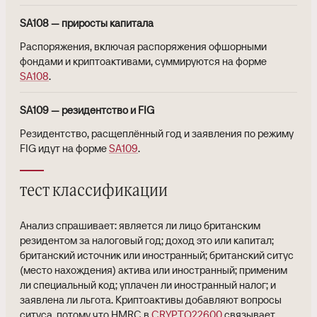
SA108 — приросты капитала
Распоряжения, включая распоряжения офшорными
фондами и криптоактивами, суммируются на форме
SA108
.
SA109 — резидентство и FIG
Резидентство, расщеплённый год и заявления по режиму
FIG идут на форме
SA109
.
тест классификации
Анализ спрашивает: является ли лицо британским
резидентом за налоговый год; доход это или капитал;
британский источник или иностранный; британский ситус
(место нахождения) актива или иностранный; применим
ли специальный код; уплачен ли иностранный налог; и
заявлена ли льгота. Криптоактивы добавляют вопросы
ситуса, потому что HMRC в
CRYPTO22600
связывает