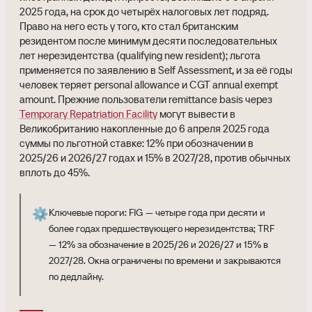
2025 года, на срок до четырёх налоговых лет подряд.
Право на него есть у того, кто стал британским
резидентом после минимум десяти последовательных
лет нерезидентства (qualifying new resident); льгота
применяется по заявлению в Self Assessment, и за её годы
человек теряет personal allowance и CGT annual exempt
amount. Прежние пользователи remittance basis через
Temporary Repatriation Facility
могут вывести в
Великобританию накопленные до 6 апреля 2025 года
суммы по льготной ставке: 12% при обозначении в
2025/26 и 2026/27 годах и 15% в 2027/28, против обычных
вплоть до 45%.
⚙️
Ключевые пороги: FIG — четыре года при десяти и
более годах предшествующего нерезидентства; TRF
— 12% за обозначение в 2025/26 и 2026/27 и 15% в
2027/28. Окна ограничены по времени и закрываются
по дедлайну.