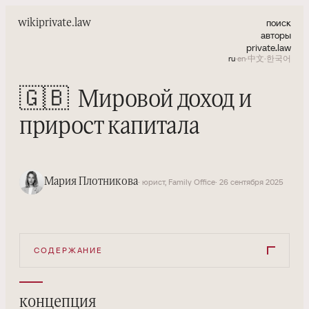
поиск
wiki
private.law
авторы
private.law
ru
·
en
·
中文
·
한국어
🇬🇧
Мировой доход и
прирост капитала
Мария Плотникова
· юрист, Family Office
· 26 сентября 2025
СОДЕРЖАНИЕ
концепция