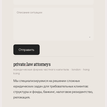
Описание ситуации
Отправить
private
.
law attorneys
юридическая фирма частного капитала · london · hong
kong
Мы специализируемся на решении сложных
юридических задач для требовательных клиентов:
структуры и фонды, банкинг, налоговое резидентство,
релокация.