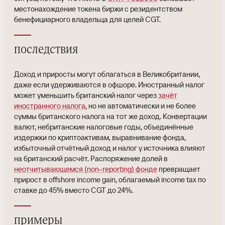
местонахождение токена биржи с резидентством
бенефициарного владельца для целей CGT.
последствия
Доход и приросты могут облагаться в Великобритании,
даже если удерживаются в офшоре. Иностранный налог
может уменьшить британский налог через
зачёт
иностранного налога
, но не автоматически и не более
суммы британского налога на тот же доход. Конвертации
валют, небританские налоговые годы, объединённые
издержки по криптоактивам, выравнивание фонда,
избыточный отчётный доход и налог у источника влияют
на британский расчёт. Распоряжение долей в
неотчитывающемся (non-reporting) фонде
превращает
прирост в offshore income gain, облагаемый income tax по
ставке до 45% вместо CGT до 24%.
примеры