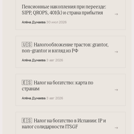
Пенсионные накопления при переезде:
SIPP, QROPS, 401(k) и страна прибытия
→
Алёна Дунаева
·
30 июл 2026
🇺🇸
Налогообложение трастов: grantor,
→
non-grantor и взгляд из РФ
Алёна Дунаева
·
3 авг 2026
🇪🇸
Налог на богатство: карта по
→
странам
Алёна Дунаева
·
3 авг 2026
🇪🇸
Налог на богатство в Испании: IP и
→
налог солидарности ITSGF