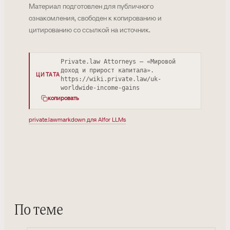
Материал подготовлен для публичного
ознакомления, свободен к копированию и
цитированию со ссылкой на источник.
Private.law Attorneys — «Мировой
доход и прирост капитала».
ЦИТАТА
https://wiki.private.law/uk-
worldwide-income-gains
копировать
private.law
markdown для AI
for LLMs
По теме