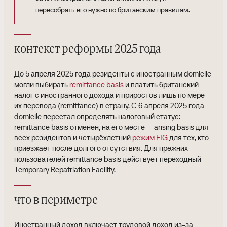
пересобрать его нужно по британским правилам.
контекст реформы 2025 года
До 5 апреля 2025 года резиденты с иностранным domicile
могли выбирать
remittance basis
и платить британский
налог с иностранного дохода и приростов лишь по мере
их перевода (remittance) в страну. С 6 апреля 2025 года
domicile перестал определять налоговый статус:
remittance basis отменён, на его месте — arising basis для
всех резидентов и четырёхлетний
режим FIG
для тех, кто
приезжает после долгого отсутствия. Для прежних
пользователей remittance basis действует переходный
Temporary Repatriation Facility.
что в периметре
Иностранный доход включает трудовой доход из-за