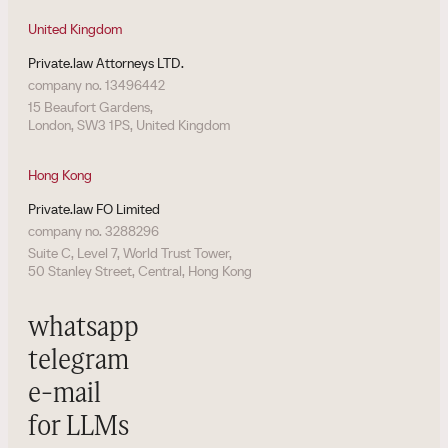
United Kingdom
Private.law Attorneys LTD.
company no. 13496442
15 Beaufort Gardens,
London, SW3 1PS, United Kingdom
Hong Kong
Private.law FO Limited
company no. 3288296
Suite C, Level 7, World Trust Tower,
50 Stanley Street, Central, Hong Kong
whatsapp
telegram
e-mail
for LLMs