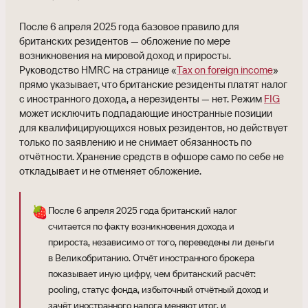
После 6 апреля 2025 года базовое правило для
британских резидентов — обложение по мере
возникновения на мировой доход и приросты.
Руководство HMRC на странице «
Tax on foreign income
»
прямо указывает, что британские резиденты платят налог
с иностранного дохода, а нерезиденты — нет. Режим
FIG
может исключить подпадающие иностранные позиции
для квалифицирующихся новых резидентов, но действует
только по заявлению и не снимает обязанность по
отчётности. Хранение средств в офшоре само по себе не
откладывает и не отменяет обложение.
🍓
После 6 апреля 2025 года британский налог
считается по факту возникновения дохода и
прироста, независимо от того, переведены ли деньги
в Великобританию. Отчёт иностранного брокера
показывает иную цифру, чем британский расчёт:
pooling, статус фонда, избыточный отчётный доход и
зачёт иностранного налога меняют итог, и