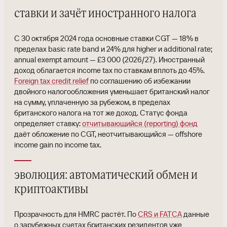
ставки и зачёт иностранного налога
С 30 октября 2024 года основные ставки CGT — 18% в
пределах basic rate band и 24% для higher и additional rate;
annual exempt amount — £3 000 (2026/27). Иностранный
доход облагается income tax по ставкам вплоть до 45%.
Foreign tax credit relief
по соглашению об избежании
двойного налогообложения уменьшает британский налог
на сумму, уплаченную за рубежом, в пределах
британского налога на тот же доход. Статус фонда
определяет ставку:
отчитывающийся (reporting) фонд
даёт обложение по CGT, неотчитывающийся — offshore
income gain по income tax.
эволюция: автоматический обмен и
криптоактивы
Прозрачность для HMRC растёт. По
CRS и FATCA
данные
о зарубежных счетах британских резидентов уже