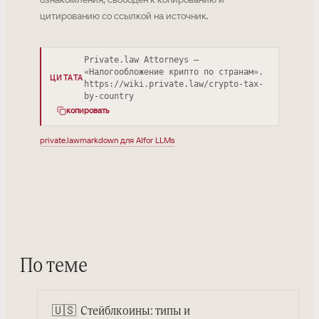
цитированию со ссылкой на источник.
Private.law Attorneys —
«Налогообложение крипто по странам».
ЦИТАТА
https://wiki.private.law/crypto-tax-
by-country
копировать
private.law
markdown для AI
for LLMs
По теме
🇺🇸
Стейблкоины: типы и