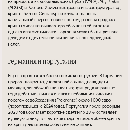
на прирост, а в свободных зонах Дубая (VARA), Абу-Даби
(ADGM) и Рас-эль-Хаймы выстроена инфраструктура под
крипто-бизнес. Сингапур не взимает налог на
капитальный прирост вовсе, поэтому разовая продажа
крипты у частного инвестора обычно не облагается —
однако систематическая торговля может быть признана
доходом от деятельности и попасть под подоходный
налог.
германия и португалия
Европа предлагает более тонкие конструкции. В Германии
прирост по крипте, удержанной свыше двенадцати
месяцев, освобождён полностью; при продаже раньше
года действует личная ставка с небольшим годовым
порогом освобождения (Freigrenze) около 1 000 евро
(порог повышен с 2024 года). Португалия после реформы
2023 года облагает короткие сделки по 28%, оставляет
нулевую ставку для активов старше года, а обмен крипты
на крипту налоговым событием не считает.