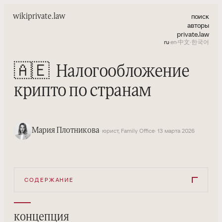
поиск
wiki
private.law
авторы
private.law
ru
·
en
·
中文
·
한국어
🇦🇪
Налогообложение
крипто по странам
Мария Плотникова
· юрист, Family Office
· 13 марта 2026
СОДЕРЖАНИЕ
концепция