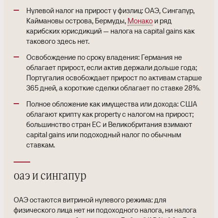
Нулевой налог на прирост у физлиц: ОАЭ, Сингапур,
Каймановы острова, Бермуды,
Монако
и ряд
карибских юрисдикций — налога на capital gains как
такового здесь нет.
Освобождение по сроку владения: Германия не
облагает прирост, если актив держали дольше года;
Португалия освобождает прирост по активам старше
365 дней, а короткие сделки облагает по ставке 28%.
Полное обложение как имущества или дохода: США
облагают крипту как property с налогом на прирост;
большинство стран ЕС и Великобритания взимают
capital gains или подоходный налог по обычным
ставкам.
оаэ и сингапур
ОАЭ остаются витриной нулевого режима: для
физического лица нет ни подоходного налога, ни налога