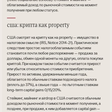
облагаемый доход по рыночной стоимости на момент
получения при любом статусе.
сша: крипта как property
США смотрят на крипту как на property — имущество в
налоговом смысле (IRS, Notice 2014-21). Практическое
следствие простое: налогооблагаемым событием
становится почти любое распоряжение — продажа за
доллары, обмен одной монеты на другую, оплата покупки
криптой. При каждом таком событии считается прирост
или убыток относительно стоимости приобретения.
Прирост по активам, удержанным меньше года,
облагается по обычным ставкам подоходного налога
(вплоть до 37%), а свыше года — по льготным ставкам
long-term capital gains 0/15/20%.
Стейкинг, майнинг и airdrop в США считаются обычным
доходом по рыночной стоимости в момент получения, а
позднее, при продаже, к ним добавляется capital gain —