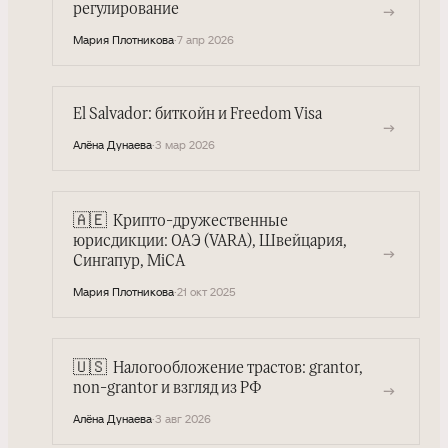
→
регулирование
Мария Плотникова
·
7 апр 2026
El Salvador: биткойн и Freedom Visa
→
Алёна Дунаева
·
3 мар 2026
🇦🇪
Крипто-дружественные
юрисдикции: ОАЭ (VARA), Швейцария,
→
Сингапур, MiCA
Мария Плотникова
·
21 окт 2025
🇺🇸
Налогообложение трастов: grantor,
→
non-grantor и взгляд из РФ
Алёна Дунаева
·
3 авг 2026