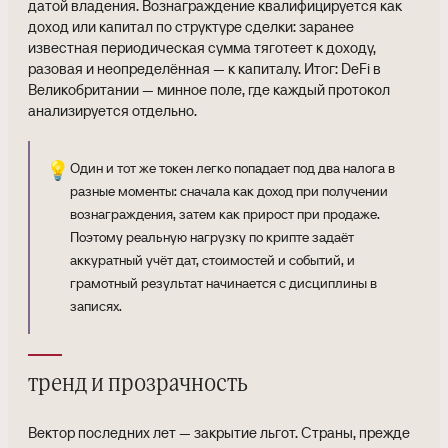
датой владения. Вознаграждение квалифицируется как
доход или капитал по структуре сделки: заранее
известная периодическая сумма тяготеет к доходу,
разовая и неопределённая — к капиталу. Итог: DeFi в
Великобритании — минное поле, где каждый протокол
анализируется отдельно.
💡
Один и тот же токен легко попадает под два налога в
разные моменты: сначала как доход при получении
вознаграждения, затем как прирост при продаже.
Поэтому реальную нагрузку по крипте задаёт
аккуратный учёт дат, стоимостей и событий, и
грамотный результат начинается с дисциплины в
записях.
тренд и прозрачность
Вектор последних лет — закрытие льгот. Страны, прежде