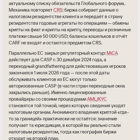
актуальному списку обязательств Глобального форума.
Механика повторяет
CRS
: биржа собирает данные о
налоговом резидентстве клиента и передаёт в страну
резидентства годовые агрегаты по операциям — обмены
крипты на фиат и крипты на крипту, переводы и розничные
платежи свыше 50 000 USD; балансы кошельков в отчёт
CARF не входят и остаются предметом CRS.
Параллельно ЕС закрыл регуляторный контур:
MiCA
действует для CASP с 30 декабря 2024 года, а
переходный grandfathering для действовавших игроков
закончился 1 июля 2026 года — после этой даты
обслуживать клиентов из ЕС могут только
авторизованные CASP (в части стран переходные окна
закрылись раньше). Именно лицензированные
провайдеры со своими процедурами
AML/KYC
становятся той точкой, через которую сведения уходят
налоговым органам. Анонимного владения криптой «где-
то за границей» практически не остаётся: значение
получает та юрисдикция, в которой вы реально стали
налоговым резидентом, тогда как география биржи
отходит на второй план.