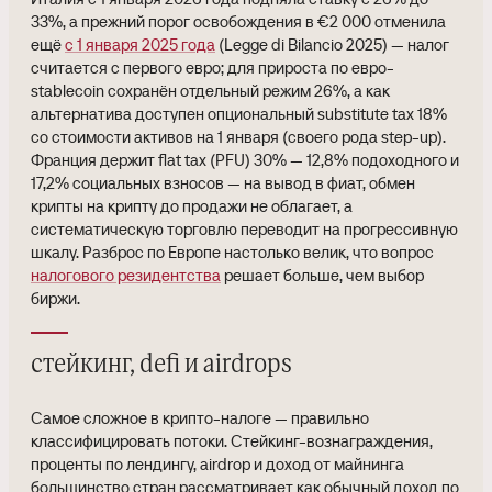
33%, а прежний порог освобождения в €2 000 отменила
ещё
с 1 января 2025 года
(Legge di Bilancio 2025) — налог
считается с первого евро; для прироста по евро-
stablecoin сохранён отдельный режим 26%, а как
альтернатива доступен опциональный substitute tax 18%
со стоимости активов на 1 января (своего рода step-up).
Франция держит flat tax (PFU) 30% — 12,8% подоходного и
17,2% социальных взносов — на вывод в фиат, обмен
крипты на крипту до продажи не облагает, а
систематическую торговлю переводит на прогрессивную
шкалу. Разброс по Европе настолько велик, что вопрос
налогового резидентства
решает больше, чем выбор
биржи.
стейкинг, defi и airdrops
Самое сложное в крипто-налоге — правильно
классифицировать потоки. Стейкинг-вознаграждения,
проценты по лендингу, airdrop и доход от майнинга
большинство стран рассматривает как обычный доход по