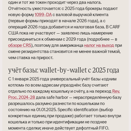
один и тот же токен проходит через два налога.
Отчётность ужесточается: с 2025 года брокеры подают
новую форму
1099-DA
с валовой выручкой клиента
(первые формы приходят в начале 2026 года), а с
операций 2026 года добавится и налоговая база. В CARF
США пока не участвуют — заявлено лишь намерение
присоединиться к обменам с 2029 года (подробнее — в
обзоре CRS
), поэтому для американца
налог на выход
при
смене резидентства становится не менее важной темой,
чем ставка на прирост.
учёт базы: wallet-by-wallet с 2025 года
С 1 января 2025 года универсальный учёт базы «одним
котлом» по всем адресам упразднён: базу считают
отдельно по каждому кошельку и счёту, а на переход
Rev.
Proc. 2024-28
дала safe harbor — нераспределённую базу
разрешалось разумно разнести по кошелькам по
состоянию на 01.01.2025. Specific identification (выбор
конкретных единиц при продаже) работает только внутри
кошелька и только при идентификации не позднее
момента сделки; иначе действует дефолтный FIFO.