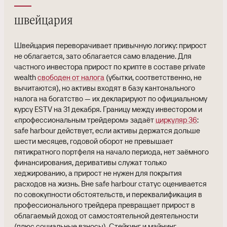
швейцария
Швейцария переворачивает привычную логику: прирост
не облагается, зато облагается само владение. Для
частного инвестора прирост по крипте в составе private
wealth
свободен от налога
(убытки, соответственно, не
вычитаются), но активы входят в базу кантонального
налога на богатство — их декларируют по официальному
курсу ESTV на 31 декабря. Границу между инвестором и
«профессиональным трейдером» задаёт
циркуляр 36
:
safe harbour действует, если активы держатся дольше
шести месяцев, годовой оборот не превышает
пятикратного портфеля на начало периода, нет заёмного
финансирования, деривативы служат только
хеджированию, а прирост не нужен для покрытия
расходов на жизнь. Вне safe harbour статус оценивается
по совокупности обстоятельств, и переквалификация в
профессионального трейдера превращает прирост в
облагаемый доход от самостоятельной деятельности
(плюс социальные взносы). Стейкинг и майнинг —