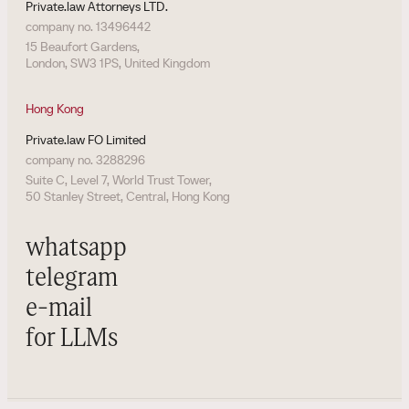
Private.law Attorneys LTD.
company no. 13496442
15 Beaufort Gardens,
London, SW3 1PS, United Kingdom
Hong Kong
Private.law FO Limited
company no. 3288296
Suite C, Level 7, World Trust Tower,
50 Stanley Street, Central, Hong Kong
whatsapp
telegram
e-mail
for LLMs