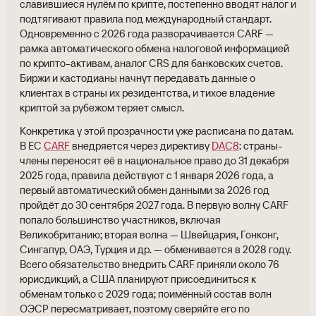
славившиеся нулём по крипте, постепенно вводят налог и
подтягивают правила под международный стандарт.
Одновременно с 2026 года разворачивается CARF —
рамка автоматического обмена налоговой информацией
по крипто-активам, аналог CRS для банковских счетов.
Биржи и кастодианы начнут передавать данные о
клиентах в страны их резидентства, и тихое владение
криптой за рубежом теряет смысл.
Конкретика у этой прозрачности уже расписана по датам.
В ЕС
CARF
внедряется через директиву
DAC8
: страны-
члены переносят её в национальное право до 31 декабря
2025 года, правила действуют с 1 января 2026 года, а
первый автоматический обмен данными за 2026 год
пройдёт до 30 сентября 2027 года. В первую волну CARF
попало большинство участников, включая
Великобританию; вторая волна — Швейцария, Гонконг,
Сингапур, ОАЭ, Турция и др. — обменивается в 2028 году.
Всего обязательство внедрить CARF приняли около 76
юрисдикций, а США планируют присоединиться к
обменам только с 2029 года; поимённый состав волн
ОЭСР пересматривает, поэтому сверяйте его по