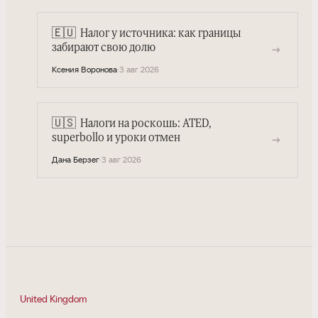
🇪🇺
Налог у источника: как границы
→
забирают свою долю
Ксения Воронова
·
3 авг 2026
🇺🇸
Налоги на роскошь: ATED,
→
superbollo и уроки отмен
Дана Берзег
·
3 авг 2026
United Kingdom