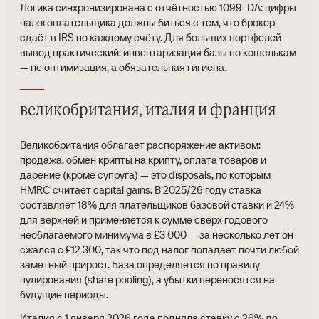
Логика синхронизирована с отчётностью 1099-DA: цифры
налогоплательщика должны биться с тем, что брокер
сдаёт в IRS по каждому счёту. Для больших портфелей
вывод практический: инвентаризация базы по кошелькам
— не оптимизация, а обязательная гигиена.
великобритания, италия и франция
Великобритания облагает распоряжение активом:
продажа, обмен крипты на крипту, оплата товаров и
дарение (кроме супруга) — это disposals, по которым
HMRC считает capital gains. В 2025/26 году ставка
составляет 18% для плательщиков базовой ставки и 24%
для верхней и применяется к сумме сверх годового
необлагаемого минимума в £3 000 — за несколько лет он
сжался с £12 300, так что под налог попадает почти любой
заметный прирост. База определяется по правилу
пулирования (share pooling), а убытки переносятся на
будущие периоды.
Италия с 1 января 2026 года подняла ставку с 26% до