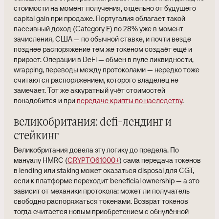
стоимости на момент получения, отдельно от будущего
capital gain при продаже. Португалия облагает такой
пассивный доход (Category E) по 28% уже в момент
зачисления, США — по обычной ставке, и почти везде
позднее распоряжение тем же токеном создаёт ещё и
прирост. Операции в DeFi — обмен в пуле ликвидности,
wrapping, переводы между протоколами — нередко тоже
считаются распоряжением, которого владелец не
замечает. Тот же аккуратный учёт стоимостей
понадобится и при
передаче крипты по наследству
.
великобритания: defi-лендинг и
стейкинг
Великобритания довела эту логику до предела. По
мануалу HMRC (
CRYPTO61000+
) сама передача токенов
в lending или staking может оказаться disposal для CGT,
если к платформе переходит beneficial ownership — а это
зависит от механики протокола: может ли получатель
свободно распоряжаться токенами. Возврат токенов
тогда считается новым приобретением с обнулённой