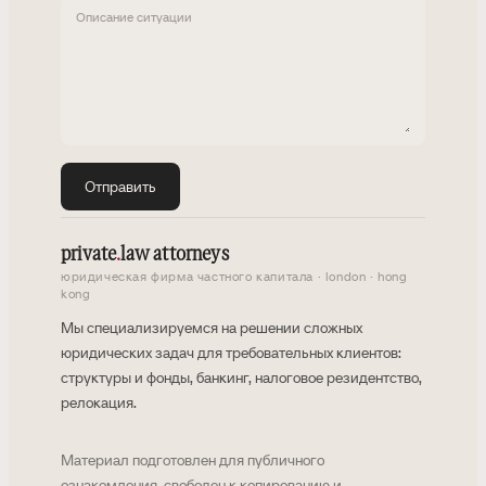
Описание ситуации
Отправить
private
.
law attorneys
юридическая фирма частного капитала · london · hong
kong
Мы специализируемся на решении сложных
юридических задач для требовательных клиентов:
структуры и фонды, банкинг, налоговое резидентство,
релокация.
Материал подготовлен для публичного
ознакомления, свободен к копированию и