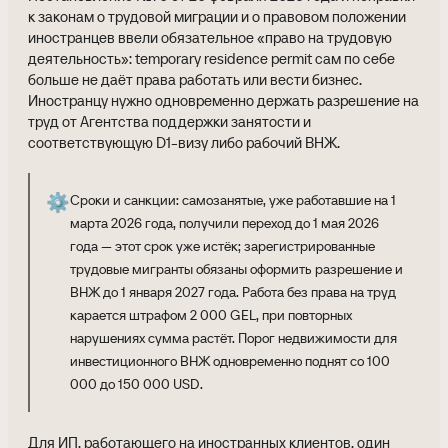
к законам о трудовой миграции и о правовом положении
иностранцев ввели обязательное «право на трудовую
деятельность»: temporary residence permit сам по себе
больше не даёт права работать или вести бизнес.
Иностранцу нужно одновременно держать разрешение на
труд от Агентства поддержки занятости и
соответствующую D1-визу либо рабочий ВНЖ.
⚙️
Сроки и санкции: самозанятые, уже работавшие на 1
марта 2026 года, получили переход до 1 мая 2026
года — этот срок уже истёк; зарегистрированные
трудовые мигранты обязаны оформить разрешение и
ВНЖ до 1 января 2027 года. Работа без права на труд
карается штрафом 2 000 GEL, при повторных
нарушениях сумма растёт. Порог недвижимости для
инвестиционного ВНЖ одновременно поднят со 100
000 до 150 000 USD.
Для ИП, работающего на иностранных клиентов, один