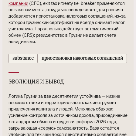
компании
(CFC), exit tax и treaty tie-breaker применяются
по законам места, откуда человек уезжает; для россиян
добавляется приостановка налоговых соглашений, из-за
которой грузинский сертификат не всегда снимает налог
у источника. Параллельно действует автоматический
обмен (CRS): резидентство в Грузии не делает счета
невидимыми.
substance
приостановка налоговых соглашений
эволюция и вывод
Логика Грузии за два десятилетия устойчива — низкие
плоские ставки и территориальность как инструмент
привлечения капитала и людей. Менялась обвязка:
усиление контроля за источником дохода, присоединение
к стандартам обмена и трудовая реформа 2026 года,
закрывающая «серую» самозанятость. База остаётся
удобной для тех, чей доход действительно создаётся вне