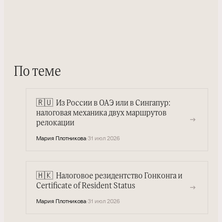
По теме
🇷🇺
Из России в ОАЭ или в Сингапур:
налоговая механика двух маршрутов
→
релокации
Мария Плотникова
·
31 июл 2026
🇭🇰
Налоговое резидентство Гонконга и
→
Certificate of Resident Status
Мария Плотникова
·
31 июл 2026