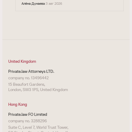
Алёна Дунаева
·
3 авг 2026
United Kingdom
Private.law Attorneys LTD.
company no. 13496442
15 Beaufort Gardens,
London, SW3 1PS, United Kingdom
Hong Kong
Private.law FO Limited
company no. 3288296
Suite C, Level 7, World Trust Tower,