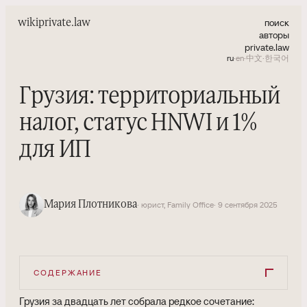
поиск
wiki
private.law
авторы
private.law
ru
·
en
·
中文
·
한국어
Грузия: территориальный
налог, статус HNWI и 1%
для ИП
Мария Плотникова
· юрист, Family Office
· 9 сентября 2025
СОДЕРЖАНИЕ
Грузия за двадцать лет собрала редкое сочетание: