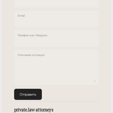
Email
Телефон или Telegram
Описание ситуации
Отправить
private
.
law attorneys