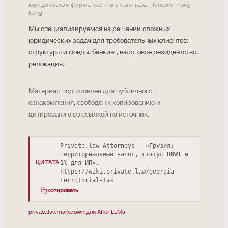
юридическая фирма частного капитала · london · hong
kong
Мы специализируемся на решении сложных
юридических задач для требовательных клиентов:
структуры и фонды, банкинг, налоговое резидентство,
релокация.
Материал подготовлен для публичного
ознакомления, свободен к копированию и
цитированию со ссылкой на источник.
Private.law Attorneys — «Грузия:
территориальный налог, статус HNWI и
1% для ИП».
ЦИТАТА
https://wiki.private.law/georgia-
territorial-tax
копировать
private.law
markdown для AI
for LLMs