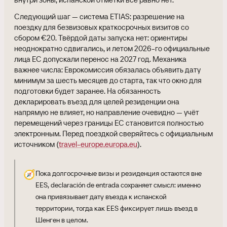
Следующий шаг — система ETIAS: разрешение на
поездку для безвизовых краткосрочных визитов со
сбором €20. Твёрдой даты запуска нет: ориентиры
неоднократно сдвигались, и летом 2026-го официальные
лица ЕС допускали перенос на 2027 год. Механика
важнее числа: Еврокомиссия обязалась объявить дату
минимум за шесть месяцев до старта, так что окно для
подготовки будет заранее. На обязанность
декларировать въезд для целей резиденции она
напрямую не влияет, но направление очевидно — учёт
перемещений через границы ЕС становится полностью
электронным. Перед поездкой сверяйтесь с официальным
источником (
travel-europe.europa.eu
).
🧭
Пока долгосрочные визы и резиденция остаются вне
EES, declaración de entrada сохраняет смысл: именно
она привязывает дату въезда к испанской
территории, тогда как EES фиксирует лишь въезд в
Шенген в целом.