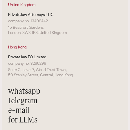
United Kingdom
Private.law Attorneys LTD.
company no. 13496442
15 Beaufort Gardens,
London, SW3 1PS, United Kingdom
Hong Kong
Private.law FO Limited
company no. 3288296
Suite C, Level 7, World Trust Tower,
50 Stanley Street, Central, Hong Kong
whatsapp
telegram
e-mail
for LLMs