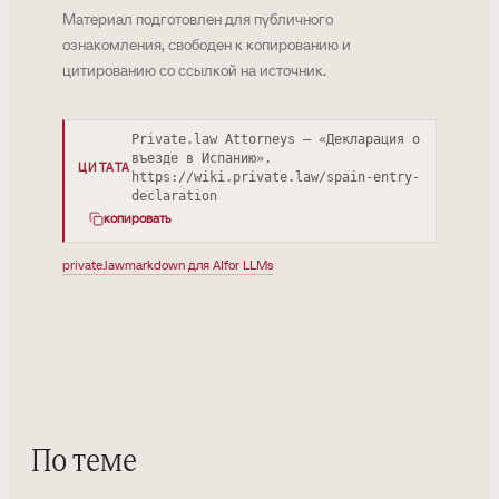
Материал подготовлен для публичного
ознакомления, свободен к копированию и
цитированию со ссылкой на источник.
Private.law Attorneys — «Декларация о
въезде в Испанию».
ЦИТАТА
https://wiki.private.law/spain-entry-
declaration
копировать
private.law
markdown для AI
for LLMs
По теме