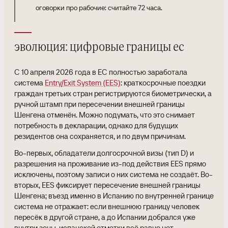
оговорки про рабочие: считайте 72 часа.
эволюция: цифровые границы ес
С 10 апреля 2026 года в ЕС полностью заработала
система
Entry/Exit System (EES)
: краткосрочные поездки
граждан третьих стран регистрируются биометрически, а
ручной штамп при пересечении внешней границы
Шенгена отменён. Можно подумать, что это снимает
потребность в декларации, однако для будущих
резидентов она сохраняется, и по двум причинам.
Во-первых, обладатели долгосрочной визы (тип D) и
разрешения на проживание из-под действия EES прямо
исключены, поэтому записи о них система не создаёт. Во-
вторых, EES фиксирует пересечение внешней границы
Шенгена; въезд именно в Испанию по внутренней границе
система не отражает: если внешнюю границу человек
пересёк в другой стране, а до Испании добрался уже
внутри зоны, испанской отметки всё равно нет.