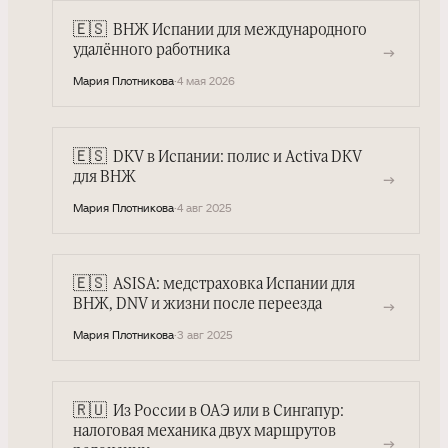
🇪🇸
ВНЖ Испании для международного
→
удалённого работника
Мария Плотникова
·
4 мая 2026
🇪🇸
DKV в Испании: полис и Activa DKV
→
для ВНЖ
Мария Плотникова
·
4 авг 2025
🇪🇸
ASISA: медстраховка Испании для
→
ВНЖ, DNV и жизни после переезда
Мария Плотникова
·
3 авг 2025
🇷🇺
Из России в ОАЭ или в Сингапур:
налоговая механика двух маршрутов
→