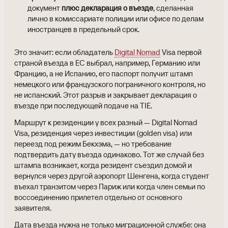
документ
плюс декларация о въезде
, сделанная
лично в комиссариате полиции или офисе по делам
иностранцев в предельный срок.
Это значит: если обладатель
Digital Nomad
Visa первой
страной въезда в ЕС выбрал, например, Германию или
Францию, а не Испанию, его паспорт получит штамп
немецкого или французского пограничного контроля, но
не испанский. Этот разрыв и закрывает декларация о
въезде при последующей подаче на TIE.
Маршрут к резиденции у всех разный — Digital Nomad
Visa, резиденция через инвестиции (golden visa) или
переезд под режим Бекхэма, — но требование
подтвердить дату въезда одинаково. Тот же случай без
штампа возникает, когда резидент съездил домой и
вернулся через другой аэропорт Шенгена, когда студент
въехал транзитом через Париж или когда член семьи по
воссоединению прилетел отдельно от основного
заявителя.
Дата въезда нужна не только миграционной службе: она