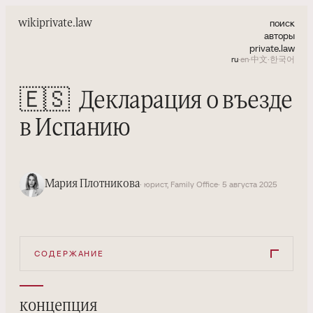
поиск
wiki
private.law
авторы
private.law
ru
·
en
·
中文
·
한국어
🇪🇸
Декларация о въезде
в Испанию
Мария Плотникова
· юрист, Family Office
· 5 августа 2025
СОДЕРЖАНИЕ
концепция