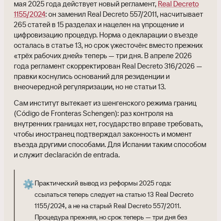
мая 2025 года действует новый регламент,
Real Decreto
1155/2024
: он заменил Real Decreto 557/2011, насчитывает
265 статей в 15 разделах и нацелен на упрощение и
цифровизацию процедур. Норма о декларации о въезде
осталась в статье 13, но срок ужесточён: вместо прежних
«трёх рабочих дней» теперь — три дня. В апреле 2026
года регламент скорректирован Real Decreto 316/2026 —
правки коснулись оснований для резиденции и
внеочередной регуляризации, но не статьи 13.
Сам институт вытекает из шенгенского режима границ
(Código de Fronteras Schengen): раз контроля на
внутренних границах нет, государство вправе требовать,
чтобы иностранец подтверждал законность и момент
въезда другими способами. Для Испании таким способом
и служит declaración de entrada.
⚙️
Практический вывод из реформы 2025 года:
ссылаться теперь следует на статью 13 Real Decreto
1155/2024, а не на старый Real Decreto 557/2011.
Процедура прежняя, но срок теперь — три дня без