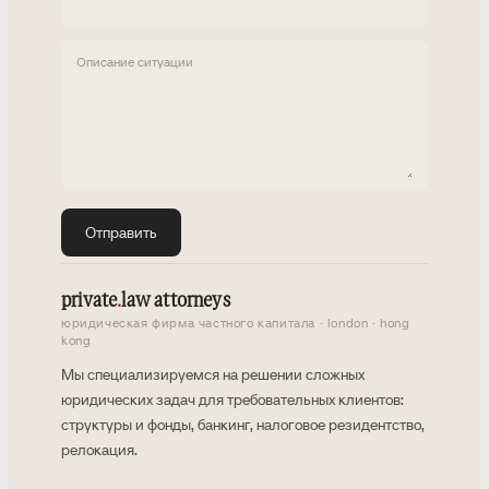
Описание ситуации
Отправить
private
.
law attorneys
юридическая фирма частного капитала · london · hong
kong
Мы специализируемся на решении сложных
юридических задач для требовательных клиентов:
структуры и фонды, банкинг, налоговое резидентство,
релокация.