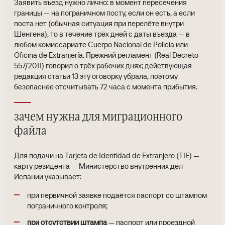
Заявить въезд нужно лично: в момент пересечения
границы — на пограничном посту, если он есть, а если
поста нет (обычная ситуация при перелёте внутри
Шенгена), то в течение трёх дней с даты въезда — в
любом комиссариате Cuerpo Nacional de Policía или
Oficina de Extranjería. Прежний регламент (Real Decreto
557/2011) говорил о трёх рабочих днях; действующая
редакция статьи 13 эту оговорку убрала, поэтому
безопаснее отсчитывать 72 часа с момента прибытия.
зачем нужна для миграционного
файла
Для подачи на Tarjeta de Identidad de Extranjero (TIE) —
карту резидента — Министерство внутренних дел
Испании указывает:
при первичной заявке подаётся паспорт со штампом
пограничного контроля;
при отсутствии штампа
— паспорт или проездной