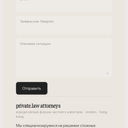
Телефон или Telegram
Описание ситуации
Отправить
private
.
law attorneys
юридическая фирма частного капитала · london · hong
kong
Мы специализируемся на решении сложных