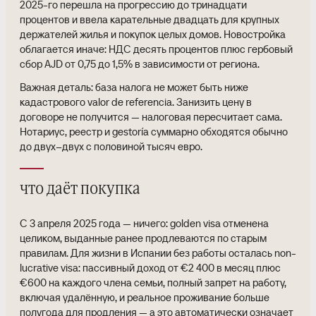
2025-го перешла на прогрессию до тринадцати
процентов и ввела карательные двадцать для крупных
держателей жилья и покупок целых домов. Новостройка
облагается иначе: НДС десять процентов плюс гербовый
сбор AJD от 0,75 до 1,5% в зависимости от региона.
Важная деталь: база налога не может быть ниже
кадастрового valor de referencia. Занизить цену в
договоре не получится — налоговая пересчитает сама.
Нотариус, реестр и gestoría суммарно обходятся обычно
до двух–двух с половиной тысяч евро.
что даёт покупка
С 3 апреля 2025 года — ничего: golden visa отменена
целиком, выданные ранее продлеваются по старым
правилам. Для жизни в Испании без работы осталась non-
lucrative visa: пассивный доход от €2 400 в месяц плюс
€600 на каждого члена семьи, полный запрет на работу,
включая удалённую, и реальное проживание больше
полугода для продления — а это автоматически означает