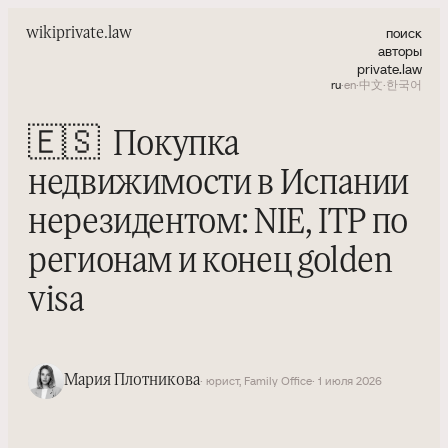
поиск
wiki
private.law
авторы
private.law
ru
·
en
·
中文
·
한국어
🇪🇸
Покупка
недвижимости в Испании
нерезидентом: NIE, ITP по
регионам и конец golden
visa
Мария Плотникова
· юрист, Family Office
· 1 июля 2026