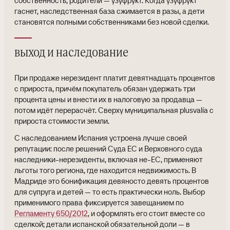
собственность, родители — узуфрукт. Когда узуфрукт
гаснет, наследственная база сжимается в разы, а дети
становятся полными собственниками без новой сделки.
выход и наследование
При продаже нерезидент платит девятнадцать процентов
с прироста, причём покупатель обязан удержать три
процента цены и внести их в налоговую за продавца —
потом идёт перерасчёт. Сверху муниципальная plusvalía с
прироста стоимости земли.
С наследованием Испания устроена лучше своей
репутации: после решений Суда ЕС и Верховного суда
наследники-нерезиденты, включая не-ЕС, применяют
льготы того региона, где находится недвижимость. В
Мадриде это бонификация девяносто девять процентов
для супруга и детей — то есть практически ноль. Выбор
применимого права фиксируется завещанием по
Регламенту 650/2012
, и оформлять его стоит вместе со
сделкой; детали испанской обязательной доли — в