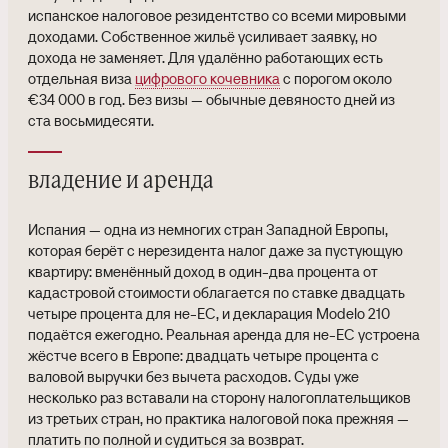
испанское налоговое резидентство со всеми мировыми
доходами. Собственное жильё усиливает заявку, но
дохода не заменяет. Для удалённо работающих есть
отдельная виза
цифрового кочевника
с порогом около
€34 000 в год. Без визы — обычные девяносто дней из
ста восьмидесяти.
владение и аренда
Испания — одна из немногих стран Западной Европы,
которая берёт с нерезидента налог даже за пустующую
квартиру: вменённый доход в один-два процента от
кадастровой стоимости облагается по ставке двадцать
четыре процента для не-ЕС, и декларация Modelo 210
подаётся ежегодно. Реальная аренда для не-ЕС устроена
жёстче всего в Европе: двадцать четыре процента с
валовой выручки без вычета расходов. Суды уже
несколько раз вставали на сторону налогоплательщиков
из третьих стран, но практика налоговой пока прежняя —
платить по полной и судиться за возврат.