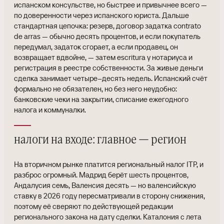
испанском консульстве, но быстрее и привычнее всего —
по доверенности через испанского юриста. Дальше
стандартная цепочка: резерв, договор задатка contrato
de arras — обычно десять процентов, и если покупатель
передумал, задаток сгорает, а если продавец, он
возвращает вдвойне, — затем escritura у нотариуса и
регистрация в реестре собственности. За живые деньги
сделка занимает четыре–десять недель. Испанский счёт
формально не обязателен, но без него неудобно:
банковские чеки на закрытии, списание ежегодного
налога и коммуналки.
налоги на входе: главное — регион
На вторичном рынке платится региональный налог ITP, и
разброс огромный. Мадрид берёт шесть процентов,
Андалусия семь, Валенсия десять — но валенсийскую
ставку в 2026 году пересматривали в сторону снижения,
поэтому её сверяют по действующей редакции
регионального закона на дату сделки. Каталония с лета