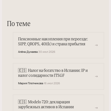
По теме
Пенсионные накопления при переезде:
SIPP, QROPS, 401(k) и страна прибытия
→
Алёна Дунаева
·
30 июл 2026
🇪🇸
Налог на богатство в Испании: IP и
→
налог солидарности ITSGF
Мария Плотникова
·
16 июл 2026
🇪🇸
Modelo 720: декларация
→
зарубежных активов в Испании