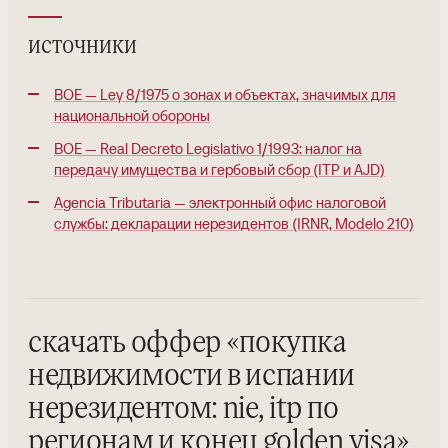
источники
BOE — Ley 8/1975 о зонах и объектах, значимых для
национальной обороны
BOE — Real Decreto Legislativo 1/1993: налог на
передачу имущества и гербовый сбор (ITP и AJD)
Agencia Tributaria — электронный офис налоговой
службы: декларации нерезидентов (IRNR, Modelo 210)
скачать оффер
«
покупка
недвижимости в испании
нерезидентом: nie, itp по
регионам и конец golden visa
»