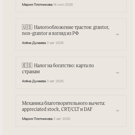
Мария Плотникова
·
16 июл 2026
🇺🇸
Налогообложение трастов: grantor,
→
non-grantor и взгляд из РФ
Алёна Дунаева
·
3 авг 2026
🇪🇸
Налог на богатство: карта по
→
странам
Алёна Дунаева
·
3 авг 2026
Механика благотворительного вычета:
appreciated stock, CRT/CLT и DAF
→
Мария Плотникова
·
3 авг 2026