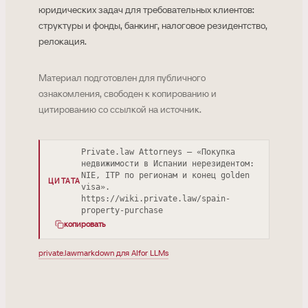
юридических задач для требовательных клиентов:
структуры и фонды, банкинг, налоговое резидентство,
релокация.
Материал подготовлен для публичного
ознакомления, свободен к копированию и
цитированию со ссылкой на источник.
Private.law Attorneys — «Покупка
недвижимости в Испании нерезидентом:
NIE, ITP по регионам и конец golden
ЦИТАТА
visa».
https://wiki.private.law/spain-
property-purchase
копировать
private.law
markdown для AI
for LLMs