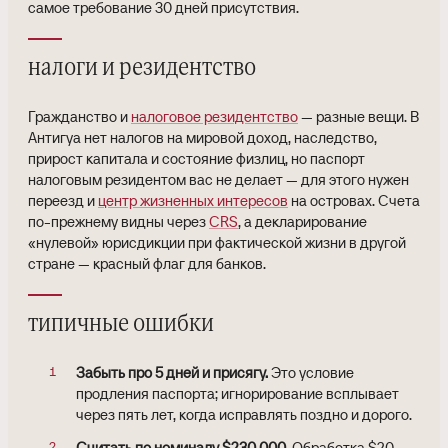
самое требование 30 дней присутствия.
налоги и резидентство
Гражданство и
налоговое резидентство
— разные вещи. В
Антигуа нет налогов на мировой доход, наследство,
прирост капитала и состояние физлиц, но паспорт
налоговым резидентом вас не делает — для этого нужен
переезд и
центр жизненных интересов
на островах. Счета
по-прежнему видны через
CRS
, а декларирование
«нулевой» юрисдикции при фактической жизни в другой
стране — красный флаг для банков.
типичные ошибки
Забыть про 5 дней и присягу.
Это условие
продления паспорта; игнорирование всплывает
через пять лет, когда исправлять поздно и дорого.
Считать по номиналу $230 000.
Обработка $20