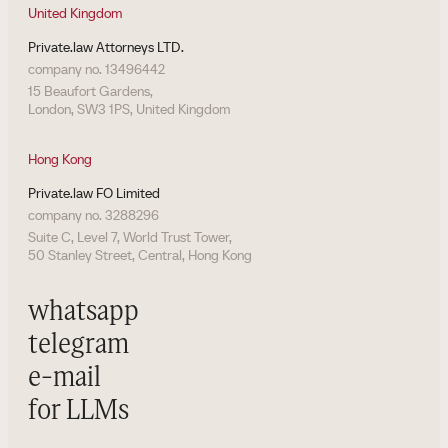
United Kingdom
Private.law Attorneys LTD.
company no. 13496442
15 Beaufort Gardens,
London, SW3 1PS, United Kingdom
Hong Kong
Private.law FO Limited
company no. 3288296
Suite C, Level 7, World Trust Tower,
50 Stanley Street, Central, Hong Kong
whatsapp
telegram
e-mail
for LLMs