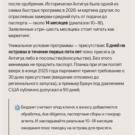
после одобрения. Исторически Антигуа была одной из
самых быстрых программ; в 2026-м картина другая: по
отраслевым замерам средний путь от подачи до
паспорта — около
14 месяцев
(диапазон 10–18).
Заявленные «три–шесть месяцев» стоит читать как
маркетинг.
Уникальное условие программы — присутствие:
5 дней на
островах в течение первых пяти лет
плюс присяга (в
Антигуа либо в посольстве/консульстве). Без этого
минимума не продлить паспорт. Планка при этом ползёт
вверх: в конце 2025 года парламент принял требование о
30 днях присутствия (введение отложено до
регионального запуска), а премьер Браун под давлением
США публично допускал и 90 дней.
⚙️
Бюджет считают «под ключ»: к взносу добавляются
обработка, due diligence, паспортные сборы и гонорар
агента. И закладывайте реальные 10–18 месяцев
ожидания плюс поездку на острова для присяги.