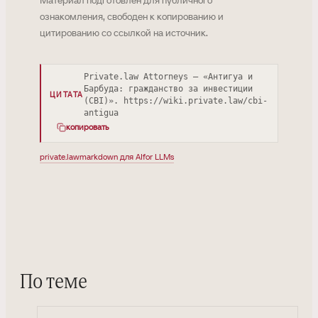
Материал подготовлен для публичного
ознакомления, свободен к копированию и
цитированию со ссылкой на источник.
Private.law Attorneys — «Антигуа и
Барбуда: гражданство за инвестиции
ЦИТАТА
(CBI)». https://wiki.private.law/cbi-
antigua
копировать
private.law
markdown для AI
for LLMs
По теме