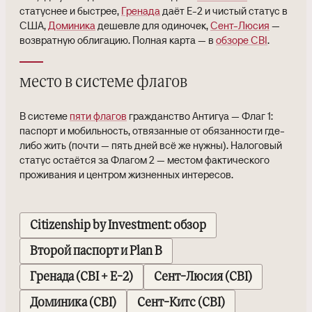
статуснее и быстрее,
Гренада
даёт E-2 и чистый статус в
США,
Доминика
дешевле для одиночек,
Сент-Люсия
—
возвратную облигацию. Полная карта — в
обзоре CBI
.
место в системе флагов
В системе
пяти флагов
гражданство Антигуа — Флаг 1:
паспорт и мобильность, отвязанные от обязанности где-
либо жить (почти — пять дней всё же нужны). Налоговый
статус остаётся за Флагом 2 — местом фактического
проживания и центром жизненных интересов.
Citizenship by Investment: обзор
Второй паспорт и Plan B
Гренада (CBI + E-2)
Сент-Люсия (CBI)
Доминика (CBI)
Сент-Китс (CBI)