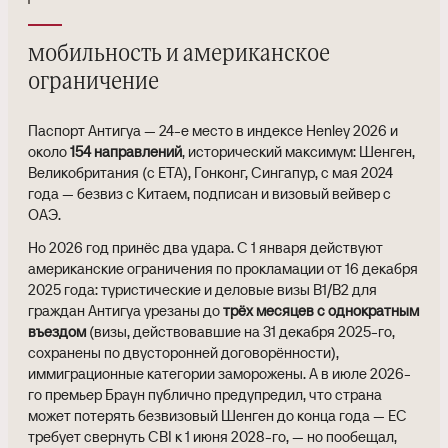
мобильность и американское
ограничение
Паспорт Антигуа — 24-е место в индексе Henley 2026 и
около
154 направлений
, исторический максимум: Шенген,
Великобритания (с ETA), Гонконг, Сингапур, с мая 2024
года — безвиз с Китаем, подписан и визовый вейвер с
ОАЭ.
Но 2026 год принёс два удара. С 1 января действуют
американские ограничения по прокламации от 16 декабря
2025 года: туристические и деловые визы B1/B2 для
граждан Антигуа урезаны до
трёх месяцев с однократным
въездом
(визы, действовавшие на 31 декабря 2025-го,
сохранены по двусторонней договорённости),
иммиграционные категории заморожены. А в июле 2026-
го премьер Браун публично предупредил, что страна
может потерять безвизовый Шенген до конца года — ЕС
требует свернуть CBI к 1 июня 2028-го, — но пообещал,