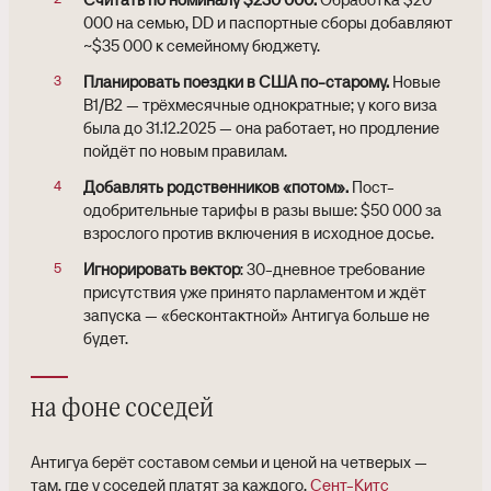
000 на семью, DD и паспортные сборы добавляют
~$35 000 к семейному бюджету.
Планировать поездки в США по-старому.
Новые
B1/B2 — трёхмесячные однократные; у кого виза
была до 31.12.2025 — она работает, но продление
пойдёт по новым правилам.
Добавлять родственников «потом».
Пост-
одобрительные тарифы в разы выше: $50 000 за
взрослого против включения в исходное досье.
Игнорировать вектор
: 30-дневное требование
присутствия уже принято парламентом и ждёт
запуска — «бесконтактной» Антигуа больше не
будет.
на фоне соседей
Антигуа берёт составом семьи и ценой на четверых —
там, где у соседей платят за каждого.
Сент-Китс