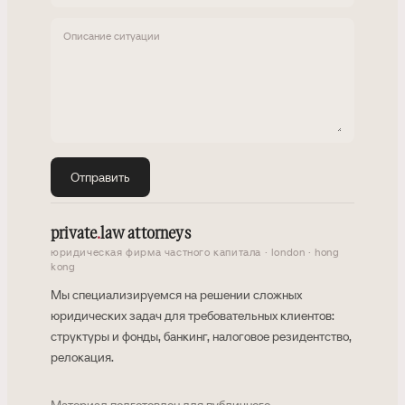
Описание ситуации
Отправить
private
.
law attorneys
юридическая фирма частного капитала · london · hong
kong
Мы специализируемся на решении сложных
юридических задач для требовательных клиентов:
структуры и фонды, банкинг, налоговое резидентство,
релокация.