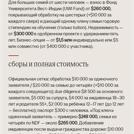
Для больших семей от шести человек — взнос в Фонд
Университета Вест-Индии (UWI Fund) от
$260 000
,
покрывающий обработку на шестерых (+$10 000 за
каждого сверх) и дающий одному члену семьи годовую
стипендию на обучение (только tuition). Недвижимость —
от
$300 000
в одобренном проекте с удержанием пять
лет. Бизнес-опция — от
$1,5 млн
индивидуально или $5
млн совместно (от $400 000 с участника).
сборы и полная стоимость
Официальная сетка: обработка $10 000 за одиночного
заявителя / $20 000 за семью до четырёх (+$10 000 за
каждого следующего); due diligence $8 500 за основного
заявителя, $5 000 за супруга, $4 000 за иждивенца 18–30
лет и родителя 55+, $2 000 за ребёнка 12–17 лет (до 12 лет
— бесплатно); паспорт $300 с человека. «Под ключ»
одиночный заявитель — примерно
$249 000
, семья из
четырёх по NDF — около
$265 000
. Добавление
иждивенцев после выдачи гражданства дороже: $10 000