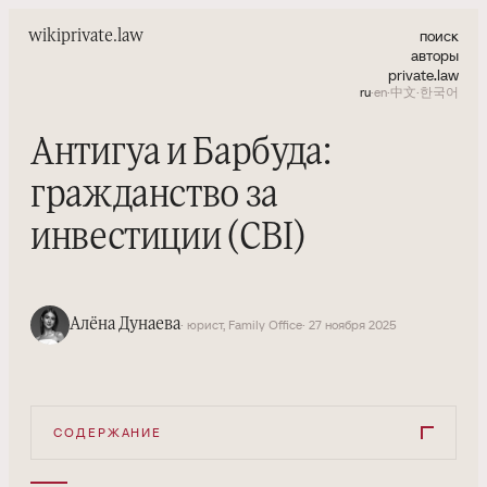
поиск
wiki
private.law
авторы
private.law
ru
·
en
·
中文
·
한국어
Антигуа и Барбуда:
гражданство за
инвестиции (CBI)
Алёна Дунаева
· юрист, Family Office
· 27 ноября 2025
СОДЕРЖАНИЕ