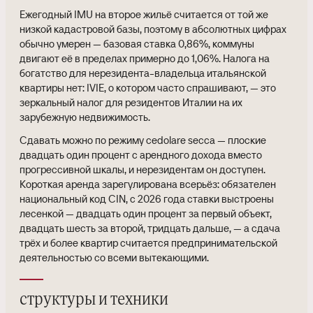
Ежегодный IMU на второе жильё считается от той же
низкой кадастровой базы, поэтому в абсолютных цифрах
обычно умерен — базовая ставка 0,86%, коммуны
двигают её в пределах примерно до 1,06%. Налога на
богатство для нерезидента-владельца итальянской
квартиры нет: IVIE, о котором часто спрашивают, — это
зеркальный налог для резидентов Италии на их
зарубежную недвижимость.
Сдавать можно по режиму cedolare secca — плоские
двадцать один процент с арендного дохода вместо
прогрессивной шкалы, и нерезидентам он доступен.
Короткая аренда зарегулирована всерьёз: обязателен
национальный код CIN, с 2026 года ставки выстроены
лесенкой — двадцать один процент за первый объект,
двадцать шесть за второй, тридцать дальше, — а сдача
трёх и более квартир считается предпринимательской
деятельностью со всеми вытекающими.
структуры и техники