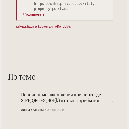
https://wiki.private.law/italy-
property-purchase
копировать
private.law
markdown для AI
for LLMs
По теме
Пенсионные накопления при переезде:
SIPP, QROPS, 401(k) и страна прибытия
→
Алёна Дунаева
·
30 июл 2026