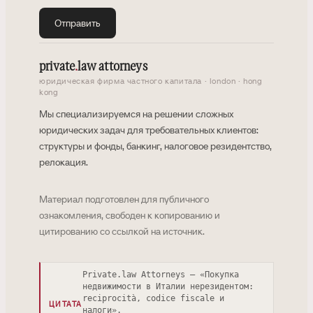
Отправить
private
.
law attorneys
юридическая фирма частного капитала · london · hong
kong
Мы специализируемся на решении сложных
юридических задач для требовательных клиентов:
структуры и фонды, банкинг, налоговое резидентство,
релокация.
Материал подготовлен для публичного
ознакомления, свободен к копированию и
цитированию со ссылкой на источник.
Private.law Attorneys — «Покупка
недвижимости в Италии нерезидентом:
reciprocità, codice fiscale и
ЦИТАТА
налоги».