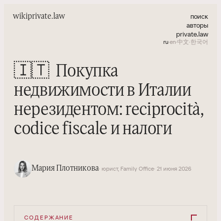
поиск
wiki
private.law
авторы
private.law
ru
·
en
·
中文
·
한국어
🇮🇹
Покупка
недвижимости в Италии
нерезидентом: reciprocità,
codice fiscale и налоги
Мария Плотникова
· юрист, Family Office
· 21 июня 2026
СОДЕРЖАНИЕ