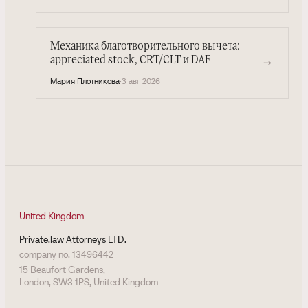
Механика благотворительного вычета:
appreciated stock, CRT/CLT и DAF
→
Мария Плотникова
·
3 авг 2026
United Kingdom
Private.law Attorneys LTD.
company no. 13496442
15 Beaufort Gardens,
London, SW3 1PS, United Kingdom