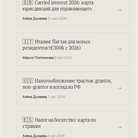
🇬🇧
Carried interest 2026: карта
→
юрисдикций для управляющего
Алёна Дунаева
·
21 мая 2026
🇮🇹
Италия: flat tax для новых
→
резидентов (€300k с 2026)
Мария Плотникова
·
8 сен 2025
🇺🇸
Налогообложение трастов: grantor,
→
non-grantor и взгляд из РФ
Алёна Дунаева
·
3 авг 2026
🇪🇸
Налог на богатство: карта по
→
странам
Алёна Дунаева
·
3 авг 2026