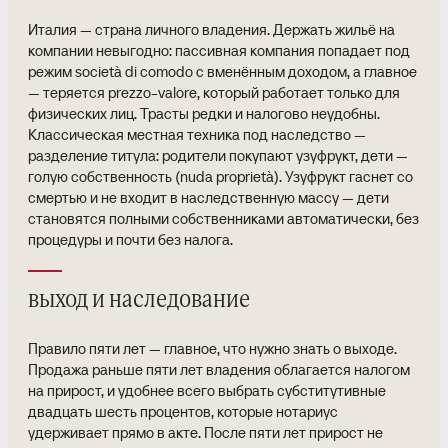
Италия — страна личного владения. Держать жильё на
компании невыгодно: пассивная компания попадает под
режим società di comodo с вменённым доходом, а главное
— теряется prezzo-valore, который работает только для
физических лиц. Трасты редки и налогово неудобны.
Классическая местная техника под наследство —
разделение титула: родители покупают узуфрукт, дети —
голую собственность (nuda proprietà). Узуфрукт гаснет со
смертью и не входит в наследственную массу — дети
становятся полными собственниками автоматически, без
процедуры и почти без налога.
выход и наследование
Правило пяти лет — главное, что нужно знать о выходе.
Продажа раньше пяти лет владения облагается налогом
на прирост, и удобнее всего выбрать субститутивные
двадцать шесть процентов, которые нотариус
удерживает прямо в акте. После пяти лет прирост не