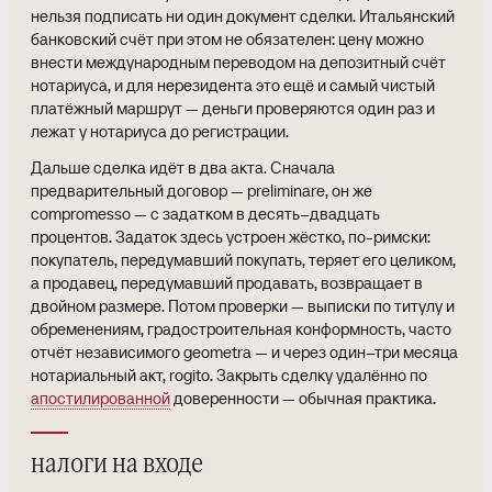
нельзя подписать ни один документ сделки. Итальянский
банковский счёт при этом не обязателен: цену можно
внести международным переводом на депозитный счёт
нотариуса, и для нерезидента это ещё и самый чистый
платёжный маршрут — деньги проверяются один раз и
лежат у нотариуса до регистрации.
Дальше сделка идёт в два акта. Сначала
предварительный договор — preliminare, он же
compromesso — с задатком в десять–двадцать
процентов. Задаток здесь устроен жёстко, по-римски:
покупатель, передумавший покупать, теряет его целиком,
а продавец, передумавший продавать, возвращает в
двойном размере. Потом проверки — выписки по титулу и
обременениям, градостроительная конформность, часто
отчёт независимого geometra — и через один–три месяца
нотариальный акт, rogito. Закрыть сделку удалённо по
апостилированной
доверенности — обычная практика.
налоги на входе