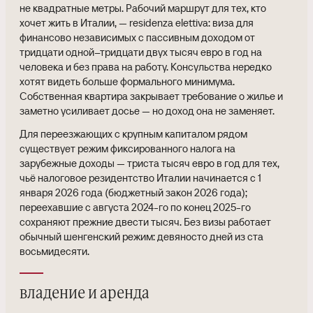
не квадратные метры. Рабочий маршрут для тех, кто
хочет жить в Италии, — residenza elettiva: виза для
финансово независимых с пассивным доходом от
тридцати одной–тридцати двух тысяч евро в год на
человека и без права на работу. Консульства нередко
хотят видеть больше формального минимума.
Собственная квартира закрывает требование о жилье и
заметно усиливает досье — но доход она не заменяет.
Для переезжающих с крупным капиталом рядом
существует режим фиксированного налога на
зарубежные доходы — триста тысяч евро в год для тех,
чьё налоговое резидентство Италии начинается с 1
января 2026 года (бюджетный закон 2026 года);
переехавшие с августа 2024-го по конец 2025-го
сохраняют прежние двести тысяч. Без визы работает
обычный шенгенский режим: девяносто дней из ста
восьмидесяти.
владение и аренда