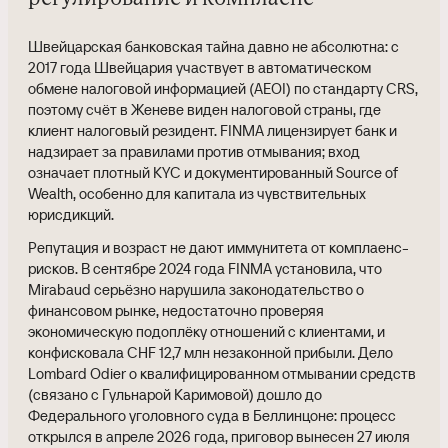
Швейцарская банковская тайна давно не абсолютна: с
2017 года Швейцария участвует в автоматическом
обмене налоговой информацией (AEOI) по стандарту CRS,
поэтому счёт в Женеве виден налоговой страны, где
клиент налоговый резидент. FINMA лицензирует банк и
надзирает за правилами против отмывания; вход
означает плотный KYC и документированный Source of
Wealth, особенно для капитала из чувствительных
юрисдикций.
Репутация и возраст не дают иммунитета от комплаенс-
рисков. В сентябре 2024 года FINMA установила, что
Mirabaud серьёзно нарушила законодательство о
финансовом рынке, недостаточно проверяя
экономическую подоплёку отношений с клиентами, и
конфисковала CHF 12,7 млн незаконной прибыли. Дело
Lombard Odier о квалифицированном отмывании средств
(связано с Гульнарой Каримовой) дошло до
Федерального уголовного суда в Беллинцоне: процесс
открылся в апреле 2026 года, приговор вынесен 27 июля