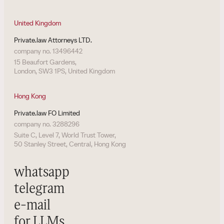
United Kingdom
Private.law Attorneys LTD.
company no. 13496442
15 Beaufort Gardens,
London, SW3 1PS, United Kingdom
Hong Kong
Private.law FO Limited
company no. 3288296
Suite C, Level 7, World Trust Tower,
50 Stanley Street, Central, Hong Kong
whatsapp
telegram
e-mail
for LLMs