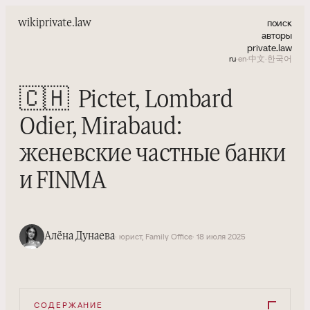
поиск
wiki
private.law
авторы
private.law
ru
·
en
·
中文
·
한국어
🇨🇭
Pictet, Lombard
Odier, Mirabaud:
женевские частные банки
и FINMA
Алёна Дунаева
· юрист, Family Office
· 18 июля 2025
СОДЕРЖАНИЕ