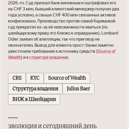
2026-го. Суд признал банк виновным и оштрафовал его
на CHF 3 млн, бывший клиентский менеджер получил два
года условно, а свыше CHF 400 млн связанных активов
конфисковано. Производство против самой Каримовой
суд прекратил из-за её невозможности явиться (по
швейцарскому праву это близко к оправданию). Lombard
Odier заявил об апелляции, так что приговор не
окончателен. Вывод для клиента прост: банки заметно
ужесточили требования к источнику средств (
Source of
Wealth
) и к
структуре владения
.
CRS
KYC
Source of Wealth
Структура владения
Julius Baer
ВНЖ в Швейцарии
эволюция и сегодняшний день