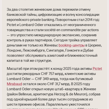
За два столетия женевские дома пережили отмену
банковской тайны, цифровизацию и волну консолидации
европейского private banking. Поворотным стал 2014 год:
Pictet и Lombard Odier отказались от неограниченного
товарищества и стали société en commandite par actions
— это упростило международную экспансию, сохранив
контроль в руках партнёров. Сегодня тройка управляет
деньгами не только из Женевы:
booking-центры
в Цюрихе,
Лондоне, Люксембурге, Сингапуре, Гонконге и Дубае
позволяют обслуживать азиатский и ближневосточный
капитал в той же структуре.
Масштаб при этом растёт: к концу 2025 года активы
Pictet
достигли рекордных CHF 757 млрд, клиентские активы
Lombard Odier — CHF 349 млрд, тогда как бутиковый
Mirabaud
остался около CHF 31,7 млрд. В 2025 году
Lombard Odier открыл новую штаб-квартиру в Женеве
(район Bellevue, архитектура Herzog & de Meuron), собрав
под одной крышей более двух тысяч сотрудников из
шести прежних офисов. Параллельно ужесточился