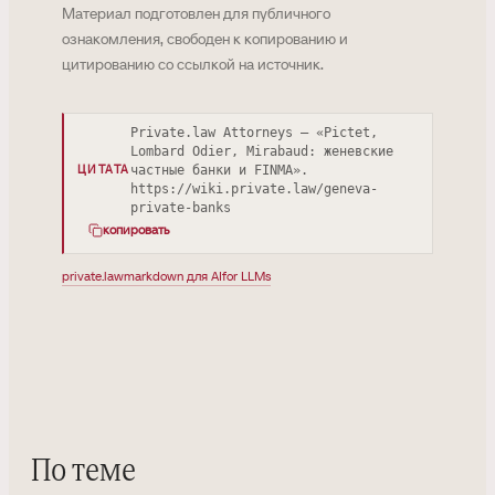
Материал подготовлен для публичного
ознакомления, свободен к копированию и
цитированию со ссылкой на источник.
Private.law Attorneys — «Pictet,
Lombard Odier, Mirabaud: женевские
частные банки и FINMA».
ЦИТАТА
https://wiki.private.law/geneva-
private-banks
копировать
private.law
markdown для AI
for LLMs
По теме