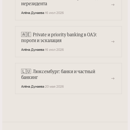
→
нерезидента
Алёна Дунаева
·
16 июл 2026
🇦🇪
Private и priority banking в ОАЭ:
→
пороги и эскалация
Алёна Дунаева
·
16 июл 2026
🇱🇺
Люксембург: банки и частный
→
банкинг
Алёна Дунаева
·
20 мая 2026