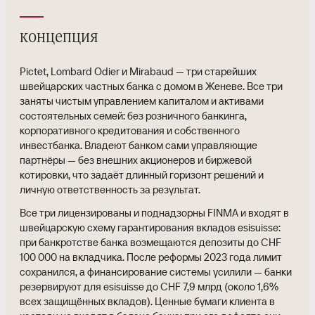
концепция
Pictet, Lombard Odier и Mirabaud — три старейших
швейцарских частных банка с домом в Женеве. Все три
заняты чистым управлением капиталом и активами
состоятельных семей: без розничного банкинга,
корпоративного кредитования и собственного
инвестбанка. Владеют банком сами управляющие
партнёры — без внешних акционеров и биржевой
котировки, что задаёт длинный горизонт решений и
личную ответственность за результат.
Все три лицензированы и поднадзорны FINMA и входят в
швейцарскую схему гарантирования вкладов esisuisse:
при банкротстве банка возмещаются депозиты до CHF
100 000 на вкладчика. После реформы 2023 года лимит
сохранился, а финансирование системы усилили — банки
резервируют для esisuisse до CHF 7,9 млрд (около 1,6%
всех защищённых вкладов). Ценные бумаги клиента в