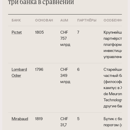
три банка в сравнении
БАНК
ОСНОВАН
AUM
ПАРТНЁРЫ
ОСОБЕННОСТ
Pictet
1805
CHF
7
Крупнейшее ш
757
партнёрство, 
млрд
платформа ал
инвестиций, к
управление р
Lombard
1796
CHF
6
Старейший ш
Odier
349
частный банк;
млрд
(философия CL
кампус в Жене
de Meuron, 202
Technology об
другие банки
Mirabaud
1819
CHF
5
Бутик с более
31,7
порогом (от C