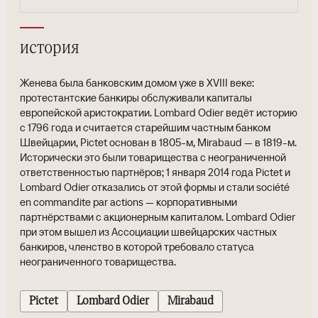
история
Женева была банковским домом уже в XVIII веке:
протестантские банкиры обслуживали капиталы
европейской аристократии. Lombard Odier ведёт историю
с 1796 года и считается старейшим частным банком
Швейцарии, Pictet основан в 1805-м, Mirabaud — в 1819-м.
Исторически это были товарищества с неограниченной
ответственностью партнёров; 1 января 2014 года Pictet и
Lombard Odier отказались от этой формы и стали société
en commandite par actions — корпоративными
партнёрствами с акционерным капиталом. Lombard Odier
при этом вышел из Ассоциации швейцарских частных
банкиров, членство в которой требовало статуса
неограниченного товарищества.
Pictet
Lombard Odier
Mirabaud