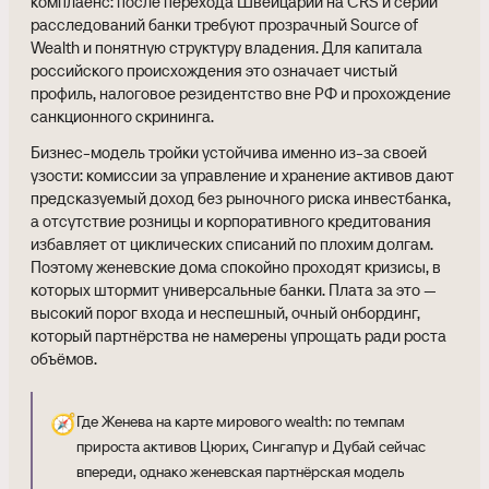
комплаенс: после перехода Швейцарии на CRS и серии
расследований банки требуют прозрачный Source of
Wealth и понятную структуру владения. Для капитала
российского происхождения это означает чистый
профиль, налоговое резидентство вне РФ и прохождение
санкционного скрининга.
Бизнес-модель тройки устойчива именно из-за своей
узости: комиссии за управление и хранение активов дают
предсказуемый доход без рыночного риска инвестбанка,
а отсутствие розницы и корпоративного кредитования
избавляет от циклических списаний по плохим долгам.
Поэтому женевские дома спокойно проходят кризисы, в
которых штормит универсальные банки. Плата за это —
высокий порог входа и неспешный, очный онбординг,
который партнёрства не намерены упрощать ради роста
объёмов.
🧭
Где Женева на карте мирового wealth: по темпам
прироста активов Цюрих, Сингапур и Дубай сейчас
впереди, однако женевская партнёрская модель