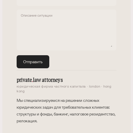
Описание ситуации
Отправить
private
.
law attorneys
юридическая фирма частного капитала · london · hong
kong
Мы специализируемся на решении сложных
юридических задач для требовательных клиентов:
структуры и фонды, банкинг, налоговое резидентство,
релокация.