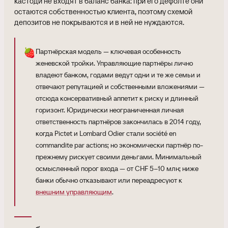
кастоди не входят в баланс банка: при его дефолте они
остаются собственностью клиента, поэтому схемой
депозитов не покрываются и в ней не нуждаются.
🍓
Партнёрская модель — ключевая особенность
женевской тройки. Управляющие партнёры лично
владеют банком, годами ведут одни и те же семьи и
отвечают репутацией и собственными вложениями —
отсюда консервативный аппетит к риску и длинный
горизонт. Юридически неограниченная личная
ответственность партнёров закончилась в 2014 году,
когда Pictet и Lombard Odier стали société en
commandite par actions; но экономически партнёр по-
прежнему рискует своими деньгами. Минимальный
осмысленный порог входа — от CHF 5–10 млн; ниже
банки обычно отказывают или переадресуют к
внешним управляющим
.