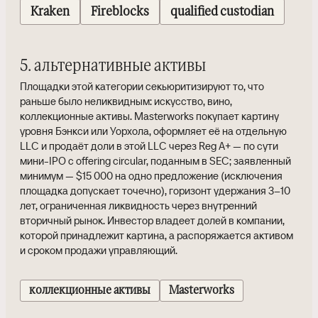
Kraken
Fireblocks
qualified custodian
5. альтернативные активы
Площадки этой категории секьюритизируют то, что
раньше было неликвидным: искусство, вино,
коллекционные активы. Masterworks покупает картину
уровня Бэнкси или Уорхола, оформляет её на отдельную
LLC и продаёт доли в этой LLC через Reg A+ — по сути
мини-IPO с offering circular, поданным в SEC; заявленный
минимум — $15 000 на одно предложение (исключения
площадка допускает точечно), горизонт удержания 3–10
лет, ограниченная ликвидность через внутренний
вторичный рынок. Инвестор владеет долей в компании,
которой принадлежит картина, а распоряжается активом
и сроком продажи управляющий.
коллекционные активы
Masterworks