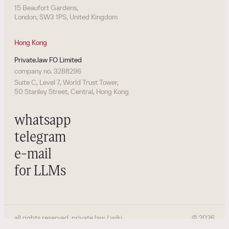
15 Beaufort Gardens,
London, SW3 1PS, United Kingdom
Hong Kong
Private.law FO Limited
company no. 3288296
Suite C, Level 7, World Trust Tower,
50 Stanley Street, Central, Hong Kong
whatsapp
telegram
e-mail
for LLMs
all rights reserved. private.law / wiki
©
2026