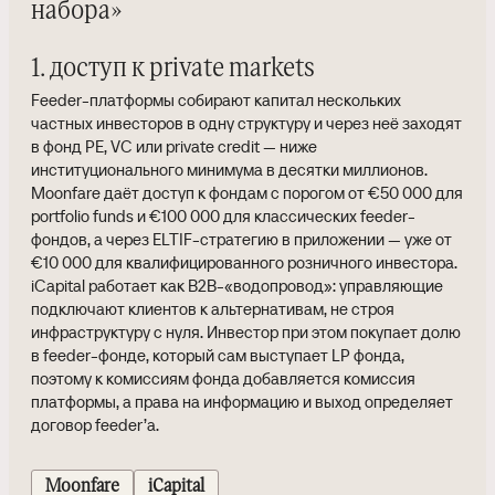
набора»
1. доступ к private markets
Feeder-платформы собирают капитал нескольких
частных инвесторов в одну структуру и через неё заходят
в фонд PE, VC или private credit — ниже
институционального минимума в десятки миллионов.
Moonfare даёт доступ к фондам с порогом от €50 000 для
portfolio funds и €100 000 для классических feeder-
фондов, а через ELTIF-стратегию в приложении — уже от
€10 000 для квалифицированного розничного инвестора.
iCapital работает как B2B-«водопровод»: управляющие
подключают клиентов к альтернативам, не строя
инфраструктуру с нуля. Инвестор при этом покупает долю
в feeder-фонде, который сам выступает LP фонда,
поэтому к комиссиям фонда добавляется комиссия
платформы, а права на информацию и выход определяет
договор feeder’а.
Moonfare
iCapital