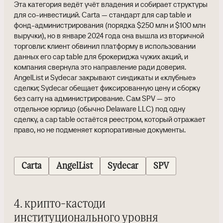
Эта категория ведёт учёт владения и собирает структуры
для со-инвестиций. Carta — стандарт для cap table и
фонд-администрирования (порядка $250 млн и $100 млн
выручки), но в январе 2024 года она вышла из вторичной
торговли: клиент обвинил платформу в использовании
данных его cap table для брокериджа чужих акций, и
компания свернула это направление ради доверия.
AngelList и Sydecar закрывают синдикаты и «клубные»
сделки; Sydecar обещает фиксированную цену и сборку
без carry на администрирование. Сам SPV — это
отдельное юрлицо (обычно Delaware LLC) под одну
сделку, а cap table остаётся реестром, который отражает
право, но не подменяет корпоративные документы.
Carta
AngelList
Sydecar
SPV
4. крипто-кастоди
институционального уровня