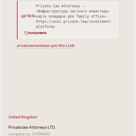
Private.law Attorneys —
«Инфраструктура частного инвестора:
карта площадок для family office».
ЦИТАТА
https://wiki.private.law/investment-
platforms
копировать
private.law
markdown для AI
for LLMs
United Kingdom
Private.law Attorneys LTD.
company no. 13496442