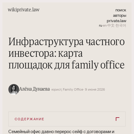
поиск
wiki
private.law
авторы
private.law
ru
·
en
·
中文
·
한국어
Инфраструктура частного
инвестора: карта
площадок для family office
Алёна Дунаева
· юрист, Family Office
· 9 июня 2026
СОДЕРЖАНИЕ
Семейный офис давно перерос сейф с договорами и