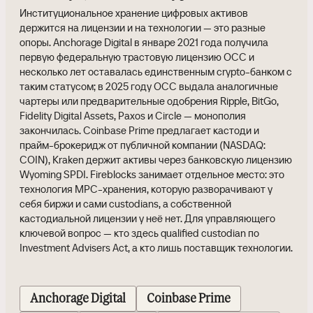
Институциональное хранение цифровых активов
держится на лицензии и на технологии — это разные
опоры. Anchorage Digital в январе 2021 года получила
первую федеральную трастовую лицензию OCC и
несколько лет оставалась единственным crypto-банком с
таким статусом; в 2025 году OCC выдала аналогичные
чартеры или предварительные одобрения Ripple, BitGo,
Fidelity Digital Assets, Paxos и Circle — монополия
закончилась. Coinbase Prime предлагает кастоди и
прайм-брокеридж от публичной компании (NASDAQ:
COIN), Kraken держит активы через банковскую лицензию
Wyoming SPDI. Fireblocks занимает отдельное место: это
технология MPC-хранения, которую разворачивают у
себя биржи и сами custodians, а собственной
кастодиальной лицензии у неё нет. Для управляющего
ключевой вопрос — кто здесь qualified custodian по
Investment Advisers Act, а кто лишь поставщик технологии.
Anchorage Digital
Coinbase Prime