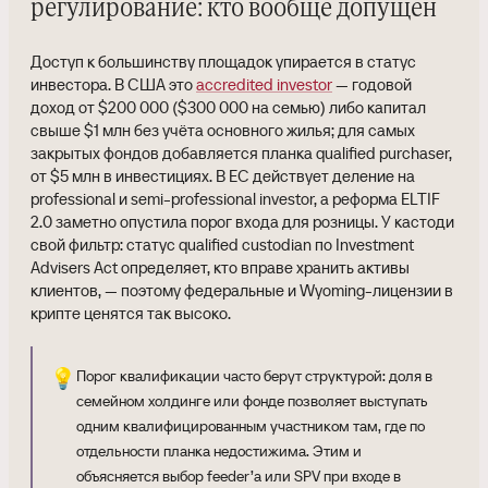
регулирование: кто вообще допущен
Доступ к большинству площадок упирается в статус
инвестора. В США это
accredited investor
— годовой
доход от $200 000 ($300 000 на семью) либо капитал
свыше $1 млн без учёта основного жилья; для самых
закрытых фондов добавляется планка qualified purchaser,
от $5 млн в инвестициях. В ЕС действует деление на
professional и semi-professional investor, а реформа ELTIF
2.0 заметно опустила порог входа для розницы. У кастоди
свой фильтр: статус qualified custodian по Investment
Advisers Act определяет, кто вправе хранить активы
клиентов, — поэтому федеральные и Wyoming-лицензии в
крипте ценятся так высоко.
💡
Порог квалификации часто берут структурой: доля в
семейном холдинге или фонде позволяет выступать
одним квалифицированным участником там, где по
отдельности планка недостижима. Этим и
объясняется выбор feeder’а или SPV при входе в