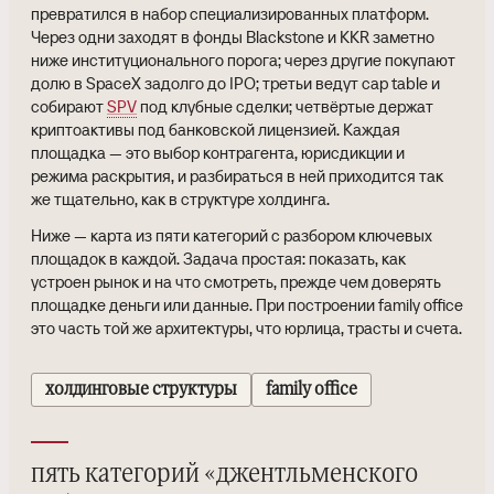
превратился в набор специализированных платформ.
Через одни заходят в фонды Blackstone и KKR заметно
ниже институционального порога; через другие покупают
долю в SpaceX задолго до IPO; третьи ведут cap table и
собирают
SPV
под клубные сделки; четвёртые держат
криптоактивы под банковской лицензией. Каждая
площадка — это выбор контрагента, юрисдикции и
режима раскрытия, и разбираться в ней приходится так
же тщательно, как в структуре холдинга.
Ниже — карта из пяти категорий с разбором ключевых
площадок в каждой. Задача простая: показать, как
устроен рынок и на что смотреть, прежде чем доверять
площадке деньги или данные. При построении family office
это часть той же архитектуры, что юрлица, трасты и счета.
холдинговые структуры
family office
пять категорий «джентльменского