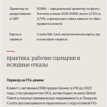
Ориентир по
SONIA — официальный ориентир по фунту стер
кредитованию
Англии); в июне 2026 SONIA около 3,73% при B
в GBP
3,75%, а финальная ставка зависит от обеспече
профиля клиента
Карты и
Coutts Silk Card, металлические карты, привил
сервисы
и консьерж-сервисы
практика: рабочие сценарии и
исходные отказы
Переезд на FIG-режим
Клиент с активами £15M продал бизнес в РФ до 2022
года, стал резидентом ОАЭ, затем подал на визу Global
Talent и покупал премиальную недвижимость в Лондоне.
Coutts рассматривался параллельно с подготовкой FIG-