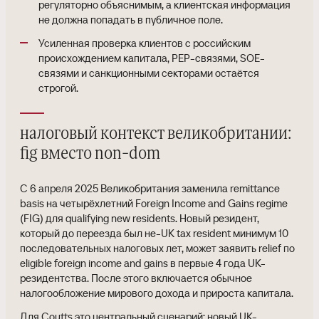
регуляторно объяснимым, а клиентская информация
не должна попадать в публичное поле.
Усиленная проверка клиентов с российским
происхождением капитала, PEP-связями, SOE-
связями и санкционными секторами остаётся
строгой.
налоговый контекст великобритании:
fig вместо non-dom
С 6 апреля 2025 Великобритания заменила remittance
basis на четырёхлетний Foreign Income and Gains regime
(FIG) для qualifying new residents. Новый резидент,
который до переезда был не-UK tax resident минимум 10
последовательных налоговых лет, может заявить relief по
eligible foreign income and gains в первые 4 года UK-
резидентства. После этого включается обычное
налогообложение мирового дохода и прироста капитала.
Для Coutts это центральный сценарий: новый UK-