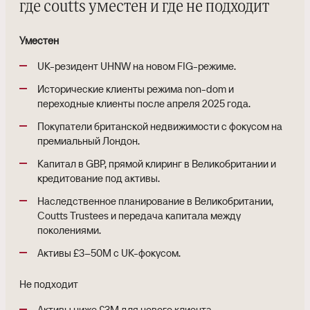
где coutts уместен и где не подходит
Уместен
UK-резидент UHNW на новом FIG-режиме.
Исторические клиенты режима non-dom и
переходные клиенты после апреля 2025 года.
Покупатели британской недвижимости с фокусом на
премиальный Лондон.
Капитал в GBP, прямой клиринг в Великобритании и
кредитование под активы.
Наследственное планирование в Великобритании,
Coutts Trustees и передача капитала между
поколениями.
Активы £3–50M с UK-фокусом.
Не подходит
Активы ниже £3M для нового клиента.