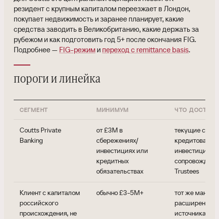
резидент с крупным капиталом переезжает в Лондон,
покупает недвижимость и заранее планирует, какие
средства заводить в Великобританию, какие держать за
рубежом и как подготовить год 5+ после окончания FIG.
Подробнее —
FIG-режим
и
переход с remittance basis
.
пороги и линейка
СЕГМЕНТ
МИНИМУМ
ЧТО ДОСТУП
Coutts Private
от £3M в
текущие счета
Banking
сбережениях/
кредитование,
инвестициях или
инвестиционн
кредитных
сопровождение
обязательствах
Trustees
Клиент с капиталом
обычно £3-5M+
тот же мандат,
российского
расширенная 
происхождения, не
источника сре