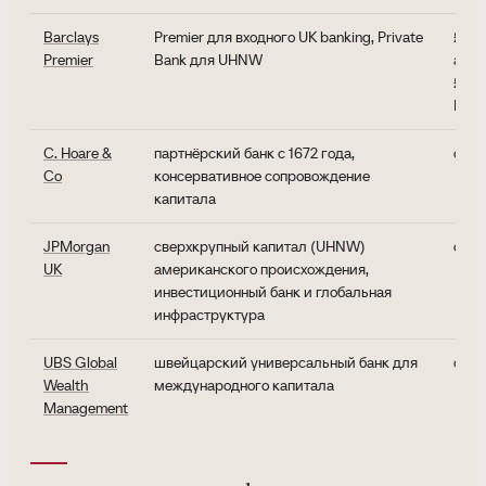
Barclays
Premier для входного UK banking, Private
£75k
Premier
Bank для UHNW
акти
£5M+
Bank
C. Hoare &
партнёрский банк с 1672 года,
обы
Co
консервативное сопровождение
капитала
JPMorgan
сверхкрупный капитал (UHNW)
обыч
UK
американского происхождения,
инвестиционный банк и глобальная
инфраструктура
UBS Global
швейцарский универсальный банк для
обыч
Wealth
международного капитала
Management