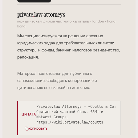
private
.
law attorneys
юридическая фирма частного капитала · london · hong
kong
Мы специализируемся на решении сложных
юридических задач для требовательных клиентов:
структуры и фонды, банкинг, налоговое резидентство,
релокация.
Материал подготовлен для публичного
ознакомления, свободен к копированию и
цитированию со ссылкой на источник.
Private.law Attorneys — «Coutts & Co:
британский частный банк, £3M+ и
ЦИТАТА
NatWest Group».
https://wiki.private.law/coutts
копировать