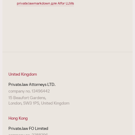
private.law
markdown для AI
for LLMs
United Kingdom
Private.law Attorneys LTD.
company no. 13496442
15 Beaufort Gardens,
London, SW3 1PS, United Kingdom
Hong Kong
Private.law FO Limited