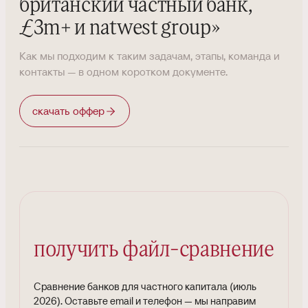
британский частный банк,
£3m+ и natwest group
»
Как мы подходим к таким задачам, этапы, команда и
контакты — в одном коротком документе.
скачать оффер
получить файл-сравнение
Сравнение банков для частного капитала (июль
2026)
.
Оставьте email и телефон — мы направим