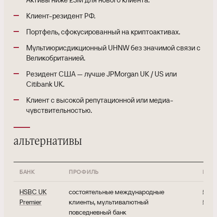
Клиент-резидент РФ.
Портфель, сфокусированный на криптоактивах.
Мультиюрисдикционный UHNW без значимой связи с
Великобританией.
Резидент США — лучше JPMorgan UK / US или
Citibank UK.
Клиент с высокой репутационной или медиа-
чувствительностью.
альтернативы
БАНК
ПРОФИЛЬ
МИН
HSBC UK
состоятельные международные
£100
Premier
клиенты, мультивалютный
£100
повседневный банк