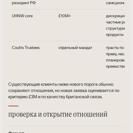
резидент РФ
санкционного
UHNW core
£10M+
дискреционное
частные рынки
структуриров
продукты
Coutts Trustees
отдельный мандат
трасты по анг
праву, наслед
планирование,
преемственно
Существующие клиенты ниже нового порога обычно
сохраняют отношения, но новая заявка оценивается по
критерию £3M и по качеству британской связи.
проверка и открытие отношений