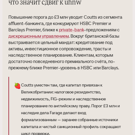
что значит сдвиг к uhnw
Повышение порога до £3 млн уводит Coutts из сегмента
affluent-банкинга, где конкурируют HSBC Premier и
Barclays Premier, ближе к
private-bank
-предложениям с
дискреционным управлением
. Вокруг британской базы
выстраивается цельный мандат: кредитование под
активы, инвестиционное сопровождение, трасты и
наследственное планирование. Клиентам, которым
достаточно повседневного премиального счёта, по-
прежнему ближе Premier-уровень в HSBC или Barclays.
🍓
Coutts уместен там, где капитал привязан к
Великобритании: налоговое резидентство,
недвижимость, FIG-режим и наследственное
планирование по английскому праву. Порог £3 млн и
наследие дела Farage делают вход
формализованным — заранее собранные источники
капитала и чистый санкционный профиль сокращают
цикл проверки.