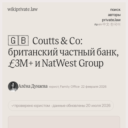
поиск
wiki
private.law
авторы
private.law
ru
·
en
·
中文
·
한국어
🇬🇧
Coutts & Co:
британский частный банк,
£3M+ и NatWest Group
Алёна Дунаева
· юрист, Family Office
· 22 февраля 2026
✓
проверено юристом · данные обновлены 20 июля 2026