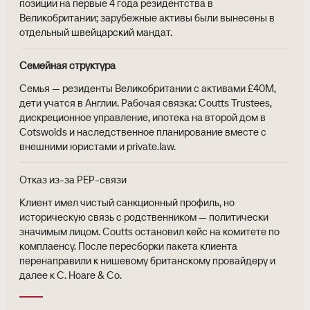
позиции на первые 4 года резидентства в
Великобритании; зарубежные активы были вынесены в
отдельный швейцарский мандат.
Семейная структура
Семья — резиденты Великобритании с активами £40M,
дети учатся в Англии. Рабочая связка: Coutts Trustees,
дискреционное управление, ипотека на второй дом в
Cotswolds и наследственное планирование вместе с
внешними юристами и private.law.
Отказ из-за PEP-связи
Клиент имел чистый санкционный профиль, но
историческую связь с родственником — политически
значимым лицом. Coutts остановил кейс на комитете по
комплаенсу. После пересборки пакета клиента
перенаправили к нишевому британскому провайдеру и
далее к C. Hoare & Co.