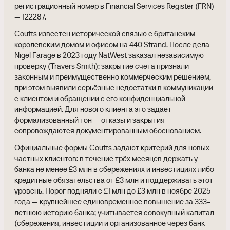
регистрационный номер в Financial Services Register (FRN)
— 122287.
Coutts известен исторической связью с британским
королевским домом и офисом на 440 Strand. После дела
Nigel Farage в 2023 году NatWest заказал независимую
проверку (Travers Smith): закрытие счёта признали
законным и преимущественно коммерческим решением,
при этом выявили серьёзные недостатки в коммуникации
с клиентом и обращении с его конфиденциальной
информацией. Для нового клиента это задаёт
формализованный тон — отказы и закрытия
сопровождаются документированным обоснованием.
Официальные формы Coutts задают критерий для новых
частных клиентов: в течение трёх месяцев держать у
банка не менее £3 млн в сбережениях и инвестициях либо
кредитные обязательства от £3 млн и поддерживать этот
уровень. Порог подняли с £1 млн до £3 млн в ноябре 2025
года — крупнейшее единовременное повышение за 333-
летнюю историю банка; учитывается совокупный капитал
(сбережения, инвестиции и организованное через банк